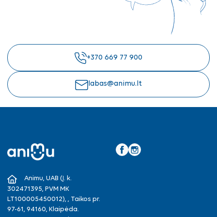
+370 669 77 900
labas@animu.lt
Facebook
Instagram
Animu, UAB (Į. k.
302471395, PVM MK
LT100005450012), , Taikos pr.
97-61, 94160, Klaipėda.