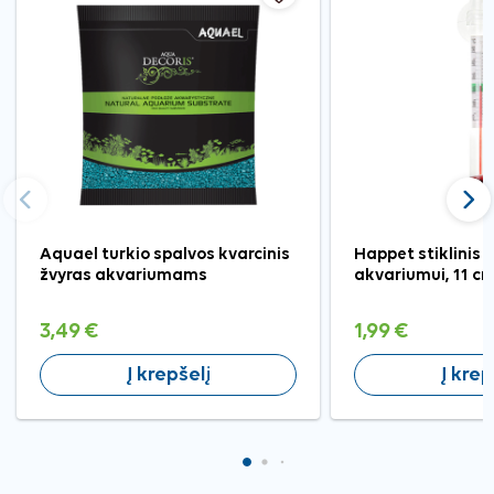
Ankstesnis
Tęst
Aquael turkio spalvos kvarcinis
Happet stiklinis
žvyras akvariumams
akvariumui, 11 c
3,49 €
1,99 €
Į krepšelį
Į krep