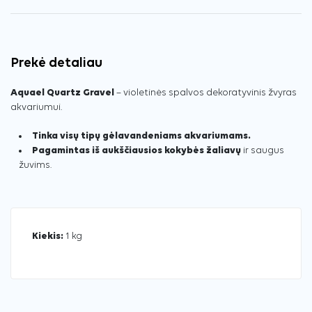
Prekė detaliau
Aquael Quartz Gravel
– violetinės spalvos dekoratyvinis žvyras
akvariumui.
Tinka visų tipų gėlavandeniams akvariumams.
Pagamintas iš aukščiausios kokybės žaliavų
ir saugus
žuvims.
Kiekis:
1 kg