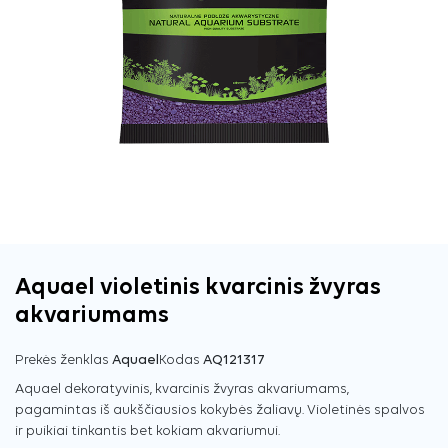
Aquael violetinis kvarcinis žvyras
akvariumams
Prekės ženklas
Aquael
Kodas
AQ121317
Aquael dekoratyvinis, kvarcinis žvyras akvariumams,
pagamintas iš aukščiausios kokybės žaliavų. Violetinės spalvos
ir puikiai tinkantis bet kokiam akvariumui.