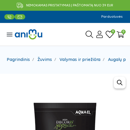
NEMOKAMAS PRISTATYMAS Į PAŠTOMATĄ NUO 39 EUR
Parduotuvės
0
0
menu
Pagrindinis
Žuvims
Valymas ir priežiūra
Augalų pr