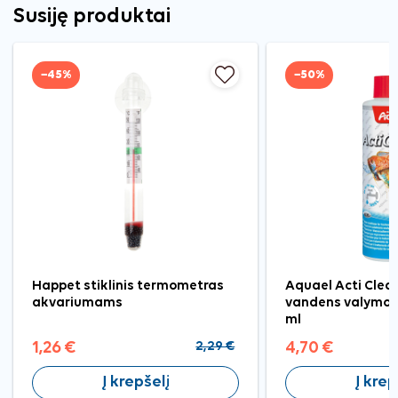
Susiję produktai
−45%
−50%
Happet stiklinis termometras
Aquael Acti Clea
akvariumams
vandens valymo 
ml
1,26 €
2,29 €
4,70 €
Į krepšelį
Į krep