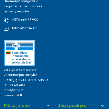
Duomenys saugomi VĮ
Registrų centro Juridinių
asmenų registre.
+370 669 77 900
labas@animu.lt
Valstybinės maisto ir
veterinarijos tarnyba
Siesikų g. 19 LT-07170 Vilnius
0 800 40 403
info@vmvt.lt
www.vmvt.lt


Mūsų įmonė
Jūsų paskyra