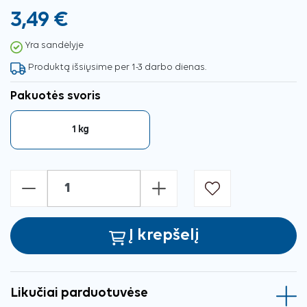
3,49 €
Yra sandėlyje
Produktą išsiųsime per 1-3 darbo dienas.
Pakuotės svoris
1 kg
-
+
Į krepšelį
Likučiai parduotuvėse