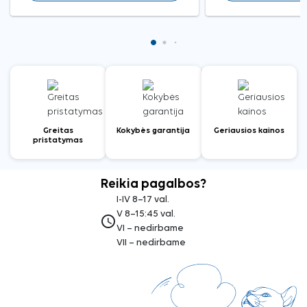
Greitas
Kokybės garantija
Geriausios kainos
pristatymas
Reikia pagalbos?
I-IV 8–17 val.
V 8–15:45 val.
access_time
VI – nedirbame
VII – nedirbame