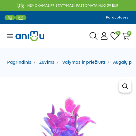
NEMOKAMAS PRISTATYMAS Į PAŠTOMATĄ NUO 39 EUR
Parduotuvės
0
0
menu
Pagrindinis
Žuvims
Valymas ir priežiūra
Augalų pr