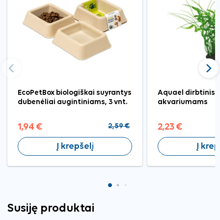
Ankstesnis
Tęst
EcoPetBox biologiškai suyrantys
Aquael dirbtinis
dubenėliai augintiniams, 3 vnt.
akvariumams
1,94 €
2,59 €
2,23 €
Į krepšelį
Į krep
Susiję produktai