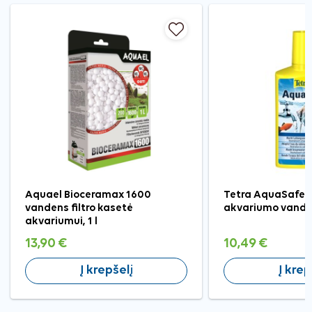
Aquael Bioceramax 1600
Tetra AquaSafe 
vandens filtro kasetė
akvariumo vanden
akvariumui, 1 l
13,90 €
10,49 €
Į krepšelį
Į krep