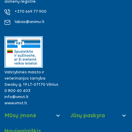
asmenų registre.
+370 669 77 900
labas@animu.lt
Valstybinės maisto ir
veterinarijos tarnyba
Siesikų g. 19 LT-07170 Vilnius
0 800 40 403
info@vmvt.lt
www.vmvt.lt


Mūsų įmonė
Jūsų paskyra
Naujienlaiškis