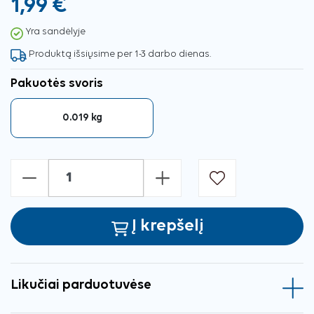
1,99 €
Yra sandėlyje
Produktą išsiųsime per 1-3 darbo dienas.
Pakuotės svoris
0.019 kg
-
+
Į krepšelį
Likučiai parduotuvėse