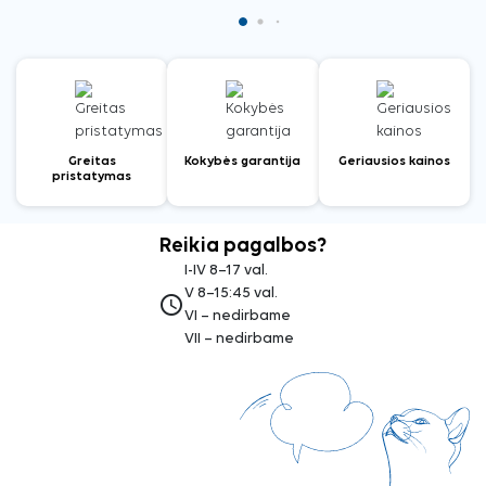
Greitas
Kokybės garantija
Geriausios kainos
pristatymas
Reikia pagalbos?
I-IV 8–17 val.
V 8–15:45 val.
access_time
VI – nedirbame
VII – nedirbame