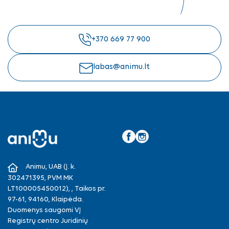
+370 669 77 900
labas@animu.lt
Facebook
Instagram
Animu, UAB (Į. k.
302471395, PVM MK
LT100005450012), , Taikos pr.
97-61, 94160, Klaipėda.
Duomenys saugomi VĮ
Registrų centro Juridinių