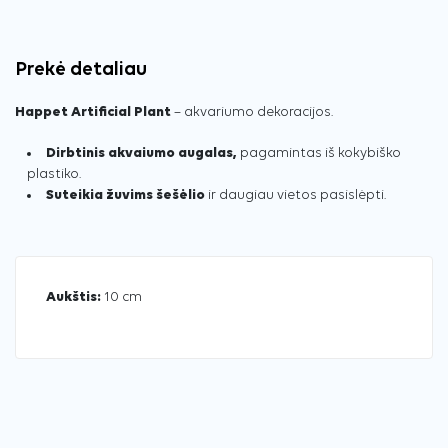
Prekė detaliau
Happet Artificial Plant
– akvariumo dekoracijos.
Dirbtinis akvaiumo augalas,
pagamintas iš kokybiško
plastiko.
Suteikia žuvims šešėlio
ir daugiau vietos pasislėpti.
Aukštis:
10 cm