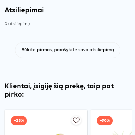
Atsiliepimai
0 atsiliepimų
Būkite pirmas, parašykite savo atsiliepimą
Klientai, įsigiję šią prekę, taip pat
pirko:
−25%
−30%