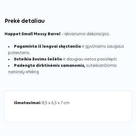
Prekė detaliau
Happet Small Mossy Barrel
– akvariumo dekoracijos.
Pagaminta iš lengvai skęstančio
ir gyvūnams saugaus
poliesterio.
Suteikia žuvims šešėlio
ir daugiau vietos pasislėpti.
Padengta dirbtinėmis samanomis,
suteikiančiomis
natūralų efektą.
Išmatavimai:
8,5 x 6,5 x 7 cm