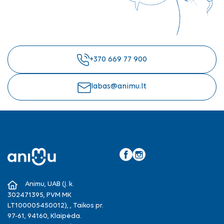
+370 669 77 900
labas@animu.lt
Facebook
Instagram
Animu, UAB (Į. k.
302471395, PVM MK
LT100005450012), , Taikos pr.
97-61, 94160, Klaipėda.