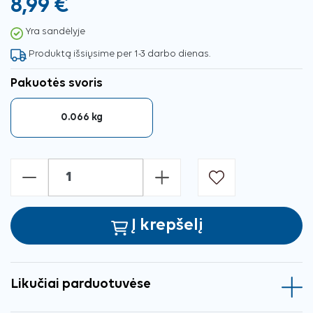
8,99 €
Yra sandėlyje
Produktą išsiųsime per 1-3 darbo dienas.
Pakuotės svoris
0.066 kg
-
+
Į krepšelį
Likučiai parduotuvėse