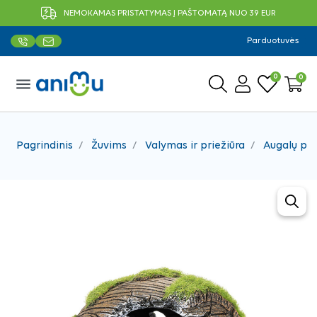
NEMOKAMAS PRISTATYMAS Į PAŠTOMATĄ NUO 39 EUR
Parduotuvės
0
0
menu
Pagrindinis
Žuvims
Valymas ir priežiūra
Augalų pr