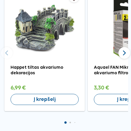
Ankstesnis
Tęst
Happet tiltas akvariumo
Aquael FAN Mikro 
dekoracijos
akvariumo filtro 
6,99 €
3,30 €
Į krepšelį
Į krep