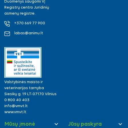
Duomenys saugomi VĮ
Registrų centro Juridinių
asmenų registre.
+370 669 77 900
labas@animu.lt
Valstybinės maisto ir
veterinarijos tarnyba
Siesikų g. 19 LT-07170 Vilnius
0 800 40 403
info@vmvt.lt
www.vmvt.lt


Mūsų įmonė
Jūsų paskyra