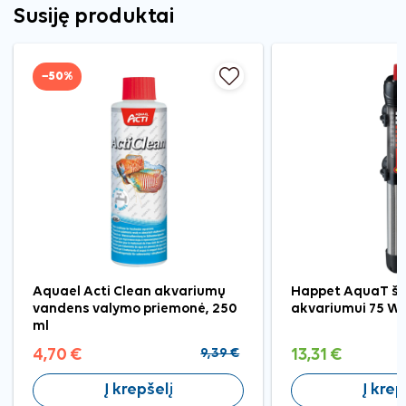
Susiję produktai
−50%
Aquael Acti Clean akvariumų
Happet AquaT ši
vandens valymo priemonė, 250
akvariumui 75 W
ml
4,70 €
9,39 €
13,31 €
Į krepšelį
Į krep