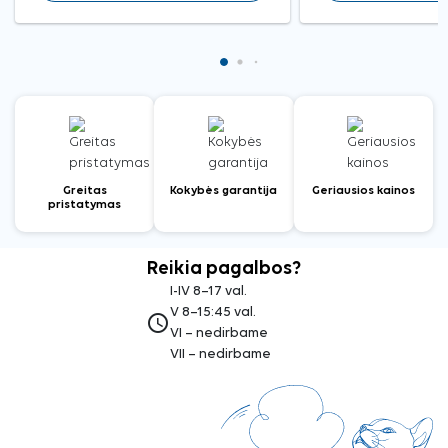
Greitas
Kokybės garantija
Geriausios kainos
pristatymas
Reikia pagalbos?
I-IV 8–17 val.
V 8–15:45 val.
access_time
VI – nedirbame
VII – nedirbame