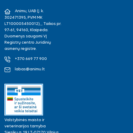
Facebook
Instagram
Animu, UAB (Į. k.
302471395, PVM MK
LT100005450012), , Taikos pr.
97-61, 94160, Klaipėda.
Duomenys saugomi VĮ
Registrų centro Juridinių
asmenų registre.
+370 669 77 900
labas@animu.lt
Valstybinės maisto ir
veterinarijos tarnyba
Siesikų g. 19 LT-07170 Vilnius