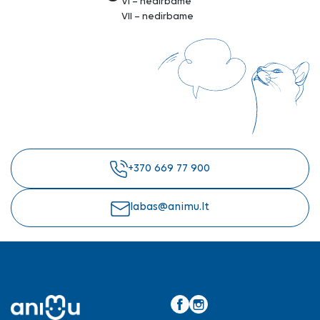
VI – nedirbame
VII – nedirbame
+370 669 77 900
labas@animu.lt