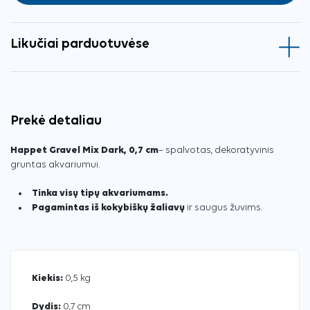
Likučiai parduotuvėse
Prekė detaliau
Happet Gravel Mix Dark, 0,7 cm
– spalvotas, dekoratyvinis
gruntas akvariumui.
Tinka visų tipų akvariumams.
Pagamintas iš kokybiškų žaliavų
ir saugus žuvims.
Kiekis:
0,5 kg
Dydis:
0,7 cm