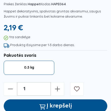
Prekės ženklas
Happet
Kodas
HAPE064
Happet dekoratyvinis, spalvotas gruntas akvariumui, saugus
žuvims ir puikiai tinkantis bet kokiame akvariume.
2,19 €
Yra sandėlyje
Produktą išsiųsime per 1-3 darbo dienas.
Pakuotės svoris
0.5 kg
-
+
Į krepšelį