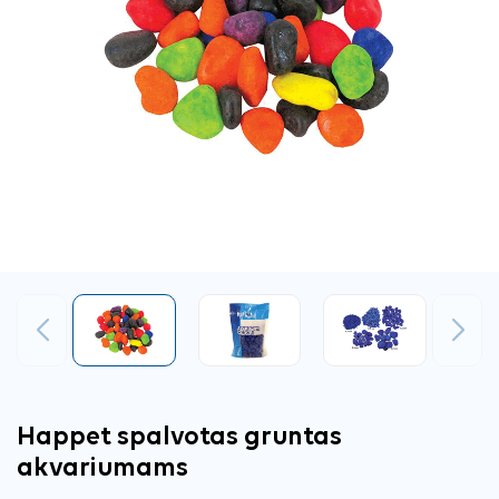
Ankstesnis
Tęsti
Happet spalvotas gruntas
akvariumams