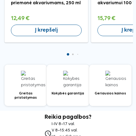
priemonė akvariumams, 250 ml
akvariumui 100 
12,49 €
15,79 €
Į krepšelį
Į krep
Greitas
Kokybės garantija
Geriausios kainos
pristatymas
Reikia pagalbos?
I-IV 8–17 val.
V 8–15:45 val.
access_time