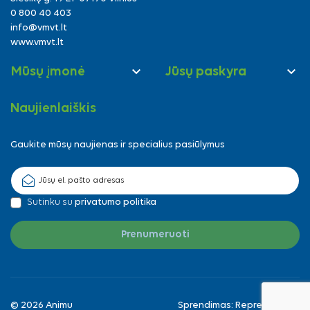
0 800 40 403
info@vmvt.lt
www.vmvt.lt


Mūsų įmonė
Jūsų paskyra
Naujienlaiškis
Gaukite mūsų naujienas ir specialius pasiūlymus
Sutinku su
privatumo politika
© 2026 Animu
Sprendimas:
Reprezentuok