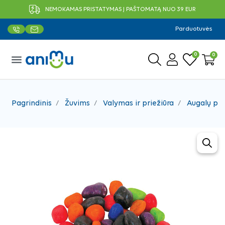
NEMOKAMAS PRISTATYMAS Į PAŠTOMATĄ NUO 39 EUR
Parduotuvės
0
0
menu
Pagrindinis
Žuvims
Valymas ir priežiūra
Augalų pr