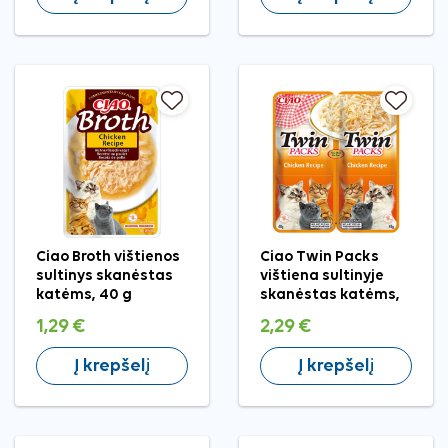
Ciao Broth vištienos
Ciao Twin Packs
sultinys skanėstas
vištiena sultinyje
katėms, 40 g
skanėstas katėms,
2x40 g
1,29 €
2,29 €
Į krepšelį
Į krepšelį