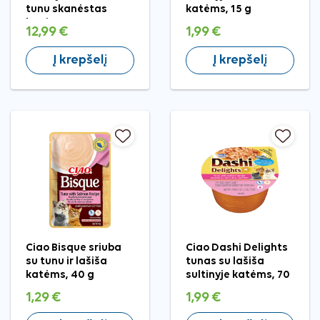
tunu skanėstas
katėms, 15 g
katėms, 10x40 g
12,99 €
1,99 €
Į krepšelį
Į krepšelį
Ciao Bisque sriuba
Ciao Dashi Delights
su tunu ir lašiša
tunas su lašiša
katėms, 40 g
sultinyje katėms, 70
g
1,29 €
1,99 €