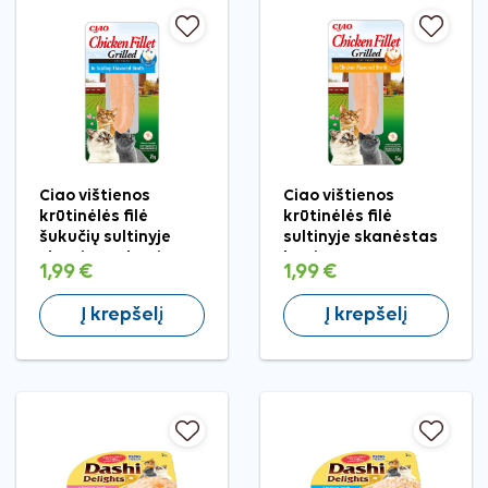
Ciao vištienos
Ciao vištienos
krūtinėlės filė
krūtinėlės filė
šukučių sultinyje
sultinyje skanėstas
skanėstas katėms,
katėms, 25 g
1,99 €
1,99 €
25 g
Į krepšelį
Į krepšelį