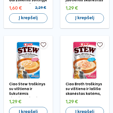
daržovėmis sultinyje
jautienos skanėstas
skanėstas šunims,
katėms, 40 g
1,60 €
2,29 €
1,29 €
2x40 g
Į krepšelį
Į krepšelį
Ciao Stew troškinys
Ciao Broth troškinys
su vištiena ir
su vištiena ir lašiša
šukutėmis
skanėstas katėms,
skanėstas katėms,
40 g
1,29 €
1,29 €
40 g
Į krepšelį
Į krepšelį