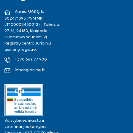
Facebook
Instagram
Animu, UAB (Į. k.
302471395, PVM MK
LT100005450012), , Taikos pr.
97-61, 94160, Klaipėda.
Duomenys saugomi VĮ
Registrų centro Juridinių
asmenų registre.
+370 669 77 900
labas@animu.lt
Valstybinės maisto ir
veterinarijos tarnyba