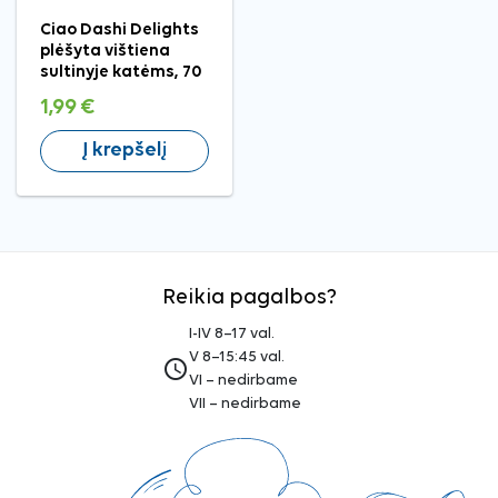
Ciao Dashi Delights
plėšyta vištiena
sultinyje katėms, 70
g
1,99 €
Į krepšelį
Reikia pagalbos?
I-IV 8–17 val.
V 8–15:45 val.
access_time
VI – nedirbame
VII – nedirbame