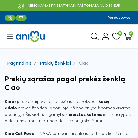
NEMOKAMAS PRISTATYMAS Į PAŠTOMATĄ NUO 39 EUR
Parduotuvės
0
0
menu
Pagrindinis
Prekių ženklai
Ciao
Prekių sąrašas pagal prekės ženklą
Ciao
Ciao
garsėja kaip vienas aukščiausios kokybės
kačių
ėdalo
prekės ženklas Japonijoje ir šiandien yra žinomas visame
pasaulyje. Šis vietinės gamybos
maistas katėms
išsiskiria ypač
dideliu kiekiu sultinio ir nedideliu kalorijų skaičiumi.
Ciao Cat Food
– INABA kompanijai priklausantis prekės ženklas.