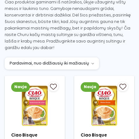
Ciao produktai gaminami iš natūralios, ūkyje užaugintų vištų
mėsos ir laukinio tuno. Gamyboje nenaudojami grūdai,
konservantai ir dirbtiniai dažikliai. Dėl šios priežasties, pasirinkę
šiuos skanėstus, būsite tikri, kad Jūsų augintinis gauna ne tik
pakankamai maistinių medžiagų, bet ir papildomų skysčių! Čia
rasite Churu kačių maistą sultinyje su gardžia vištiena, tunu,
lašiša ir krabų mėsa. Pradžiuginkite savo augintinį sultingu ir
gardžiu ėdalu jau dabar!
Nauja
Nauja
Ciao Bisque
Ciao Bisque