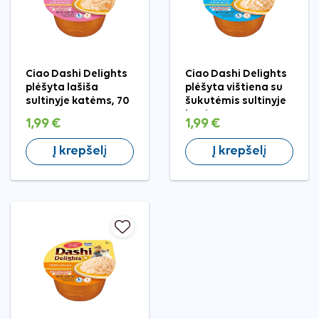
Ciao Dashi Delights
Ciao Dashi Delights
plėšyta lašiša
plėšyta vištiena su
sultinyje katėms, 70
šukutėmis sultinyje
g
katėms, 70 g
1,99 €
1,99 €
Į krepšelį
Į krepšelį