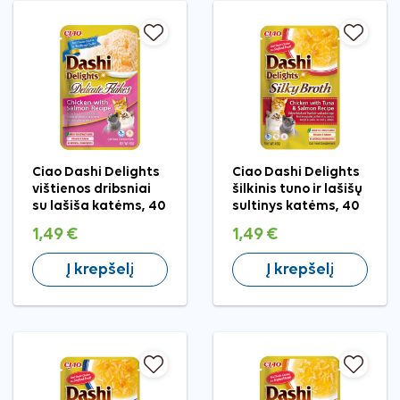
Ciao Dashi Delights
Ciao Dashi Delights
vištienos dribsniai
šilkinis tuno ir lašišų
su lašiša katėms, 40
sultinys katėms, 40
g
g
1,49 €
1,49 €
Į krepšelį
Į krepšelį