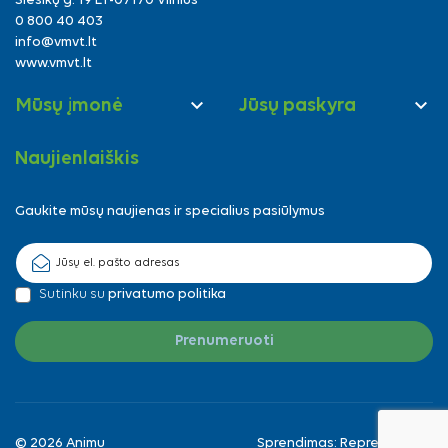
Siesikų g. 19 LT-07170 Vilnius
0 800 40 403
info@vmvt.lt
www.vmvt.lt


Mūsų įmonė
Jūsų paskyra
Naujienlaiškis
Gaukite mūsų naujienas ir specialius pasiūlymus
Sutinku su
privatumo politika
© 2026 Animu
Sprendimas:
Reprezentuok