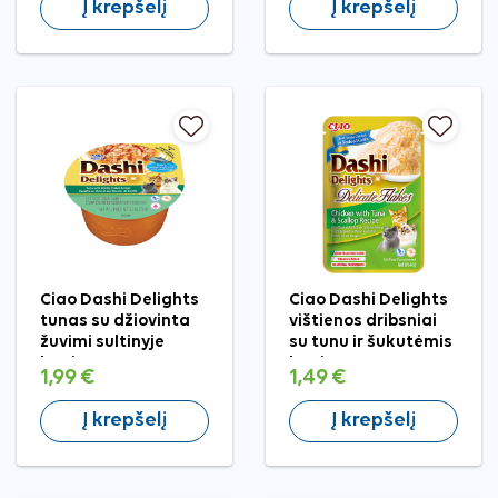
Į krepšelį
Į krepšelį
Ciao Dashi Delights
Ciao Dashi Delights
tunas su džiovinta
vištienos dribsniai
žuvimi sultinyje
su tunu ir šukutėmis
katėms, 70 g
katėms, 40 g
1,99 €
1,49 €
Į krepšelį
Į krepšelį