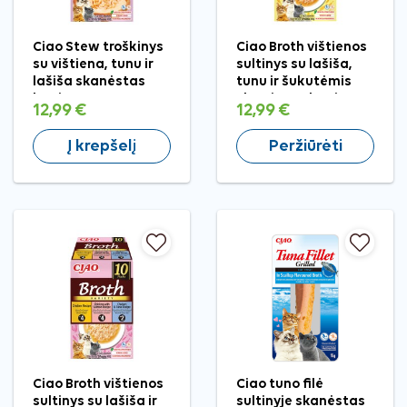
Ciao Stew troškinys
Ciao Broth vištienos
su vištiena, tunu ir
sultinys su lašiša,
lašiša skanėstas
tunu ir šukutėmis
katėms, 10x40 g
skanėstas katėms,
12,99 €
12,99 €
10x40 g
Į krepšelį
Peržiūrėti
Ciao Broth vištienos
Ciao tuno filė
sultinys su lašiša ir
sultinyje skanėstas