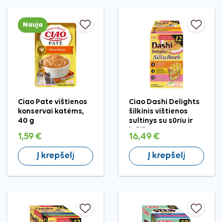
Nauja
Ciao Pate vištienos
Ciao Dashi Delights
konservai katėms,
šilkinis vištienos
40 g
sultinys su sūriu ir
lašiša, 12 vnt.
1,59 €
16,49 €
Į krepšelį
Į krepšelį