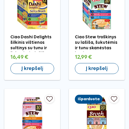
Ciao Dashi Delights
Ciao Stew troškinys
šilkinis vištienos
su lašiša, šukutėmis
sultinys su tunu ir
ir tunu skanėstas
šukutėmis, lašiša, 12
katėms, 10x40 g
16,49 €
12,99 €
vnt.
Į krepšelį
Į krepšelį
Išparduota