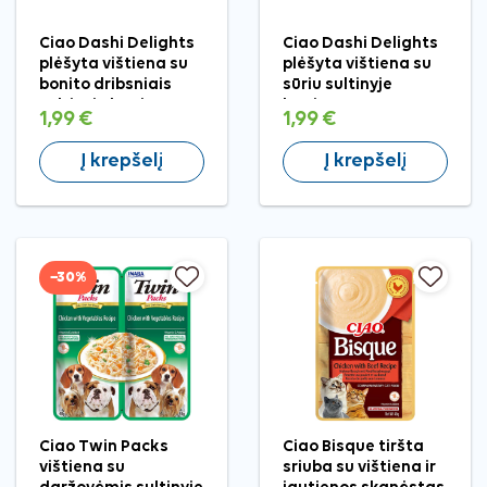
Ciao Dashi Delights
Ciao Dashi Delights
plėšyta vištiena su
plėšyta vištiena su
bonito dribsniais
sūriu sultinyje
sultinyje katėms, 70
katėms, 70 g
1,99 €
1,99 €
g
Į krepšelį
Į krepšelį
−30%
Ciao Twin Packs
Ciao Bisque tiršta
vištiena su
sriuba su vištiena ir