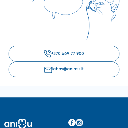
+370 669 77 900
labas@animu.lt