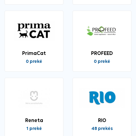
PrimaCat
PROFEED
0 prekė
0 prekė
Reneta
RIO
1 prekė
48 prekės