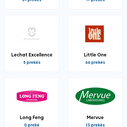
31 prekės
17 prekės
Lechat Excellence
Little One
5 prekės
66 prekės
Long Feng
Mervue
0 prekė
13 prekės