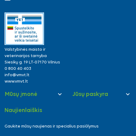
Valstybinės maisto ir
veterinarijos tarnyba
Siesikų g. 19 LT-07170 Vilnius
0 800 40 403
info@vmvt.lt
www.vmvt.lt


Mūsų įmonė
Jūsų paskyra
Naujienlaiškis
Gaukite mūsų naujienas ir specialius pasiūlymus