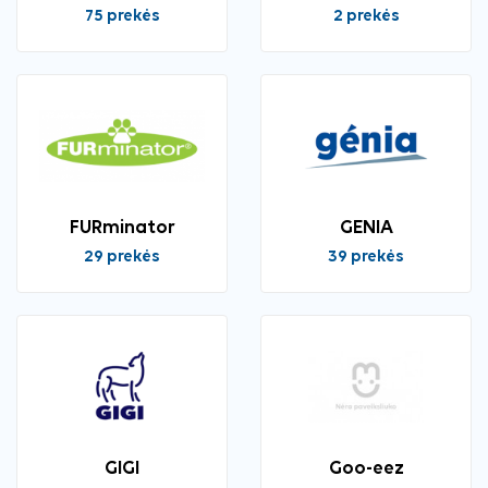
75 prekės
2 prekės
FURminator
GENIA
29 prekės
39 prekės
GIGI
Goo-eez