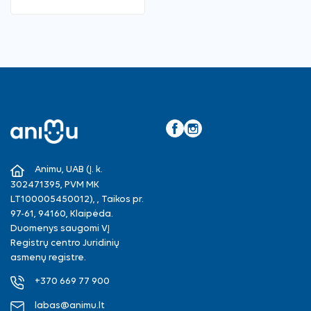
Facebook
Instagram
Animu, UAB (Į. k.
302471395, PVM MK
LT100005450012), , Taikos pr.
97-61, 94160, Klaipėda.
Duomenys saugomi VĮ
Registrų centro Juridinių
asmenų registre.
+370 669 77 900
labas@animu.lt