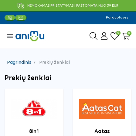
NEMOKAMAS PRISTATYMAS Į PAŠTOMATĄ NUO 39 EUR
Parduotuvės
0
0
menu
Pagrindinis
Prekių ženklai
Prekių ženklai
8in1
Aatas