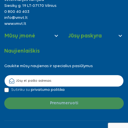
Siesikų g. 19 LT-07170 Vilnius
0 800 40 403
info@vmvt.lt
www.vmvt.lt


Mūsų įmonė
Jūsų paskyra
Naujienlaiškis
Gaukite mūsų naujienas ir specialius pasiūlymus
Sutinku su
privatumo politika