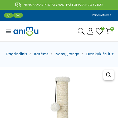
NEMOKAMAS PRISTATYMAS Į PAŠTOMATĄ NUO 39 EUR
Parduotuvės
0
0
menu
Pagrindinis
Katėms
Namų įranga
Draskyklės ir sto