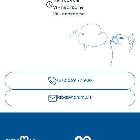
V 8–15:45 val.
access_time
VI – nedirbame
VII – nedirbame
+370 669 77 900
labas@animu.lt