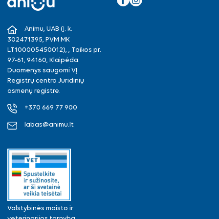
Facebook
Instagram
Animu, UAB (Į. k.
302471395, PVM MK
LT100005450012), , Taikos pr.
97-61, 94160, Klaipėda.
Duomenys saugomi VĮ
Registrų centro Juridinių
asmenų registre.
+370 669 77 900
labas@animu.lt
Valstybinės maisto ir
veterinarijos tarnyba