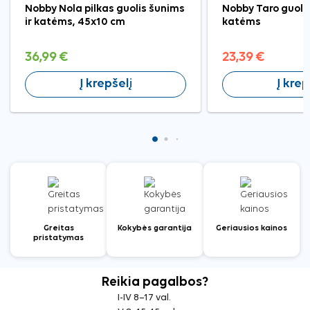
Nobby Nola pilkas guolis šunims
Nobby Taro guolis
ir katėms, 45x10 cm
katėms
36,99 €
23,39 €
Į krepšelį
Į krep
Greitas
Kokybės garantija
Geriausios kainos
pristatymas
Reikia pagalbos?
I-IV 8–17 val.