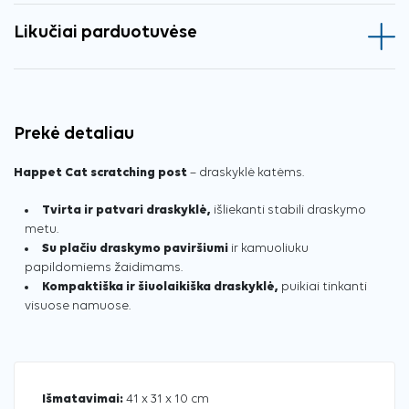
Likučiai parduotuvėse
Prekė detaliau
Happet Cat scratching post
– draskyklė katėms.
Tvirta ir patvari draskyklė,
išliekanti stabili draskymo
metu.
Su plačiu draskymo paviršiumi
ir kamuoliuku
papildomiems žaidimams.
Kompaktiška ir šiuolaikiška draskyklė,
puikiai tinkanti
visuose namuose.
Išmatavimai:
41 x 31 x 10 cm