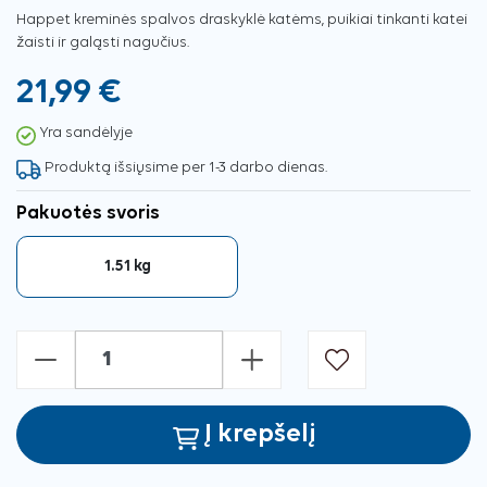
Happet kreminės spalvos draskyklė katėms, puikiai tinkanti katei
žaisti ir galąsti nagučius.
21,99 €
Yra sandėlyje
Produktą išsiųsime per 1-3 darbo dienas.
Pakuotės svoris
1.51 kg
-
+
Į krepšelį