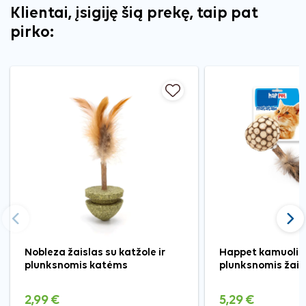
Klientai, įsigiję šią prekę, taip pat
pirko:
Ankstesnis
Tęst
Nobleza žaislas su katžole ir
Happet kamuoliu
plunksnomis katėms
plunksnomis žai
2,99 €
5,29 €