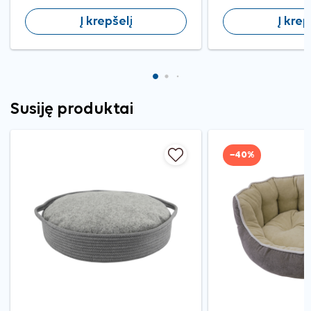
Į krepšelį
Į krep
Susiję produktai
−40%