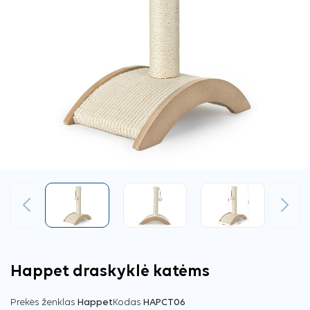
Ankstesnis
Tęsti
Happet draskyklė katėms
Prekės ženklas
Happet
Kodas
HAPCT06