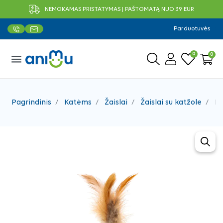
NEMOKAMAS PRISTATYMAS Į PAŠTOMATĄ NUO 39 EUR
Parduotuvės
0
0
menu
Pagrindinis
Katėms
Žaislai
Žaislai su katžole
No