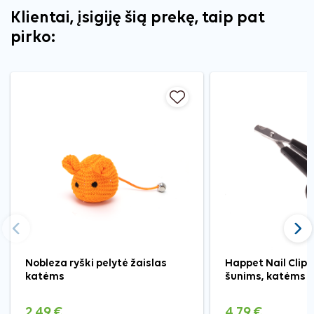
Klientai, įsigiję šią prekę, taip pat
pirko:
Ankstesnis
Tęst
Nobleza ryški pelytė žaislas
Happet Nail Clipp
katėms
šunims, katėms ir
2,49 €
4,79 €