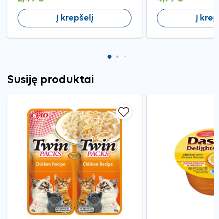
Į krepšelį
Į krep
Susiję produktai