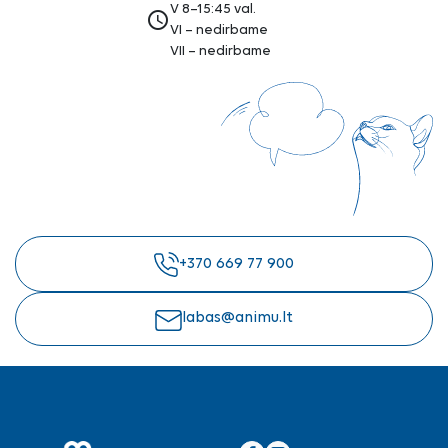
V 8–15:45 val.
access_time
VI – nedirbame
VII – nedirbame
+370 669 77 900
labas@animu.lt