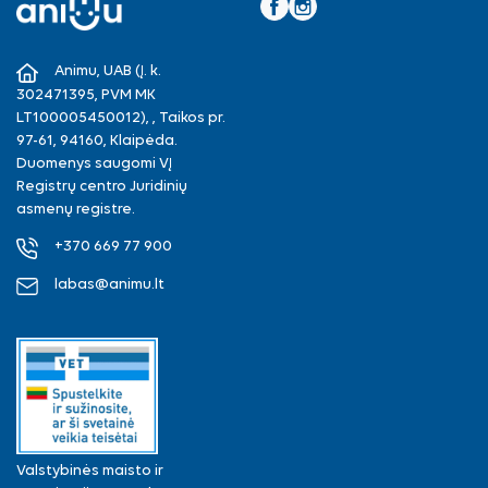
Facebook
Instagram
Animu, UAB (Į. k.
302471395, PVM MK
LT100005450012), , Taikos pr.
97-61, 94160, Klaipėda.
Duomenys saugomi VĮ
Registrų centro Juridinių
asmenų registre.
+370 669 77 900
labas@animu.lt
Valstybinės maisto ir