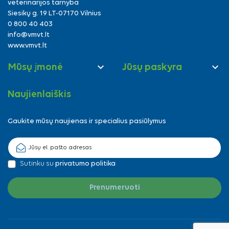
veterinarijos tarnyba
Siesikų g. 19 LT-07170 Vilnius
0 800 40 403
info@vmvt.lt
www.vmvt.lt


Mūsų įmonė
Jūsų paskyra
Naujienlaiškis
Gaukite mūsų naujienas ir specialius pasiūlymus
Sutinku su
privatumo politika