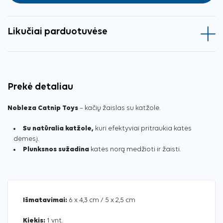
Likučiai parduotuvėse
Prekė detaliau
Nobleza Catnip Toys
– kačių žaislas su katžole.
Su natūralia katžole,
kuri efektyviai pritraukia katės
dėmesį.
Plunksnos sužadina
katės norą medžioti ir žaisti.
Išmatavimai:
6 x 4,3 cm / 5 x 2,5 cm
Kiekis:
1 vnt.