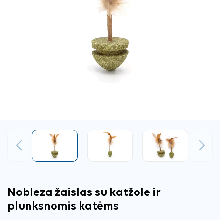
Ankstesnis
Tęsti
Nobleza žaislas su katžole ir
plunksnomis katėms