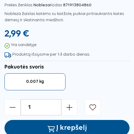
Prekės ženklas
Nobleza
Kodas
871913804860
Nobleza žaislas katėms su katžole, puikiai pritraukiantis katės
dėmesį ir skatinantis medžioti.
2,99 €
Yra sandėlyje
Produktą išsiųsime per 1-3 darbo dienas.
Pakuotės svoris
0.007 kg
-
+
Į krepšelį