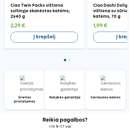
Ciao Twin Packs vištiena
Ciao Dashi Deligh
sultinyje skanėstas katėms,
vištiena su sūriu 
2x40 g
katėms, 70 g
2,29 €
1,99 €
Į krepšelį
Į krep
Greitas
Kokybės garantija
Geriausios kainos
pristatymas
Reikia pagalbos?
I-IV 8–17 val.