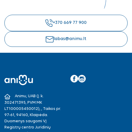
+370 669 77 900
labas@animu.lt
Facebook
Instagram
Animu, UAB (Į. k.
302471395, PVM MK
LT100005450012), , Taikos pr.
97-61, 94160, Klaipėda.
Duomenys saugomi VĮ
Registrų centro Juridinių