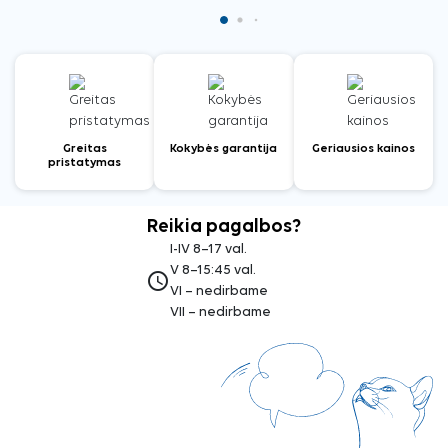
Greitas
Kokybės garantija
Geriausios kainos
pristatymas
Reikia pagalbos?
I-IV 8–17 val.
V 8–15:45 val.
access_time
VI – nedirbame
VII – nedirbame