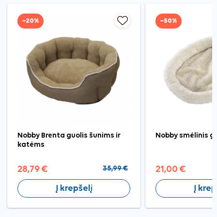
−20%
−50%
Nobby Brenta guolis šunims ir
Nobby smėlinis g
katėms
28,79 €
35,99 €
21,00 €
Į krepšelį
Į krep