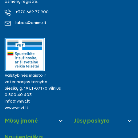
asmenų registre.
+370 669 77 900
labas@animu.lt
Valstybinės maisto ir
veterinarijos tarnyba
Siesikų g. 19 LT-07170 Vilnius
0 800 40 403
info@vmvt.lt
www.vmvt.lt


Mūsų įmonė
Jūsų paskyra
Naujienlaiškis