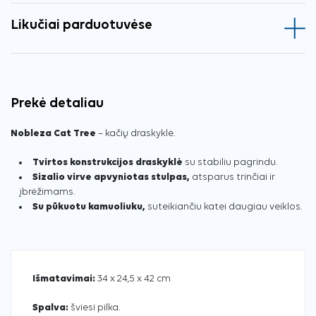
Likučiai parduotuvėse
Prekė detaliau
Nobleza Cat Tree
– kačių draskyklė.
Tvirtos konstrukcijos draskyklė
su stabiliu pagrindu.
Sizalio virve apvyniotas stulpas,
atsparus trinčiai ir
įbrėžimams.
Su pūkuotu kamuoliuku,
suteikiančiu katei daugiau veiklos.
Išmatavimai:
34 x 24,5 x 42 cm
Spalva:
šviesi pilka.