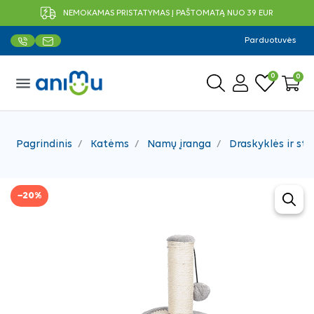
NEMOKAMAS PRISTATYMAS Į PAŠTOMATĄ NUO 39 EUR
Parduotuvės
0
0
menu
Pagrindinis
Katėms
Namų įranga
Draskyklės ir sto
−20%