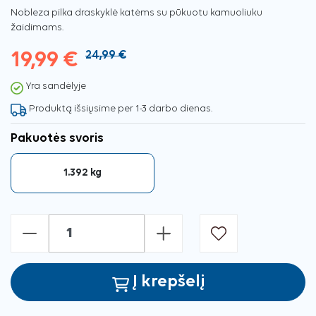
Nobleza pilka draskyklė katėms su pūkuotu kamuoliuku
žaidimams.
19,99 €
24,99 €
Yra sandėlyje
Produktą išsiųsime per 1-3 darbo dienas.
Pakuotės svoris
1.392 kg
-
+
Į krepšelį