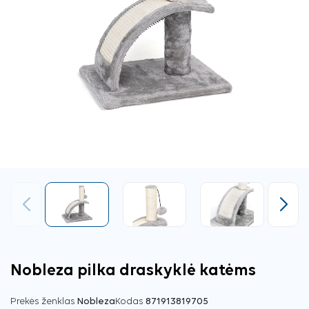
Ankstesnis
Tęsti
Nobleza pilka draskyklė katėms
Prekės ženklas
Nobleza
Kodas
871913819705