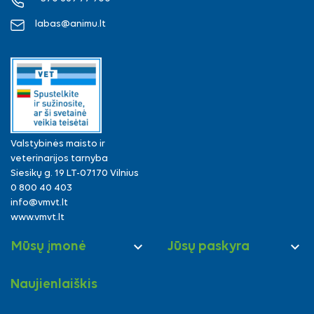
labas@animu.lt
Valstybinės maisto ir
veterinarijos tarnyba
Siesikų g. 19 LT-07170 Vilnius
0 800 40 403
info@vmvt.lt
www.vmvt.lt


Mūsų įmonė
Jūsų paskyra
Naujienlaiškis