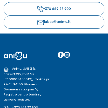
+370 669 77 900
labas@animu.lt
Facebook
Instagram
Animu, UAB (Į. k.
302471395, PVM MK
LT100005450012), , Taikos pr.
97-61, 94160, Klaipėda.
Duomenys saugomi VĮ
Registrų centro Juridinių
asmenų registre.
+370 669 77 900