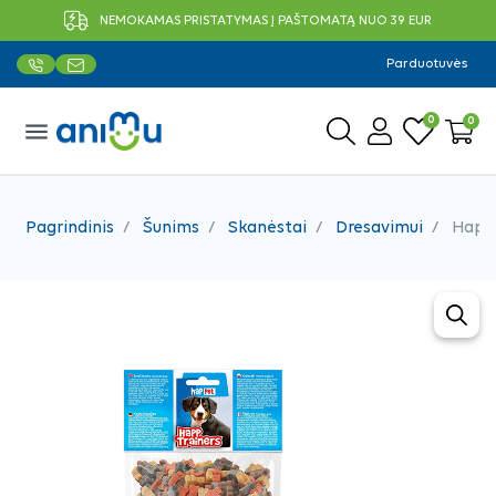
NEMOKAMAS PRISTATYMAS Į PAŠTOMATĄ NUO 39 EUR
Parduotuvės
0
0
menu
Pagrindinis
Šunims
Skanėstai
Dresavimui
Happe