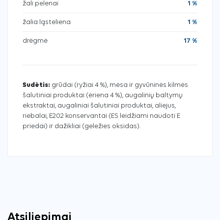
žali pelenai
1 %
žalia ląsteliena
1 %
drėgmė
17 %
Sudėtis:
grūdai (ryžiai 4 %), mėsa ir gyvūninės kilmės
šalutiniai produktai (ėriena 4 %), augalinių baltymų
ekstraktai, augaliniai šalutiniai produktai, aliejus,
riebalai, E202 konservantai (ES leidžiami naudoti E
priedai) ir dažikliai (geležies oksidas).
Atsiliepimai