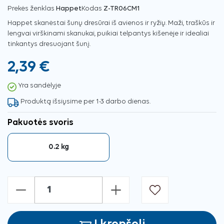
Prekės ženklas
Happet
Kodas
Z-TR06CM1
Happet skanėstai šunų dresūrai iš avienos ir ryžių. Maži, traškūs ir
lengvai virškinami skanukai, puikiai telpantys kišenėje ir idealiai
tinkantys dresuojant šunį.
2,39 €
Yra sandėlyje
Produktą išsiųsime per 1-3 darbo dienas.
Pakuotės svoris
0.2 kg
-
+