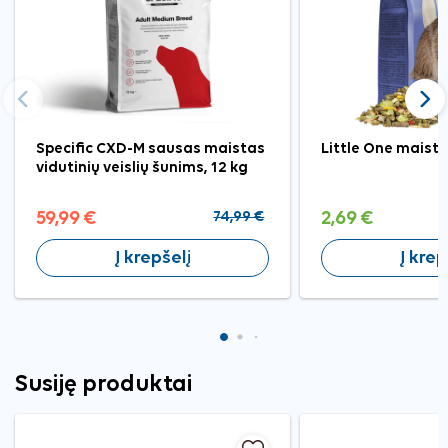
Ankstesnis
Tęst
Specific CXD-M sausas maistas
Little One maist
vidutinių veislių šunims, 12 kg
59,99 €
74,99 €
2,69 €
Į krepšelį
Į krep
Susiję produktai