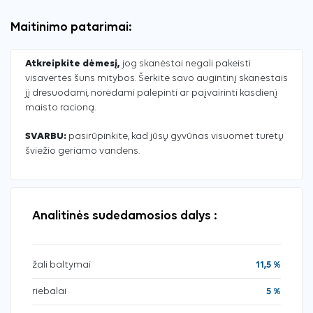
Maitinimo patarimai:
Atkreipkite dėmesį,
jog skanėstai negali pakeisti
visavertės šuns mitybos. Šerkite savo augintinį skanėstais
jį dresuodami, norėdami palepinti ar paįvairinti kasdienį
maisto racioną.
SVARBU:
pasirūpinkite, kad jūsų gyvūnas visuomet turėtų
šviežio geriamo vandens.
Analitinės sudedamosios dalys :
žali baltymai
11,5 %
riebalai
5 %