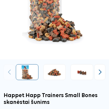
Ankstesnis
Tęsti
Happet Happ Trainers Small Bones
skanėstai šunims