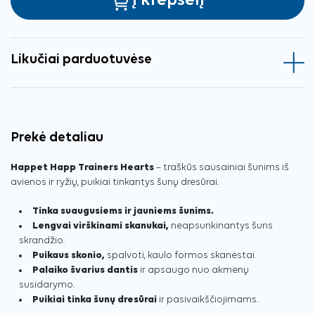
Į krepšelį
Likučiai parduotuvėse
Prekė detaliau
Happet Happ Trainers Hearts
– traškūs sausainiai šunims iš
avienos ir ryžių, puikiai tinkantys šunų dresūrai.
Tinka suaugusiems ir jauniems šunims.
Lengvai virškinami skanukai,
neapsunkinantys šuns
skrandžio.
Puikaus skonio,
spalvoti, kaulo formos skanėstai.
Palaiko švarius dantis
ir apsaugo nuo akmenų
susidarymo.
Puikiai tinka šunų dresūrai
ir pasivaikščiojimams.