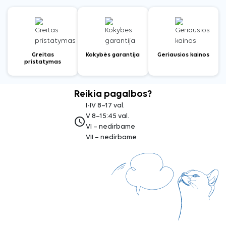
Greitas
Kokybės garantija
Geriausios kainos
pristatymas
Reikia pagalbos?
I-IV 8–17 val.
V 8–15:45 val.
access_time
VI – nedirbame
VII – nedirbame