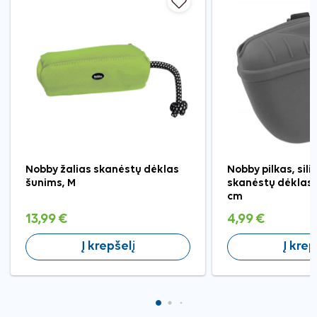
Nobby žalias skanėstų dėklas
Nobby pilkas, sili
šunims, M
skanėstų dėklas,
cm
13,99 €
4,99 €
Į krepšelį
Į krep