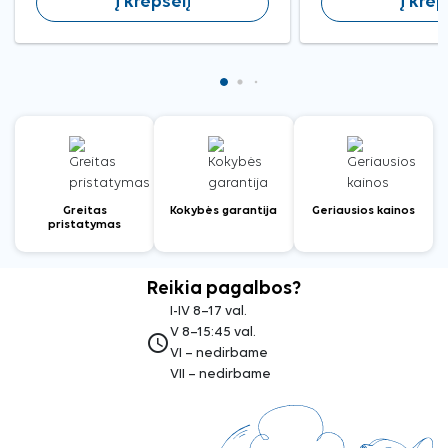
Į krepšelį
Į krep
Greitas
Kokybės garantija
Geriausios kainos
pristatymas
Reikia pagalbos?
I-IV 8–17 val.
V 8–15:45 val.
access_time
VI – nedirbame
VII – nedirbame