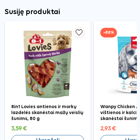
Susiję produktai
−30%
8in1 Lovies antienos ir morkų
Wanpy Chicken Je
lazdelės skanėstai mažų veislių
vištienos ir kalci
šunims, 80 g
skanėstai šunims
3,59 €
2,93 €