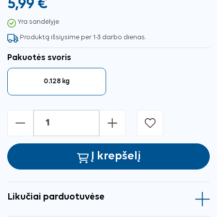
5,99 €
Yra sandėlyje
Produktą išsiųsime per 1-3 darbo dienas.
Pakuotės svoris
0.128 kg
-
+
Į krepšelį
Likučiai parduotuvėse