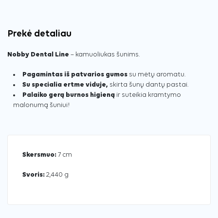
Prekė detaliau
Nobby Dental Line
– kamuoliukas šunims.
Pagamintas iš patvarios gumos
su mėtų aromatu.
Su specialia ertme viduje,
skirta šunų dantų pastai.
Palaiko gerą burnos higieną
ir suteikia kramtymo
malonumą šuniui!
Skersmuo:
7 cm
Svoris:
2,440 g