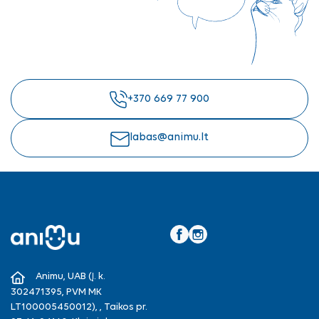
+370 669 77 900
labas@animu.lt
Facebook
Instagram
Animu, UAB (Į. k.
302471395, PVM MK
LT100005450012), , Taikos pr.