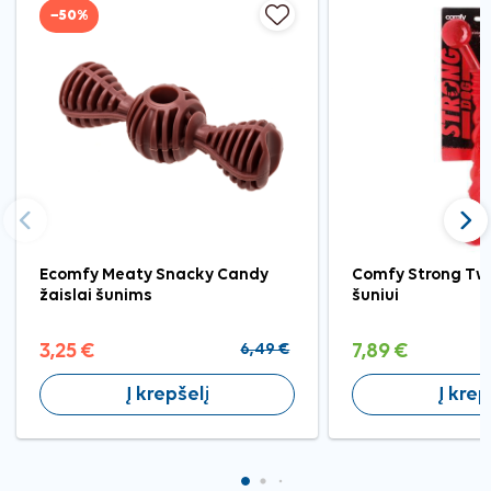
−50%
Ankstesnis
Tęst
Ecomfy Meaty Snacky Candy
Comfy Strong Twi
žaislai šunims
šuniui
3,25 €
6,49 €
7,89 €
Į krepšelį
Į krep