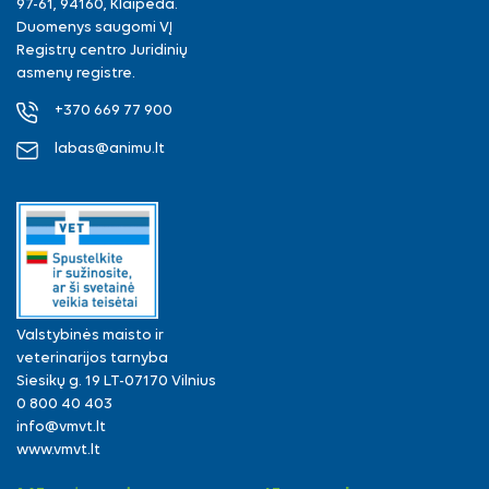
97-61, 94160, Klaipėda.
Duomenys saugomi VĮ
Registrų centro Juridinių
asmenų registre.
+370 669 77 900
labas@animu.lt
Valstybinės maisto ir
veterinarijos tarnyba
Siesikų g. 19 LT-07170 Vilnius
0 800 40 403
info@vmvt.lt
www.vmvt.lt