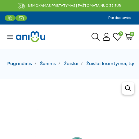
NEMOKAMAS PRISTATYMAS Į PAŠTOMATĄ NUO 39 EUR
Parduotuvės
0
0
menu
Pagrindinis
Šunims
Žaislai
Žaislai kramtymui, tąsy