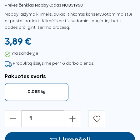
Prekės ženklas
Nobby
Kodas
NOB51958
Nobby laižymo kilimėlis, puikiai tinkantis konservuotam maistui
ar pastai patiekti. Kilimėlis ne tik sudomins augintinį, bet ir
padės prailginti šėrimo procesą!
3,89 €
Yra sandėlyje
Produktą išsiųsime per 1-3 darbo dienas.
Pakuotės svoris
0.088 kg
-
+