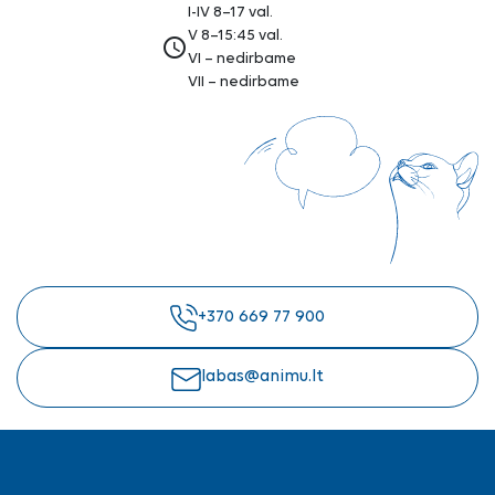
I-IV 8–17 val.
V 8–15:45 val.
access_time
VI – nedirbame
VII – nedirbame
+370 669 77 900
labas@animu.lt