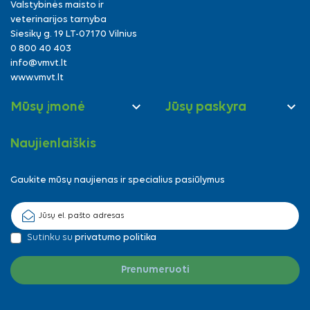
Valstybinės maisto ir
veterinarijos tarnyba
Siesikų g. 19 LT-07170 Vilnius
0 800 40 403
info@vmvt.lt
www.vmvt.lt


Mūsų įmonė
Jūsų paskyra
Naujienlaiškis
Gaukite mūsų naujienas ir specialius pasiūlymus
Sutinku su
privatumo politika