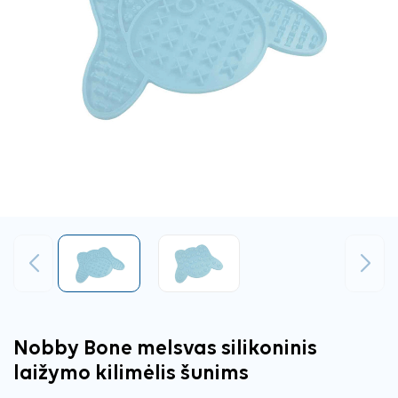
Ankstesnis
Tęsti
Nobby Bone melsvas silikoninis
laižymo kilimėlis šunims