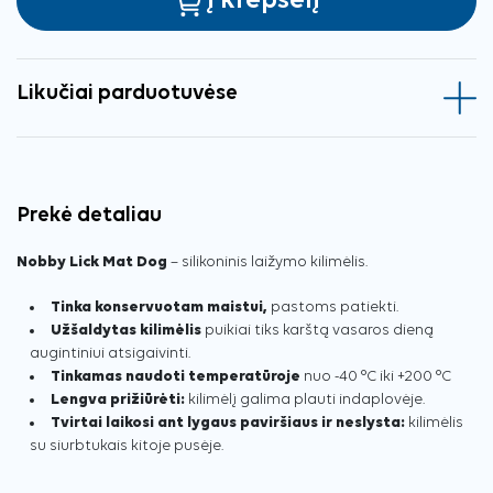
Į krepšelį
Likučiai parduotuvėse
Prekė detaliau
Nobby Lick Mat Dog
– silikoninis laižymo kilimėlis.
Tinka konservuotam maistui,
pastoms patiekti.
Užšaldytas kilimėlis
puikiai tiks karštą vasaros dieną
augintiniui atsigaivinti.
Tinkamas naudoti temperatūroje
nuo -40 °C iki +200 °C
Lengva prižiūrėti:
kilimėlį galima plauti indaplovėje.
Tvirtai laikosi ant lygaus paviršiaus ir neslysta:
kilimėlis
su siurbtukais kitoje pusėje.