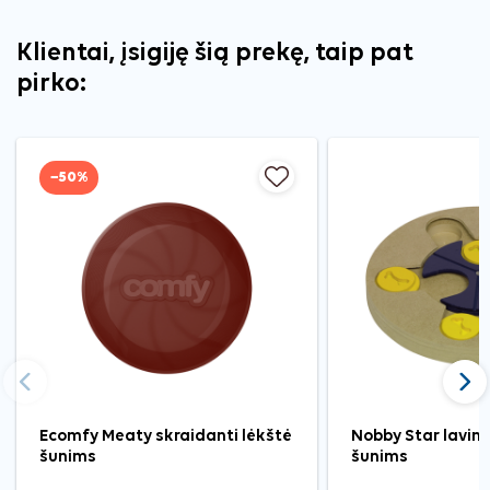
Klientai, įsigiję šią prekę, taip pat
pirko:
−50%
Ankstesnis
Tęst
Ecomfy Meaty skraidanti lėkštė
Nobby Star lavin
šunims
šunims