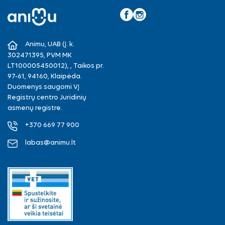
Facebook
Instagram
Animu, UAB (Į. k.
302471395, PVM MK
LT100005450012), , Taikos pr.
97-61, 94160, Klaipėda.
Duomenys saugomi VĮ
Registrų centro Juridinių
asmenų registre.
+370 669 77 900
labas@animu.lt