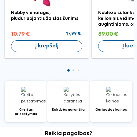
Nobby vienaragis,
Nobleza sulanks
plūduriuojantis žaislas šunims
kelioninis vežimėl
augintiniams, 6
10,79 €
17,99 €
89,00 €
Į krepšelį
Į krep
Greitas
Kokybės garantija
Geriausios kainos
pristatymas
Reikia pagalbos?