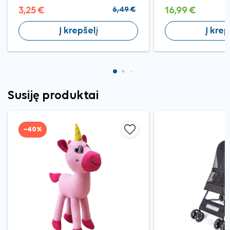
3,25 €
6,49 €
16,99 €
Į krepšelį
Į krep
Susiję produktai
−40%