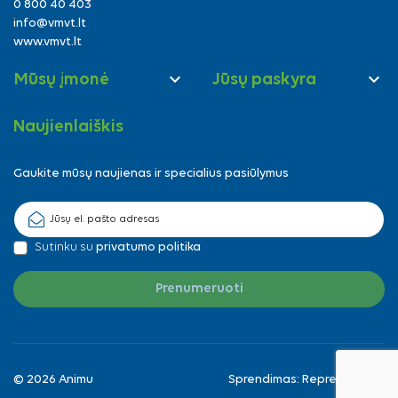
0 800 40 403
info@vmvt.lt
www.vmvt.lt


Mūsų įmonė
Jūsų paskyra
Naujienlaiškis
Gaukite mūsų naujienas ir specialius pasiūlymus
Sutinku su
privatumo politika
© 2026 Animu
Sprendimas:
Reprezentuok