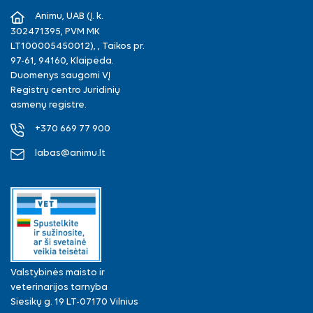
Animu, UAB (Į. k.
302471395, PVM MK
LT100005450012), , Taikos pr.
97-61, 94160, Klaipėda.
Duomenys saugomi VĮ
Registrų centro Juridinių
asmenų registre.
+370 669 77 900
labas@animu.lt
Valstybinės maisto ir
veterinarijos tarnyba
Siesikų g. 19 LT-07170 Vilnius