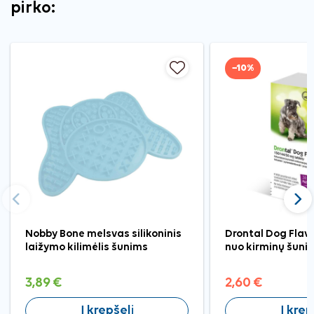
pirko:
−10%
Ankstesnis
Tęst
Nobby Bone melsvas silikoninis
Drontal Dog Flav
laižymo kilimėlis šunims
nuo kirminų šunims
3,89 €
2,60 €
Į krepšelį
Į krep