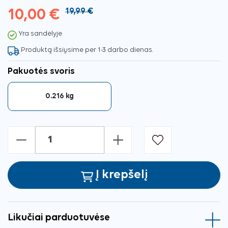
10,00 €
19,99 €
Yra sandėlyje
Produktą išsiųsime per 1-3 darbo dienas.
Pakuotės svoris
0.216 kg
-
+
Į krepšelį
Likučiai parduotuvėse