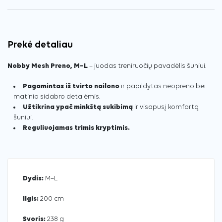
Prekė detaliau
Nobby Mesh Preno, M–L
– juodas treniruočių pavadėlis šuniui.
Pagamintas iš tvirto nailono
ir papildytas neopreno bei
matinio sidabro detalėmis.
Užtikrina ypač minkštą sukibimą
ir visapusį komfortą
šuniui.
Reguliuojamas trimis kryptimis.
Dydis:
M–L
Ilgis:
200 cm
Svoris:
238 g