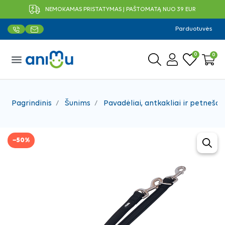
NEMOKAMAS PRISTATYMAS Į PAŠTOMATĄ NUO 39 EUR
Parduotuvės
0
0
menu
Pagrindinis
Šunims
Pavadėliai, antkakliai ir petnešos
−50%