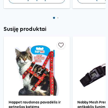
Susiję produktai
Happet raudonas pavadėlis ir
Nobby Mesh Pren
petnešos katėms
antkaklis šunims