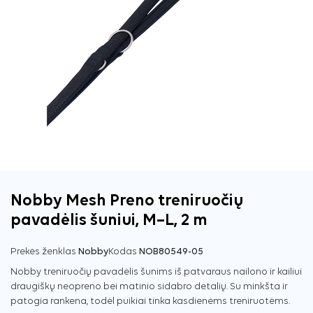
Nobby Mesh Preno treniruočių
pavadėlis šuniui, M–L, 2 m
Prekės ženklas
Nobby
Kodas
NOB80549-05
Nobby treniruočių pavadėlis šunims iš patvaraus nailono ir kailiui
draugiškų neopreno bei matinio sidabro detalių. Su minkšta ir
patogia rankena, todėl puikiai tinka kasdienėms treniruotėms.