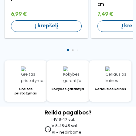
cm
6,99 €
7,49 €
Į krepšelį
Į krep
Greitas
Kokybės garantija
Geriausios kainos
pristatymas
Reikia pagalbos?
I-IV 8–17 val.
V 8–15:45 val.
access_time
VI – nedirbame