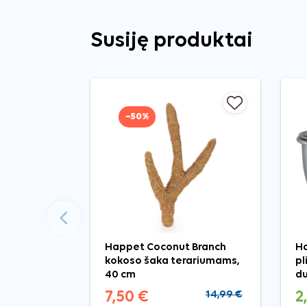
Susiję produktai
−50%
Ankstesnis
Happet Coconut Branch
Ha
kokoso šaka terariumams,
pl
40 cm
du
7,50 €
14,99 €
2