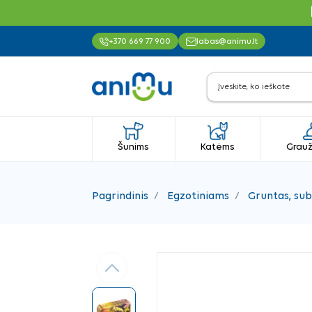
+370 669 77 900
labas@animu.lt
Šunims
Katėms
Grauž
Pagrindinis
Egzotiniams
Gruntas, sub
Ankstesnis