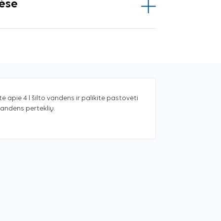
vėse
e apie 4 l šilto vandens ir palikite pastovėti
vandens perteklių.