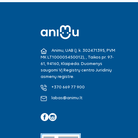
Animu, UAB (Į. k. 302471395, PVM
MK LT100005450012), , Taikos pr. 97-
61, 94160, Klaipėda. Duomenys
saugomi VĮ Registrų centro Juridinių
asmenų registre.
+370 669 77 900
labas@animu.lt
Facebook
Instagram