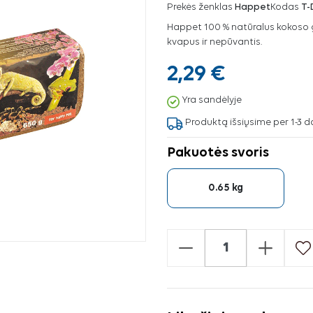
Prekės ženklas
Happet
Kodas
T-
Happet 100 % natūralus kokoso g
kvapus ir nepūvantis.
2,29 €
Yra sandėlyje
Produktą išsiųsime per 1-3 d
Pakuotės svoris
0.65 kg
-
+