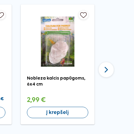
Tęsti
Nobleza kalcis papūgoms,
RIO sepijos
6x4 cm
banguoto
papūgoms
 €
2,99 €
2,99 €
Į krepšelį
Į 