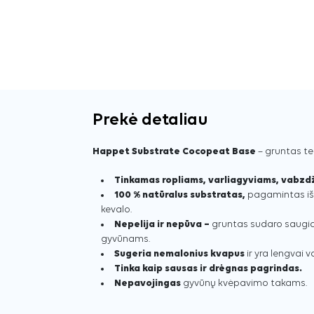
Prekė detaliau
Happet Substrate Cocopeat Base
– gruntas t
Tinkamas ropliams, varliagyviams, vabzd
100 % natūralus substratas,
pagamintas iš 
kevalo.
Nepelija ir nepūva –
gruntas sudaro saugias
gyvūnams.
Sugeria nemalonius kvapus
ir yra lengvai 
Tinka kaip sausas ir drėgnas pagrindas.
Nepavojingas
gyvūnų kvėpavimo takams.