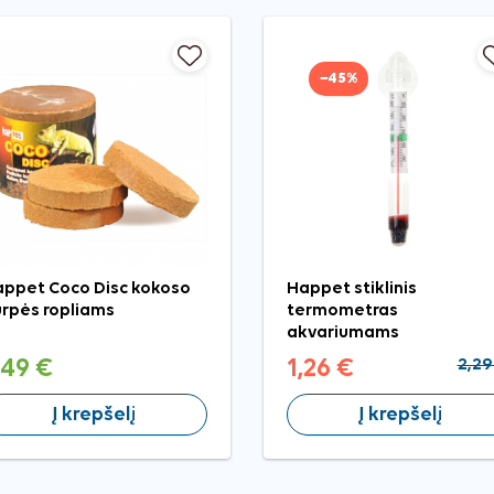
−45%
ppet Coco Disc kokoso
Happet stiklinis
rpės ropliams
termometras
akvariumams
,49 €
1,26 €
2,29
Į krepšelį
Į krepšelį