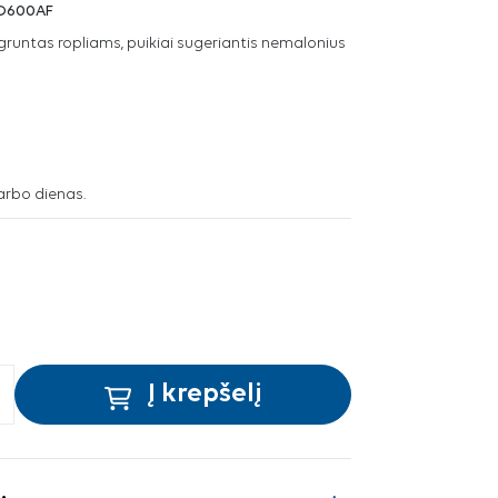
D600AF
runtas ropliams, puikiai sugeriantis nemalonius
arbo dienas.
Į krepšelį