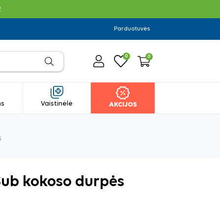
R
Parduotuvės
0
0
ms
Vaistinėlė
AKCIJOS
s
ub kokoso durpės