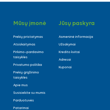
Mūsų įmonė
Jūsų paskyra
Prekių pristatymas
Asmeninė informacija
Atsiskaitymas
Užsakymai
Pirkimo–pardavimo
Kredito kvitai
taisyklės
Adresai
Privatumo politika
Kuponai
Prekių grąžinimo
taisyklės
Apie mus
Susisiekite su mumis
Parduotuvės
Patarimai