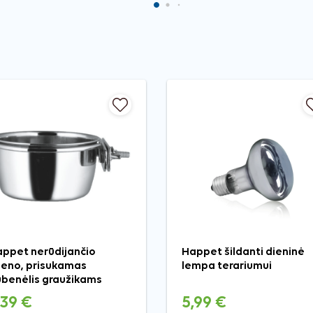
ppet nerūdijančio
Happet šildanti dieninė
ieno, prisukamas
lempa terariumui
benėlis graužikams
,39 €
5,99 €