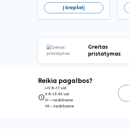
Į krepšelį
Greitas
pristatymas
Reikia pagalbos?
I-IV 8–17 val.
V 8–15:45 val.
access_time
VI – nedirbame
VII – nedirbame