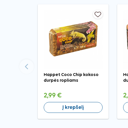
Ankstesnis
Happet Coco Chip kokoso
Ha
durpės ropliams
du
2,99 €
2
Į krepšelį