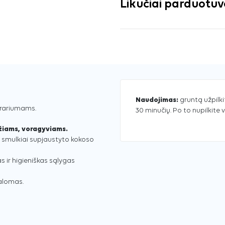
Likučiai parduotu
Naudojimas:
gruntą užpilkit
erariumams.
30 minučių. Po to nupilkite 
žiams, voragyviams.
smulkiai supjaustyto kokoso
 ir higieniškas sąlygas
valomas.