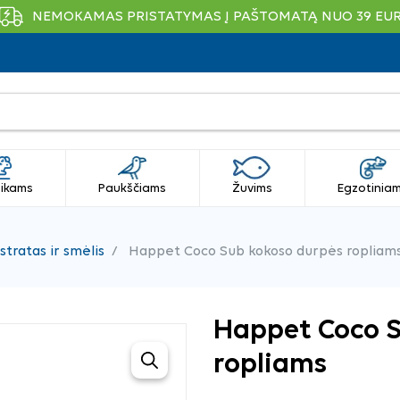
NEMOKAMAS PRISTATYMAS Į PAŠTOMATĄ NUO 39 EU
ikams
Paukščiams
Žuvims
Egzotinia
stratas ir smėlis
Happet Coco Sub kokoso durpės ropliam
Happet Coco S
ropliams