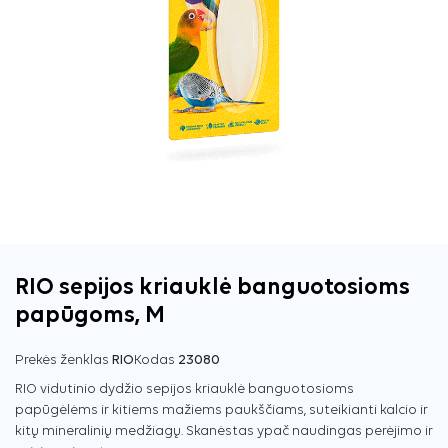
RIO sepijos kriauklė banguotosioms
papūgoms, M
Prekės ženklas
RIO
Kodas
23080
RIO vidutinio dydžio sepijos kriauklė banguotosioms
papūgėlėms ir kitiems mažiems paukščiams, suteikianti kalcio ir
kitų mineralinių medžiagų. Skanėstas ypač naudingas perėjimo ir