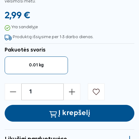
veisimosi metu.
2,99 €
Yra sandėlyje
Produktą išsiųsime per 1-3 darbo dienas.
Pakuotės svoris
0.01 kg
-
+
Į krepšelį