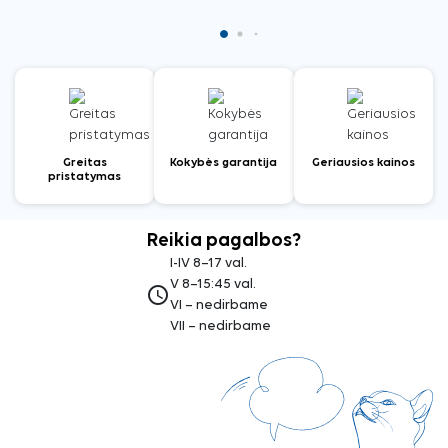
Greitas
Kokybės garantija
Geriausios kainos
pristatymas
Reikia pagalbos?
I-IV 8–17 val.
V 8–15:45 val.
access_time
VI – nedirbame
VII – nedirbame