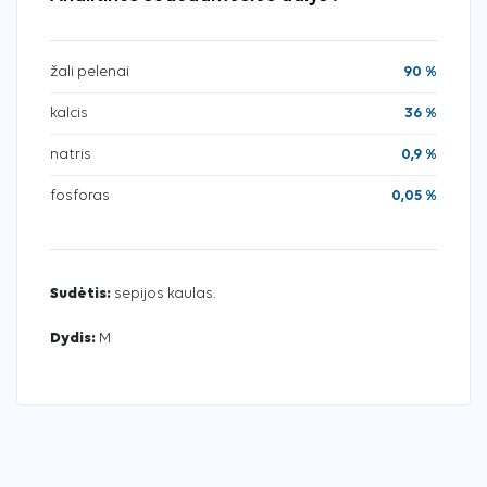
žali pelenai
90 %
kalcis
36 %
natris
0,9 %
fosforas
0,05 %
Sudėtis:
sepijos kaulas.
Dydis:
M