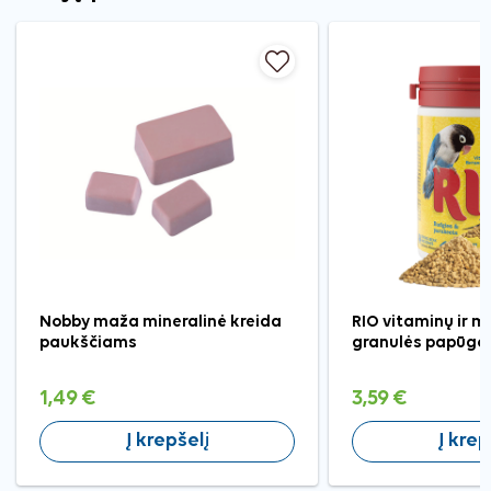
Nobby maža mineralinė kreida
RIO vitaminų ir m
paukščiams
granulės papūgo
1,49 €
3,59 €
Į krepšelį
Į krep