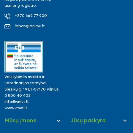
asmenų registre.
+370 669 77 900
labas@animu.lt
Valstybinės maisto ir
veterinarijos tarnyba
Siesikų g. 19 LT-07170 Vilnius
0 800 40 403
info@vmvt.lt
www.vmvt.lt


Mūsų įmonė
Jūsų paskyra