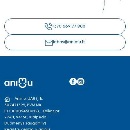
+370 669 77 900
labas@animu.lt
Facebook
Instagram
Animu, UAB (Į. k.
302471395, PVM MK
LT100005450012), , Taikos pr.
97-61, 94160, Klaipėda.
Duomenys saugomi VĮ
Registrų centro Juridinių