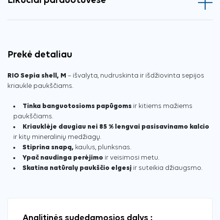
Likučiai parduotuvėse
Prekė detaliau
RIO Sepia shell, M
– išvalyta, nudruskinta ir išdžiovinta sepijos
kriauklė paukščiams.
Tinka banguotosioms papūgoms
ir kitiems mažiems
paukščiams.
Kriauklėje daugiau nei 85 % lengvai pasisavinamo kalcio
ir kitų mineralinių medžiagų.
Stiprina snapą,
kaulus, plunksnas.
Ypač naudinga perėjimo
ir veisimosi metu.
Skatina natūralų paukščio elgesį
ir suteikia džiaugsmo.
Analitinės sudedamosios dalys :