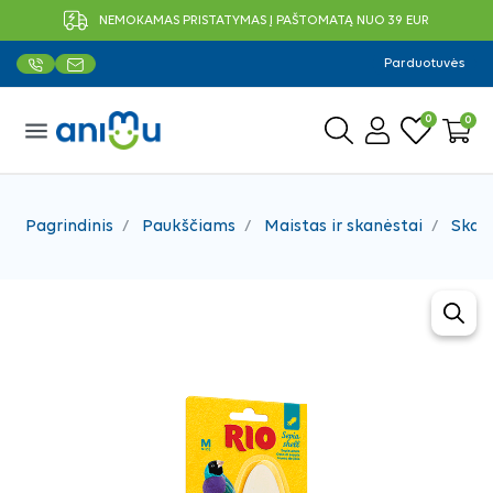
NEMOKAMAS PRISTATYMAS Į PAŠTOMATĄ NUO 39 EUR
Parduotuvės
0
0
menu
Pagrindinis
Paukščiams
Maistas ir skanėstai
Skan