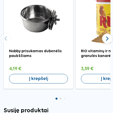
Ankstesnis
Tęst
Nobby prisukamas dubenėlis
RIO vitaminų ir m
paukščiams
granulės kanarėl
4,19 €
3,59 €
Į krepšelį
Į krep
Susiję produktai