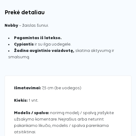
Prekė detaliau
Nobby
– žaislas šuniui.
Pagamintas iš latekso.
Cypiantis
ir su ilga uodegėle.
Žadina augintinio vaizduotę,
skatina aktyvumą ir
smalsumą.
Išmatavimai:
7,5 cm (be uodegos)
Kiekis:
1 vnt.
Modelis / spalva:
norimą modelį / spalvą įrašykite
užsakymo komentare. Neįrašius arba neturint
pakankamo likučio, modelis / spalva parenkama
atsitiktinai.