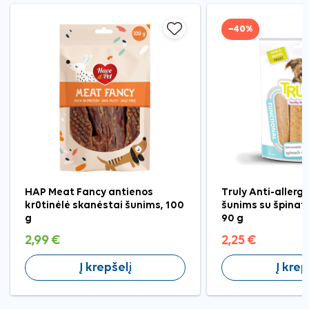
−40%
HAP Meat Fancy antienos
Truly Anti-allerg
krūtinėlė skanėstai šunims, 100
šunims su špinatai
g
90 g
2,99 €
2,25 €
Į krepšelį
Į krep