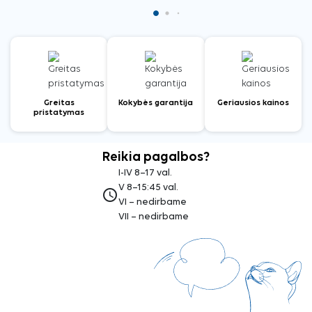
Greitas
Kokybės garantija
Geriausios kainos
pristatymas
Reikia pagalbos?
I-IV 8–17 val.
V 8–15:45 val.
access_time
VI – nedirbame
VII – nedirbame