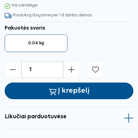
Yra sandėlyje
Produktą išsiųsime per 1-3 darbo dienas.
Pakuotės svoris
0.04 kg
-
+
Į krepšelį
Likučiai parduotuvėse