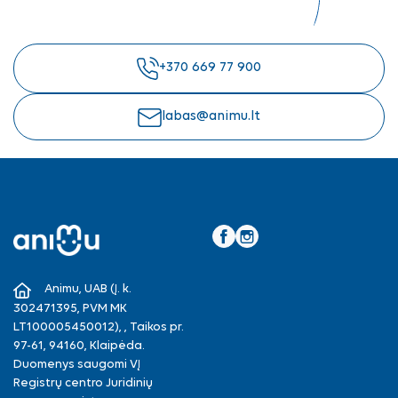
+370 669 77 900
labas@animu.lt
Facebook
Instagram
Animu, UAB (Į. k.
302471395, PVM MK
LT100005450012), , Taikos pr.
97-61, 94160, Klaipėda.
Duomenys saugomi VĮ
Registrų centro Juridinių