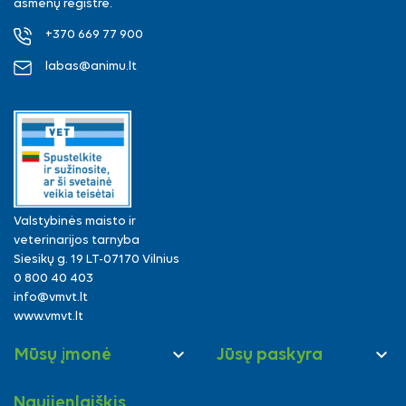
asmenų registre.
+370 669 77 900
labas@animu.lt
Valstybinės maisto ir
veterinarijos tarnyba
Siesikų g. 19 LT-07170 Vilnius
0 800 40 403
info@vmvt.lt
www.vmvt.lt


Mūsų įmonė
Jūsų paskyra
Naujienlaiškis