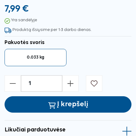
7,99 €
Yra sandėlyje
Produktą išsiųsime per 1-3 darbo dienas.
Pakuotės svoris
0.033 kg
-
+
Į krepšelį
Likučiai parduotuvėse