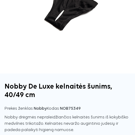
Nobby De Luxe kelnaitės šunims,
40/49 cm
Prekės ženklas
Nobby
Kodas
NOB75349
Nobby drėgmės nepraleidžiančios kelnaitės šunims iš kokybiško
medvilnės trikotažo. Kelnaitės nevaržo augintinio judesių ir
padeda palaikyti higieną namuose.