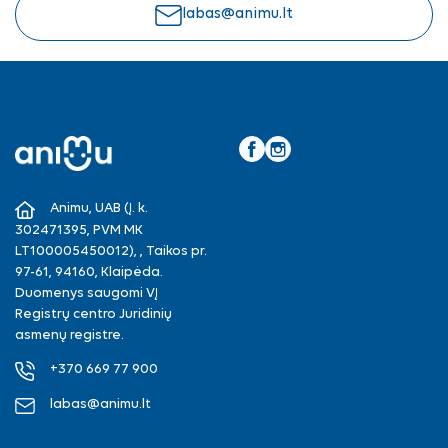
labas@animu.lt
Facebook
Instagram
Animu, UAB (Į. k.
302471395, PVM MK
LT100005450012), , Taikos pr.
97-61, 94160, Klaipėda.
Duomenys saugomi VĮ
Registrų centro Juridinių
asmenų registre.
+370 669 77 900
labas@animu.lt