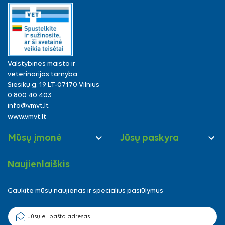
Valstybinės maisto ir
veterinarijos tarnyba
Siesikų g. 19 LT-07170 Vilnius
0 800 40 403
info@vmvt.lt
www.vmvt.lt


Mūsų įmonė
Jūsų paskyra
Naujienlaiškis
Gaukite mūsų naujienas ir specialius pasiūlymus