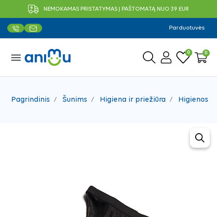
NEMOKAMAS PRISTATYMAS Į PAŠTOMATĄ NUO 39 EUR
Parduotuvės
0
0
menu
Pagrindinis
Šunims
Higiena ir priežiūra
Higienos p