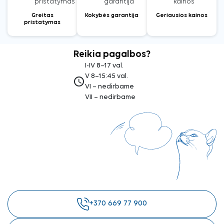
Greitas
Kokybės garantija
Geriausios kainos
pristatymas
Reikia pagalbos?
I-IV 8–17 val.
V 8–15:45 val.
access_time
VI – nedirbame
VII – nedirbame
+370 669 77 900