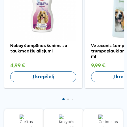
Nobby šampūnas šunims su
Vetocanis šamp
taukmedžių aliejumi
trumpaplaukiams
ml
4,99 €
9,99 €
Į krepšelį
Į krep