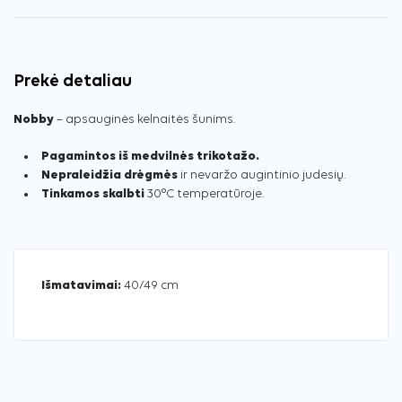
Prekė detaliau
Nobby
– apsauginės kelnaitės šunims.
Pagamintos iš medvilnės trikotažo.
Nepraleidžia drėgmės
ir nevaržo augintinio judesių.
Tinkamos skalbti
30°C temperatūroje.
Išmatavimai:
40/49 cm