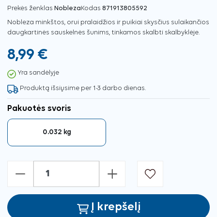
Prekės ženklas
Nobleza
Kodas
871913805592
Nobleza minkštos, orui pralaidžios ir puikiai skysčius sulaikančios
daugkartinės sauskelnės šunims, tinkamos skalbti skalbyklėje.
8,99 €
Yra sandėlyje
Produktą išsiųsime per 1-3 darbo dienas.
Pakuotės svoris
0.032 kg
-
+
Į krepšelį