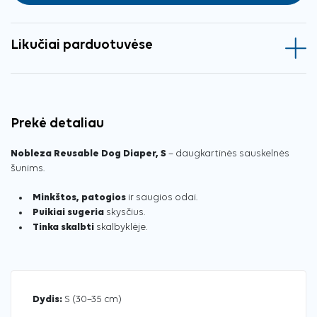
Likučiai parduotuvėse
Prekė detaliau
Nobleza Reusable Dog Diaper, S
– daugkartinės sauskelnės
šunims.
Minkštos, patogios
ir saugios odai.
Puikiai sugeria
skysčius.
Tinka skalbti
skalbyklėje.
Dydis:
S (30–35 cm)