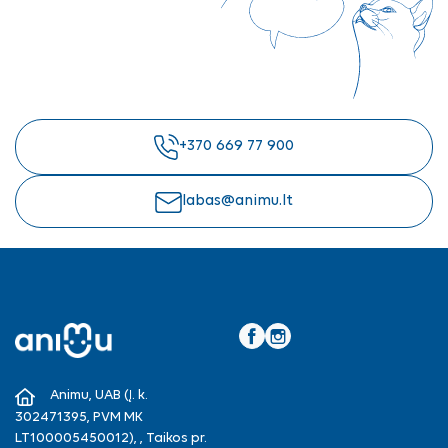
+370 669 77 900
labas@animu.lt
Facebook
Instagram
Animu, UAB (Į. k.
302471395, PVM MK
LT100005450012), , Taikos pr.