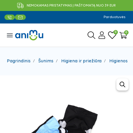
NEMOKAMAS PRISTATYMAS Į PAŠTOMATĄ NUO 39 EUR
Parduotuvės
0
0
menu
Pagrindinis
Šunims
Higiena ir priežiūra
Higienos p