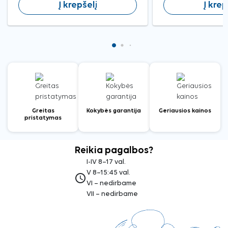
Į krepšelį
Į krep
Greitas
Kokybės garantija
Geriausios kainos
pristatymas
Reikia pagalbos?
I-IV 8–17 val.
V 8–15:45 val.
access_time
VI – nedirbame
VII – nedirbame