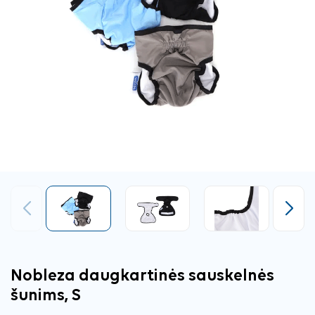
Ankstesnis
Tęsti
Nobleza daugkartinės sauskelnės
šunims, S