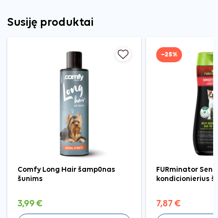
Susiję produktai
−25%
Comfy Long Hair šampūnas
FURminator Sensi
šunims
kondicionierius š
3,99 €
7,87 €