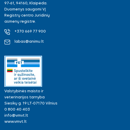
97-61, 94160, Klaipėda.
Duomenys saugomi VĮ
Registrų centro Juridinių
asmenų registre.
+370 669 77 900
labas@animu.lt
Valstybinės maisto ir
veterinarijos tarnyba
Siesikų g. 19 LT-07170 Vilnius
0 800 40 403
info@vmvt.lt
www.vmvt.lt