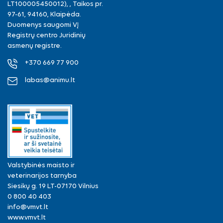
LT100005450012), , Taikos pr.
97-61, 94160, Klaipėda.
Duomenys saugomi VĮ
Registrų centro Juridinių
asmenų registre.
+370 669 77 900
labas@animu.lt
Valstybinės maisto ir
veterinarijos tarnyba
Siesikų g. 19 LT-07170 Vilnius
0 800 40 403
info@vmvt.lt
www.vmvt.lt