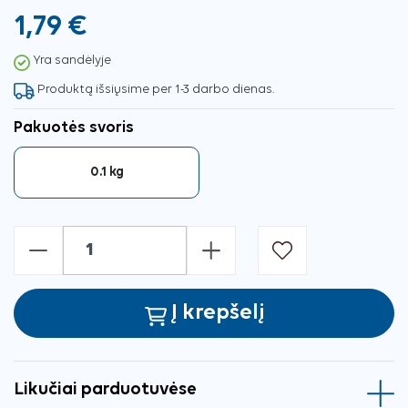
1,79 €
Yra sandėlyje
Produktą išsiųsime per 1-3 darbo dienas.
Pakuotės svoris
0.1 kg
-
+
Į krepšelį
Likučiai parduotuvėse