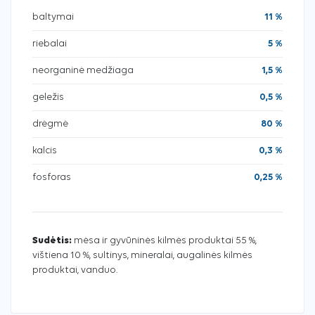
baltymai
11 %
riebalai
5 %
neorganinė medžiaga
1,5 %
geležis
0,5 %
drėgmė
80 %
kalcis
0,3 %
fosforas
0,25 %
Sudėtis:
mėsa ir gyvūninės kilmės produktai 55 %,
vištiena 10 %, sultinys, mineralai, augalinės kilmės
produktai, vanduo.