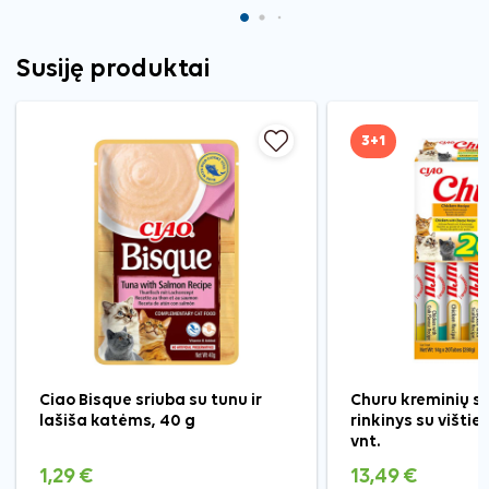
Susiję produktai
3+1
Ciao Bisque sriuba su tunu ir
Churu kreminių s
lašiša katėms, 40 g
rinkinys su višti
vnt.
1,29 €
13,49 €