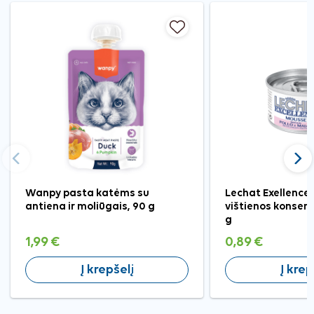
Ankstesnis
Tęst
Wanpy pasta katėms su
Lechat Exellence 
antiena ir moliūgais, 90 g
vištienos konser
g
1,99 €
0,89 €
Į krepšelį
Į krep