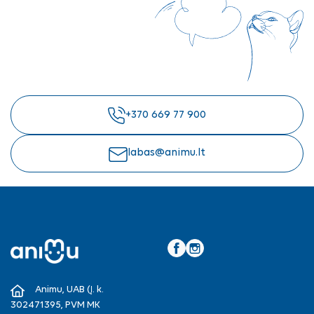
+370 669 77 900
labas@animu.lt
Facebook
Instagram
Animu, UAB (Į. k.
302471395, PVM MK