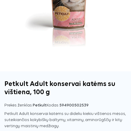
Petkult Adult konservai katėms su
vištiena, 100 g
Prekės ženklas
Petkult
Kodas
594900502539
Petkult Adult konservai katėms su dideliu kiekiu vištienos mėsos,
suteikiančios kokybiškų baltymų, vitaminų, aminorūgščių ir kitų
vertingų maistinių medžiagų.