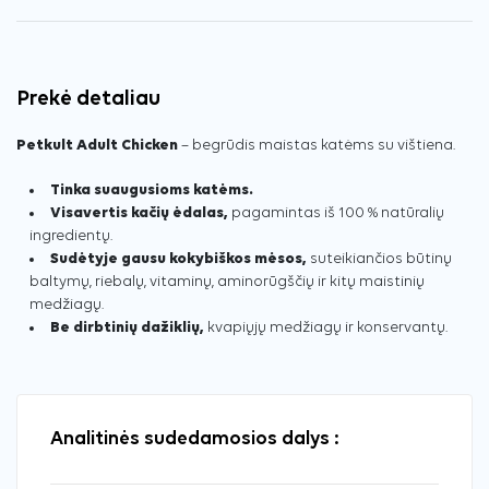
Prekė detaliau
Petkult Adult Chicken
– begrūdis maistas katėms su vištiena.
Tinka suaugusioms katėms.
Visavertis kačių ėdalas,
pagamintas iš 100 % natūralių
ingredientų.
Sudėtyje gausu kokybiškos mėsos,
suteikiančios būtinų
baltymų, riebalų, vitaminų, aminorūgščių ir kitų maistinių
medžiagų.
Be dirbtinių dažiklių,
kvapiųjų medžiagų ir konservantų.
Analitinės sudedamosios dalys :