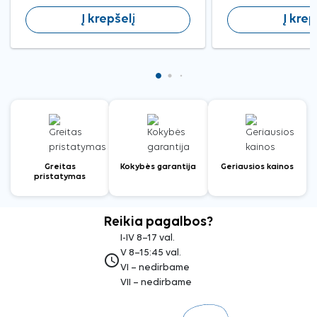
Į krepšelį
Į krep
Greitas
Kokybės garantija
Geriausios kainos
pristatymas
Reikia pagalbos?
I-IV 8–17 val.
V 8–15:45 val.
access_time
VI – nedirbame
VII – nedirbame