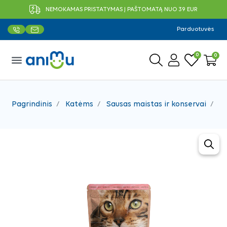
NEMOKAMAS PRISTATYMAS Į PAŠTOMATĄ NUO 39 EUR
Parduotuvės
0
0
menu
Pagrindinis
Katėms
Sausas maistas ir konservai
Ko