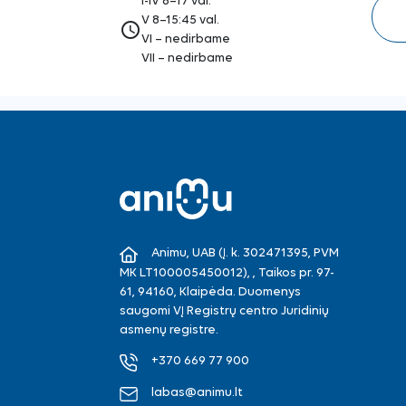
I-IV 8–17 val.
V 8–15:45 val.
access_time
VI – nedirbame
VII – nedirbame
Animu, UAB (Į. k. 302471395, PVM
MK LT100005450012), , Taikos pr. 97-
61, 94160, Klaipėda. Duomenys
saugomi VĮ Registrų centro Juridinių
asmenų registre.
+370 669 77 900
labas@animu.lt