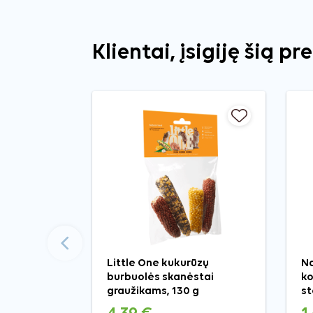
Klientai, įsigiję šią pr
Ankstesnis
Little One kukurūzų
Na
burbuolės skanėstai
ko
graužikams, 130 g
st
g