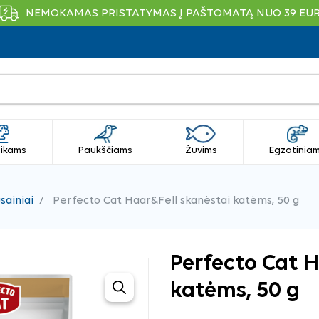
NEMOKAMAS PRISTATYMAS Į PAŠTOMATĄ NUO 39 EU
ikams
Paukščiams
Žuvims
Egzotinia
sainiai
Perfecto Cat Haar&Fell skanėstai katėms, 50 g
Perfecto Cat H
katėms, 50 g