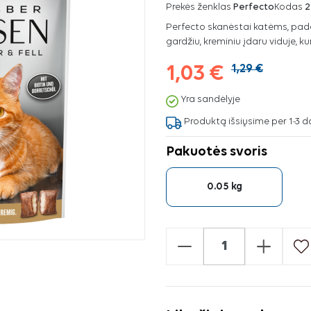
Prekės ženklas
Perfecto
Kodas
2
Perfecto skanėstai katėms, padeda
gardžiu, kreminiu įdaru viduje, k
1,03 €
1,29 €
Yra sandėlyje
Produktą išsiųsime per 1-3 d
Pakuotės svoris
0.05 kg
-
+