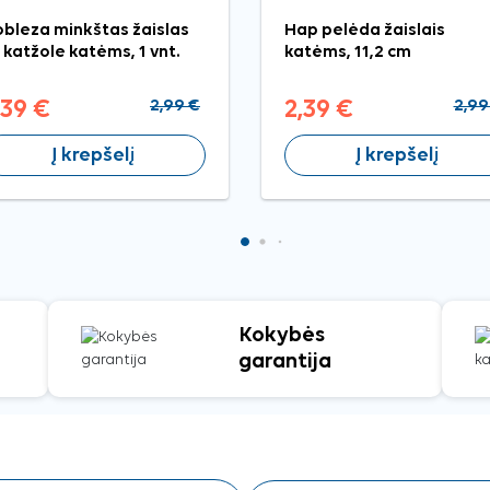
bleza minkštas žaislas
Hap pelėda žaislais
 katžole katėms, 1 vnt.
katėms, 11,2 cm
,39 €
2,99 €
2,39 €
2,99
Į krepšelį
Į krepšelį
Kokybės
garantija