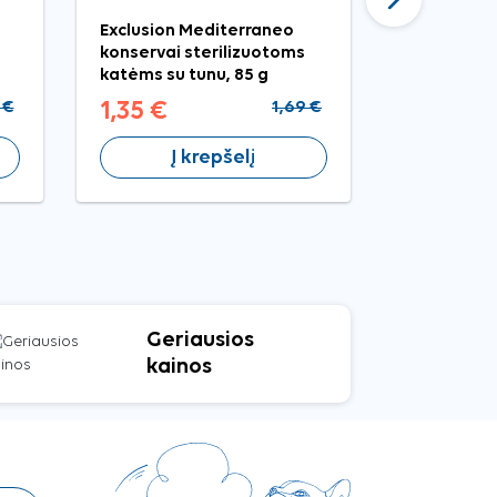
Exclusion Mediterraneo
Brit Premi
konservai sterilizuotoms
Peas kons
katėms su tunu, 85 g
pašaras ka
 €
1,35 €
1,69 €
0,79 €
Į krepšelį
Į 
Geriausios
kainos