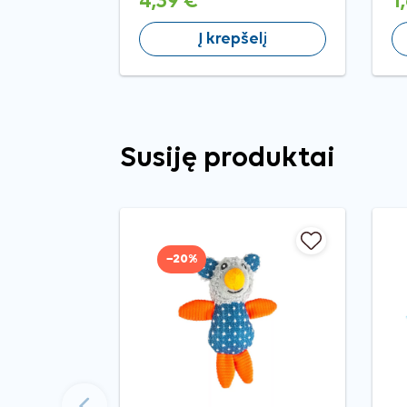
4,39 €
1
Į krepšelį
Susiję produktai
−20%
Ankstesnis