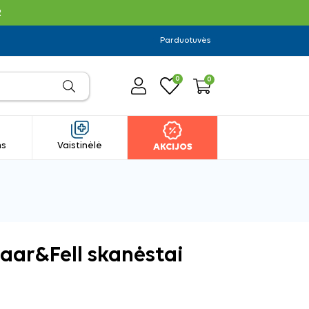
R
Parduotuvės
0
0
ms
Vaistinėlė
AKCIJOS
aar&Fell skanėstai