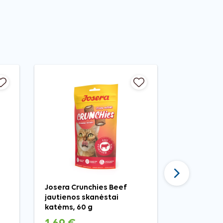
Tęsti
Josera Crunchies Beef
Josera Cru
jautienos skanėstai
skanėstai 
katėms, 60 g
60 g