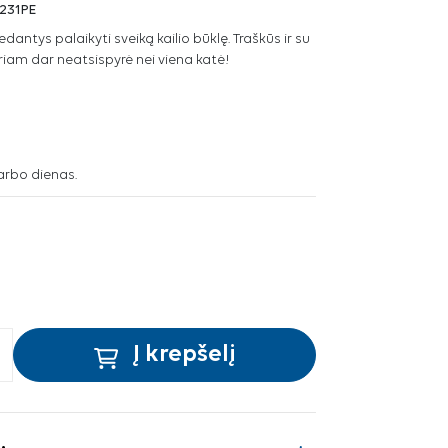
231PE
ntys palaikyti sveiką kailio būklę. Traškūs ir su
uriam dar neatsispyrė nei viena katė!
arbo dienas.
Į krepšelį