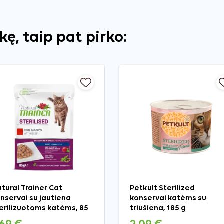
ekę, taip pat pirko:
tural Trainer Cat
Petkult Sterilized
nservai su jautiena
konservai katėms su
erilizuotoms katėms, 85
triušiena, 185 g