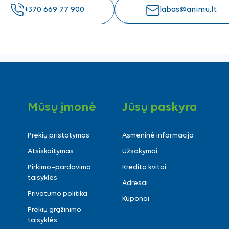
+370 669 77 900
labas@animu.lt
Mūsų įmonė
Jūsų paskyra
Prekių pristatymas
Asmeninė informacija
Atsiskaitymas
Užsakymai
Pirkimo–pardavimo
Kredito kvitai
taisyklės
Adresai
Privatumo politika
Kuponai
Prekių grąžinimo
taisyklės