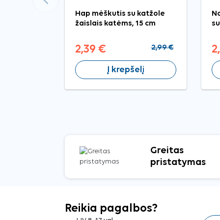
Hap mėškutis su katžole
No
žaislais katėms, 15 cm
su
2,39 €
2,99 €
2
Į krepšelį
Greitas
pristatymas
Reikia pagalbos?