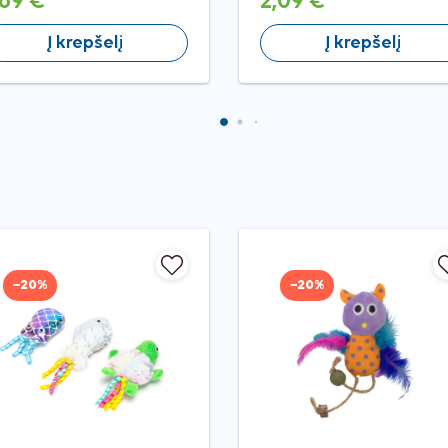
,69 €
2,09 €
Į krepšelį
Į krepšelį
−20%
−20%