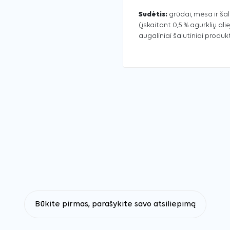
Sudėtis:
grūdai, mėsa ir šalu
(įskaitant 0,5 % agurklių ali
augaliniai šalutiniai produkt
Būkite pirmas, parašykite savo atsiliepimą