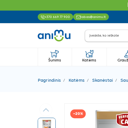
+370 669 77 900
labas@animu.lt
Šunims
Katėms
Grauž
Pagrindinis
Katėms
Skanėstai
Sau
Ankstesnis
−20%