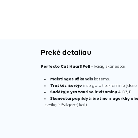
Prekė detaliau
Perfecto Cat Haar&Fell
– kačių skanėstai.
Maistingas užkandis
katėms.
Traškūs išorėje
ir su gardžiu, kreminiu įdaru 
Sudėtyje yra taurino ir vitaminų
A, D3, E.
Skanėstai papildyti biotinu ir agurklių ali
sveiką ir žvilgantį kailį.