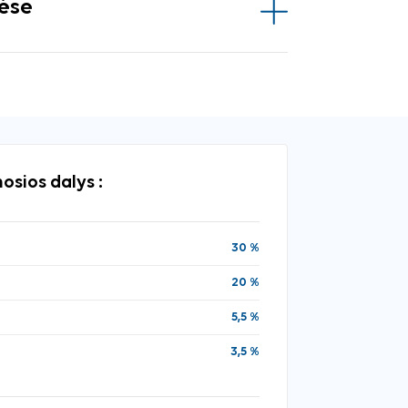
vėse
osios dalys :
30 %
20 %
5,5 %
3,5 %