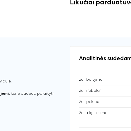
Likučiai parduotu
Analitinės sudedam
žali baltymai
viduje.
žali riebalai
ejumi,
kurie padeda palaikyti
žali pelenai
žalia ląsteliena