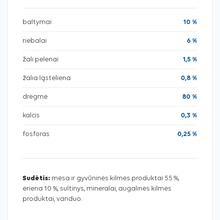
baltymai
10 %
riebalai
6 %
žali pelenai
1,5 %
žalia ląsteliena
0,8 %
drėgmė
80 %
kalcis
0,3 %
fosforas
0,25 %
Sudėtis:
mėsa ir gyvūninės kilmės produktai 55 %,
ėriena 10 %, sultinys, mineralai, augalinės kilmės
produktai, vanduo.