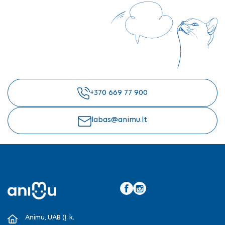
+370 669 77 900
labas@animu.lt
Facebook
Instagram
Animu, UAB (Į. k.