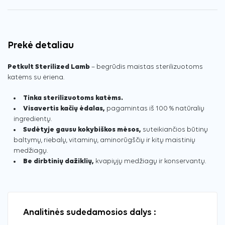
Prekė detaliau
Petkult Sterilized Lamb
– begrūdis maistas sterilizuotoms
katėms su ėriena.
Tinka sterilizuotoms katėms.
Visavertis kačių ėdalas,
pagamintas iš 100 % natūralių
ingredientų.
Sudėtyje gausu kokybiškos mėsos,
suteikiančios būtinų
baltymų, riebalų, vitaminų, aminorūgščių ir kitų maistinių
medžiagų.
Be dirbtinių dažiklių,
kvapiųjų medžiagų ir konservantų.
Analitinės sudedamosios dalys :