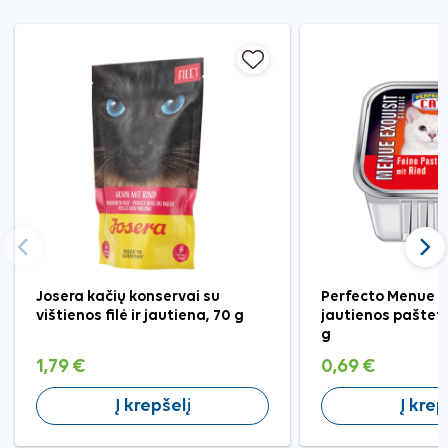
Ankstesnis
Tęst
Josera kačių konservai su
Perfecto Menue E
vištienos filė ir jautiena, 70 g
jautienos paštet
g
1,79 €
0,69 €
Į krepšelį
Į krep