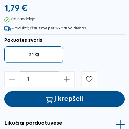
1,79 €
Yra sandėlyje
Produktą išsiųsime per 1-3 darbo dienas.
Pakuotės svoris
0.1 kg
-
+
Į krepšelį
Likučiai parduotuvėse