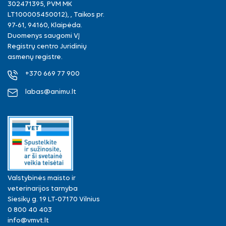
302471395, PVM MK
LT100005450012), , Taikos pr.
97-61, 94160, Klaipėda.
Duomenys saugomi VĮ
Registrų centro Juridinių
asmenų registre.
+370 669 77 900
labas@animu.lt
Valstybinės maisto ir
veterinarijos tarnyba
Siesikų g. 19 LT-07170 Vilnius
0 800 40 403
info@vmvt.lt