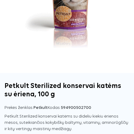
Petkult Sterilized konservai katėms
su ėriena, 100 g
Prekės ženklas
Petkult
Kodas
594900502700
Petkult Sterilized konservai katėms su dideliu kiekiu ėrienos
mėsos, suteikiančios kokybiškų baltymų, vitaminų, aminorūgščių
ir kitų vertingų maistinių medžiagų.