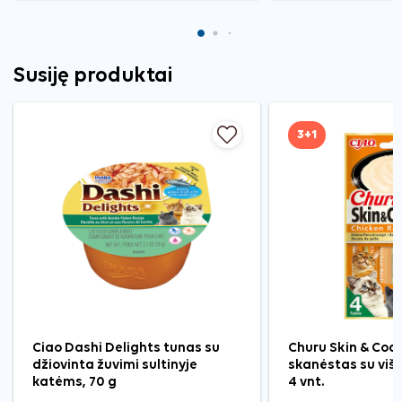
Susiję produktai
3+1
Ciao Dashi Delights tunas su
Churu Skin & Coa
džiovinta žuvimi sultinyje
skanėstas su viš
katėms, 70 g
4 vnt.