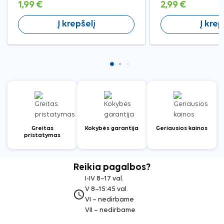
1,99 €
2,99 €
Į krepšelį
Į krep
Greitas
Kokybės garantija
Geriausios kainos
pristatymas
Reikia pagalbos?
I-IV 8–17 val.
V 8–15:45 val.
access_time
VI – nedirbame
VII – nedirbame