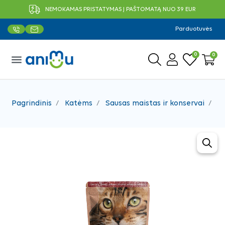
NEMOKAMAS PRISTATYMAS Į PAŠTOMATĄ NUO 39 EUR
Parduotuvės
0
0
menu
Pagrindinis
Katėms
Sausas maistas ir konservai
Ko