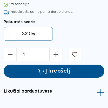
Yra sandėlyje
Produktą išsiųsime per 1-3 darbo dienas.
Pakuotės svoris
0.012 kg
-
+
Į krepšelį
Likučiai parduotuvėse