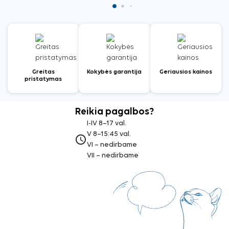
Greitas
Kokybės garantija
Geriausios kainos
pristatymas
Reikia pagalbos?
I-IV 8–17 val.
V 8–15:45 val.
access_time
VI – nedirbame
VII – nedirbame