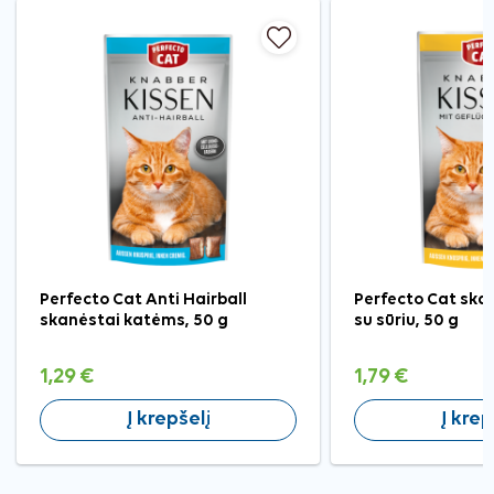
Perfecto Cat Anti Hairball
Perfecto Cat ska
skanėstai katėms, 50 g
su sūriu, 50 g
1,29 €
1,79 €
Į krepšelį
Į krep