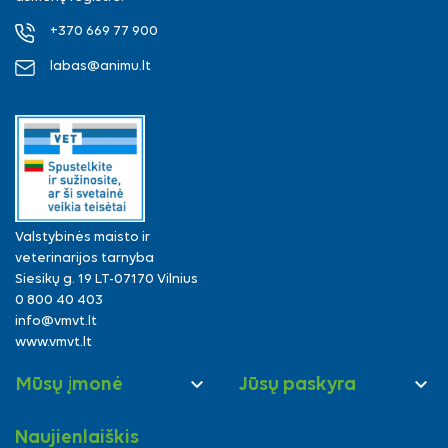
+370 669 77 900
labas@animu.lt
Valstybinės maisto ir
veterinarijos tarnyba
Siesikų g. 19 LT-07170 Vilnius
0 800 40 403
info@vmvt.lt
www.vmvt.lt


Mūsų įmonė
Jūsų paskyra
Naujienlaiškis