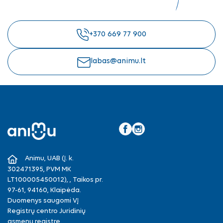
+370 669 77 900
labas@animu.lt
Facebook
Instagram
Animu, UAB (Į. k.
302471395, PVM MK
LT100005450012), , Taikos pr.
97-61, 94160, Klaipėda.
Duomenys saugomi VĮ
Registrų centro Juridinių
asmenų registre.