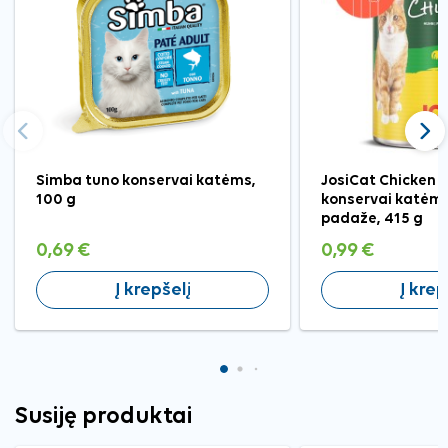
Ankstesnis
Tęst
Simba tuno konservai katėms,
JosiCat Chicken 
100 g
konservai katėms
padaže, 415 g
0,69 €
0,99 €
Į krepšelį
Į krep
Susiję produktai