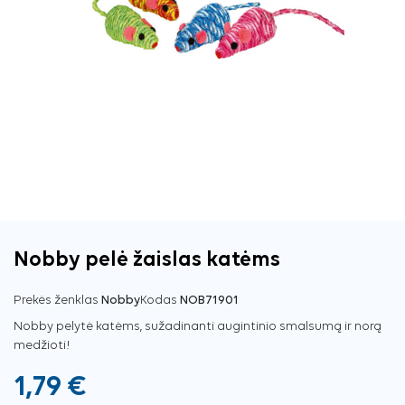
Nobby pelė žaislas katėms
Prekės ženklas
Nobby
Kodas
NOB71901
Nobby pelytė katėms, sužadinanti augintinio smalsumą ir norą
medžioti!
1,79 €