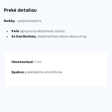
Prekė detaliau
Nobby
– pelytė katėms.
Pelė
apvyniota elastiniais siūlais.
Su barškučiais,
skatinančiais katės aktyvumą!
Išmatavimai:
7 cm
Spalva:
parenkama atsitiktinai.