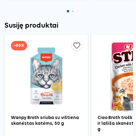
Susiję produktai
−30%
Wanpy Broth sriuba su vištiena
Ciao Broth troški
skanėstas katėms, 50 g
ir lašiša skanėst
g