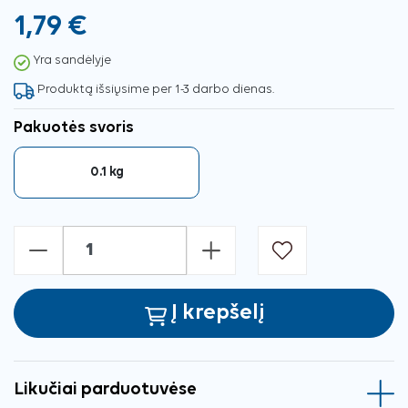
1,79 €
Yra sandėlyje
Produktą išsiųsime per 1-3 darbo dienas.
Pakuotės svoris
0.1 kg
-
+
Į krepšelį
Likučiai parduotuvėse