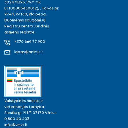
302471395, PVM MK
LT100005450012), , Taikos pr.
97-61, 94160, Klaipėda.
Duomenys saugomi VĮ
Registrų centro Juridinių
asmenų registre.
+370 669 77 900
labas@animu.lt
Valstybinės maisto ir
veterinarijos tarnyba
Siesikų g. 19 LT-07170 Vilnius
0 800 40 403
info@vmvt.lt