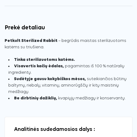
Prekė detaliau
Petkult Sterilized Rabbit
– begrūdis maistas sterilizuotoms
katėms su triušiena.
Tinka sterilizuotoms katėms.
Visavertis kačių ėdalas,
pagamintas iš 100 % natūralių
ingredientų.
Sudėtyje gausu kokybiškos mėsos,
suteikiančios būtinų
baltymų, riebalų, vitaminų, aminorūgščių ir kitų maistinių
medžiagų.
Be dirbtinių dažiklių,
kvapiųjų medžiagų ir konservantų.
Analitinės sudedamosios dalys :