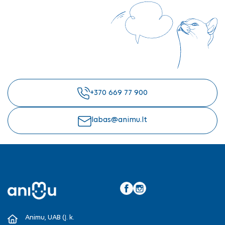
+370 669 77 900
labas@animu.lt
Facebook
Instagram
Animu, UAB (Į. k.