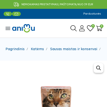
NEMOKAMAS PRISTATYMAS Į PAŠTOMATĄ NUO 39 EUR
Parduotuvės
0
0
menu
Pagrindinis
Katėms
Sausas maistas ir konservai
Ko