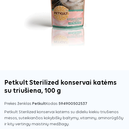
Petkult Sterilized konservai katėms
su triušiena, 100 g
Prekės ženklas
Petkult
Kodas
594900502537
Petkult Sterilized konservai katėms su dideliu kiekiu triušienos
mėsos, suteikiančios kokybiškų baltymų, vitaminų, aminorūgščių
ir kitų vertingų maistinių medžiagų.