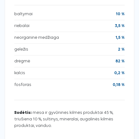
baltymai
10 %
riebalai
3,5 %
neorganinė medžiaga
1,5 %
geležis
2 %
drėgmė
82 %
kalcis
0,2 %
fosforas
0,18 %
Sudėtis:
mėsa ir gyvūninės kilmės produktai 45 %,
triušiena 10 %, sultinys, mineralai, augalinės kilmės
produktai, vanduo.