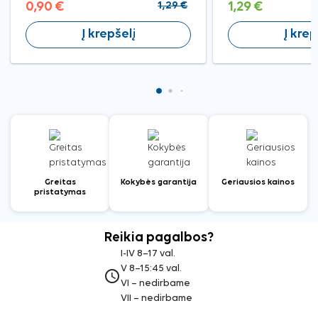
0,90 €
1,29 €
1,29 €
Į krepšelį
Į krep
Greitas
Kokybės garantija
Geriausios kainos
pristatymas
Reikia pagalbos?
I-IV 8–17 val.
V 8–15:45 val.
access_time
VI – nedirbame
VII – nedirbame