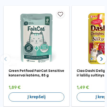
Ankstesnis
Tęst
Green Petfood FairCat Sensitive
Ciao Dashi Deligh
konservai katėms, 85 g
ir lašišų sultinys
1,89 €
1,49 €
Į krepšelį
Į krep