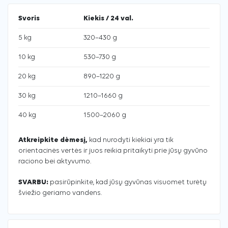
Svoris
Kiekis / 24 val.
5 kg
320–430 g
10 kg
530–730 g
20 kg
890–1220 g
30 kg
1210–1660 g
40 kg
1500–2060 g
Atkreipkite dėmesį,
kad nurodyti kiekiai yra tik
orientacinės vertės ir juos reikia pritaikyti prie jūsų gyvūno
raciono bei aktyvumo.
SVARBU:
pasirūpinkite, kad jūsų gyvūnas visuomet turėtų
šviežio geriamo vandens.