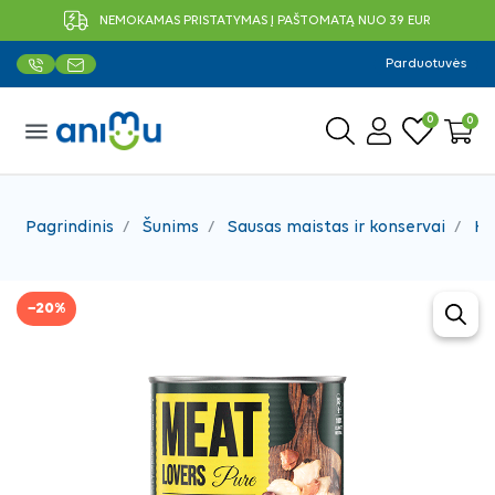
NEMOKAMAS PRISTATYMAS Į PAŠTOMATĄ NUO 39 EUR
Parduotuvės
0
0
menu
Pagrindinis
Šunims
Sausas maistas ir konservai
Ko
−20%