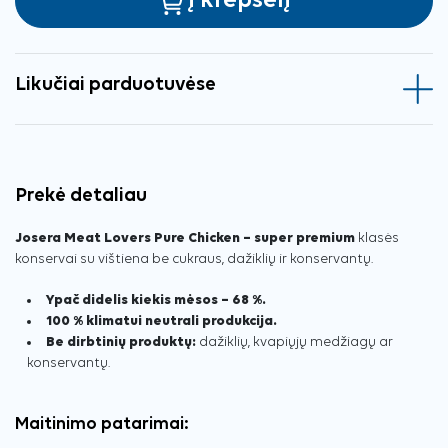
Į krepšelį
Likučiai parduotuvėse
Prekė detaliau
Josera Meat Lovers Pure Chicken – super premium
klasės
konservai su vištiena be cukraus, dažiklių ir konservantų.
Ypač didelis kiekis mėsos – 68 %.
100 % klimatui neutrali produkcija.
Be dirbtinių produktų:
dažiklių, kvapiųjų medžiagų ar
konservantų.
Maitinimo patarimai: