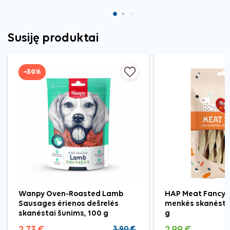
Susiję produktai
−30%
Wanpy Oven-Roasted Lamb
HAP Meat Fancy a
Sausages ėrienos dešrelės
menkės skanėsta
skanėstai šunims, 100 g
g
2,73 €
3,90 €
2,99 €