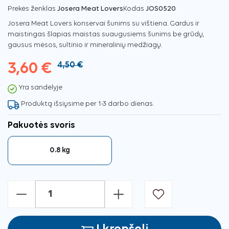
Prekės ženklas
Josera Meat Lovers
Kodas
JOS0520
Josera Meat Lovers konservai šunims su vištiena. Gardus ir
maistingas šlapias maistas suaugusiems šunims be grūdų,
gausus mėsos, sultinio ir mineralinių medžiagų.
3,60 €
4,50 €
Yra sandėlyje
Produktą išsiųsime per 1-3 darbo dienas.
Pakuotės svoris
0.8 kg
-
+