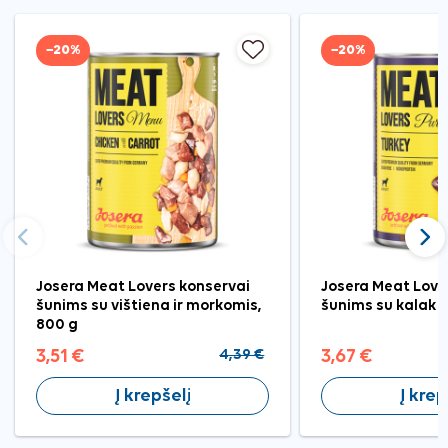
−20%
−20%
Ankstesnis
Tęst
Josera Meat Lovers konservai
Josera Meat Love
šunims su vištiena ir morkomis,
šunims su kalaku
800 g
3,51 €
4,39 €
3,67 €
Į krepšelį
Į krep