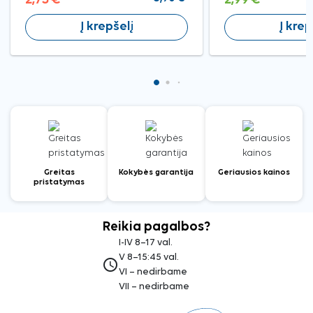
Į krepšelį
Į krep
Greitas
Kokybės garantija
Geriausios kainos
pristatymas
Reikia pagalbos?
I-IV 8–17 val.
V 8–15:45 val.
access_time
VI – nedirbame
VII – nedirbame