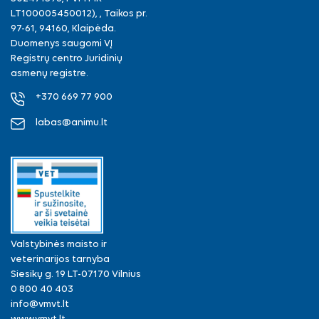
LT100005450012), , Taikos pr.
97-61, 94160, Klaipėda.
Duomenys saugomi VĮ
Registrų centro Juridinių
asmenų registre.
+370 669 77 900
labas@animu.lt
Valstybinės maisto ir
veterinarijos tarnyba
Siesikų g. 19 LT-07170 Vilnius
0 800 40 403
info@vmvt.lt