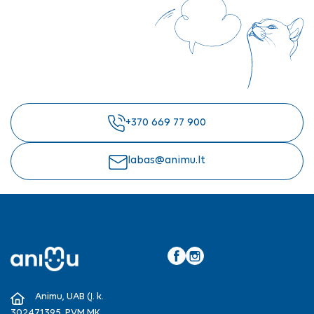
+370 669 77 900
labas@animu.lt
Facebook
Instagram
Animu, UAB (Į. k.
302471395, PVM MK