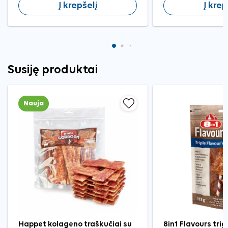
Į krepšelį
Į krep
Susiję produktai
Nauja
Happet kolageno traškučiai su
8in1 Flavours tri