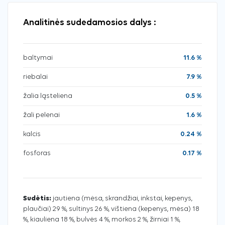
Analitinės sudedamosios dalys :
baltymai
11.6 %
riebalai
7.9 %
žalia ląsteliena
0.5 %
žali pelenai
1.6 %
kalcis
0.24 %
fosforas
0.17 %
Sudėtis:
jautiena (mėsa, skrandžiai, inkstai, kepenys,
plaučiai) 29 %, sultinys 26 %, vištiena (kepenys, mėsa) 18
%, kiauliena 18 %, bulvės 4 %, morkos 2 %, žirniai 1 %,