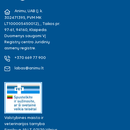
Facebook
Instagram
Animu, UAB (Į. k.
302471395, PVM MK
LT100005450012), , Taikos pr.
97-61, 94160, Klaipėda.
Duomenys saugomi VĮ
Registrų centro Juridinių
asmenų registre.
+370 669 77 900
labas@animu.lt
Valstybinės maisto ir
veterinarijos tarnyba