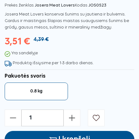
Prekės ženklas
Josera Meat Lovers
Kodas
JOS0523
Josera Meat Lovers konservai šunims su jautiena ir bulvėmis.
Gardus ir maistingas šlapias maistas suaugusiems šunims be
grūdų, gausus mėsos, sultinio ir mineralinių medžiagų.
3,51 €
4,39 €
Yra sandėlyje
Produktą išsiųsime per 1-3 darbo dienas.
Pakuotės svoris
0.8 kg
-
+