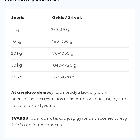
Svoris
Kiekis / 24 val.
5 kg
270–370 g
10 kg
460–630 g
20 kg
770–1050 g
30 kg
1040–1420 g
40 kg
1290–1770 g
Atkreipkite dėmesį,
kad nurodyti kiekiai yra tik
orientacinės vertės ir juos reikia pritaikyti prie jūsų gyvūno
raciono bei aktyvumo.
SVARBU:
pasirūpinkite, kad jūsų gyvūnas visuomet turėtų
šviežio geriamo vandens.