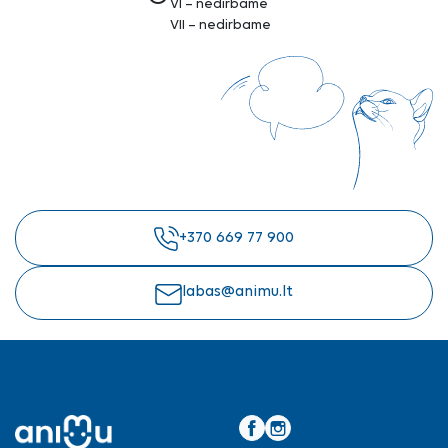
VI – nedirbame
VII – nedirbame
+370 669 77 900
labas@animu.lt