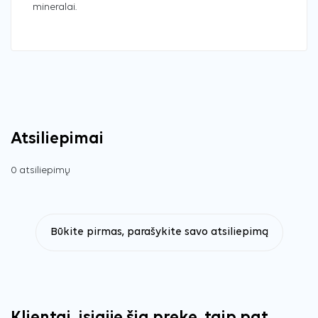
mineralai.
Atsiliepimai
0 atsiliepimų
Būkite pirmas, parašykite savo atsiliepimą
Klientai, įsigiję šią prekę, taip pat