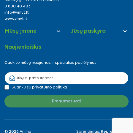
Siesikų g. 19 LT-07170 Vilnius
0 800 40 403
info@vmvt.lt
www.vmvt.lt


Mūsų įmonė
Jūsų paskyra
Naujienlaiškis
Gaukite mūsų naujienas ir specialius pasiūlymus
Sutinku su
privatumo politika
© 2026 Animu
Sprendimas:
Reprezentuok