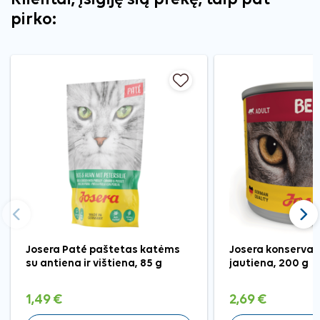
pirko:
Ankstesnis
Tęst
Josera Paté paštetas katėms
Josera konservai
su antiena ir vištiena, 85 g
jautiena, 200 g
1,49 €
2,69 €