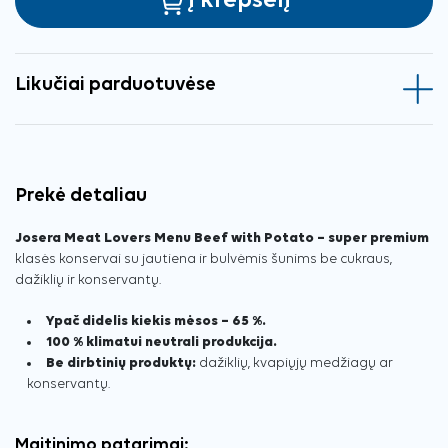
Į krepšelį
Likučiai parduotuvėse
Prekė detaliau
Josera Meat Lovers Menu Beef with Potato – super premium
klasės konservai su jautiena ir bulvėmis šunims be cukraus,
dažiklių ir konservantų.
Ypač didelis kiekis mėsos – 65 %.
100 % klimatui neutrali produkcija.
Be dirbtinių produktų:
dažiklių, kvapiųjų medžiagų ar
konservantų.
Maitinimo patarimai: