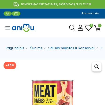
NEMOKAMAS PRISTATYMAS Į PAŠTOMATĄ NUO 39 EUR
Parduotuvės
0
0
menu
Pagrindinis
Šunims
Sausas maistas ir konservai
Ko
−20%