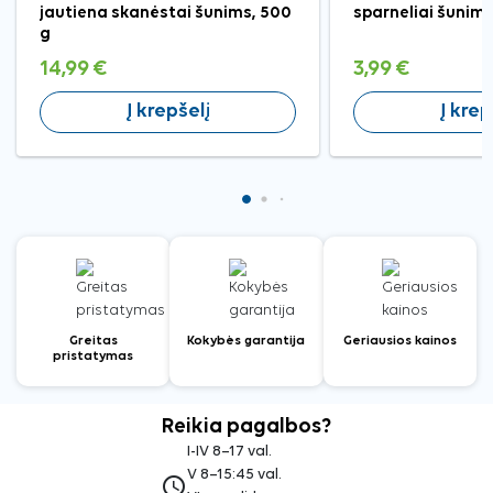
jautiena skanėstai šunims, 500
sparneliai šunims
g
14,99 €
3,99 €
Į krepšelį
Į krep
Greitas
Kokybės garantija
Geriausios kainos
pristatymas
Reikia pagalbos?
I-IV 8–17 val.
V 8–15:45 val.
access_time