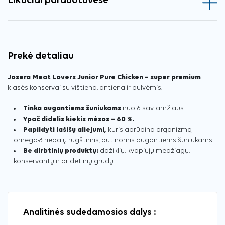
Likučiai parduotuvėse
Prekė detaliau
Josera Meat Lovers Junior Pure Chicken – super premium
klasės konservai su vištiena, antiena ir bulvėmis.
Tinka augantiems šuniukams
nuo 6 sav. amžiaus.
Ypač didelis kiekis mėsos – 60 %.
Papildyti lašišų aliejumi,
kuris aprūpina organizmą
omega-3 riebalų rūgštimis, būtinomis augantiems šuniukams.
Be dirbtinių produktų:
dažiklių, kvapiųjų medžiagų,
konservantų ir pridėtinių grūdų.
Analitinės sudedamosios dalys :