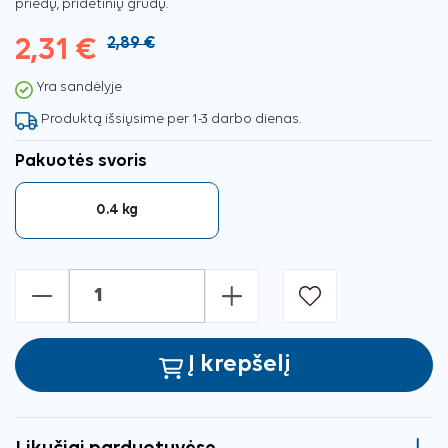
priedų, pridėtinių grūdų.
2,31 €
2,89 €
Yra sandėlyje
Produktą išsiųsime per 1-3 darbo dienas.
Pakuotės svoris
0.4 kg
-
+
Į krepšelį