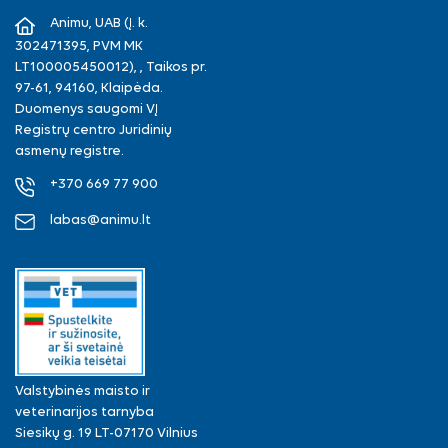
Animu, UAB (Į. k.
302471395, PVM MK
LT100005450012), , Taikos pr.
97-61, 94160, Klaipėda.
Duomenys saugomi VĮ
Registrų centro Juridinių
asmenų registre.
+370 669 77 900
labas@animu.lt
Valstybinės maisto ir
veterinarijos tarnyba
Siesikų g. 19 LT-07170 Vilnius