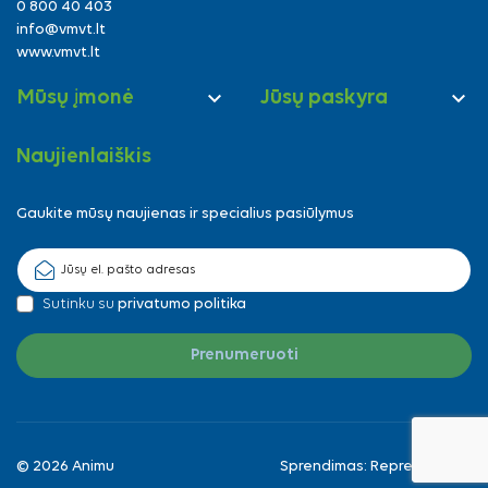
0 800 40 403
info@vmvt.lt
www.vmvt.lt


Mūsų įmonė
Jūsų paskyra
Naujienlaiškis
Gaukite mūsų naujienas ir specialius pasiūlymus
Sutinku su
privatumo politika
© 2026 Animu
Sprendimas:
Reprezentuok