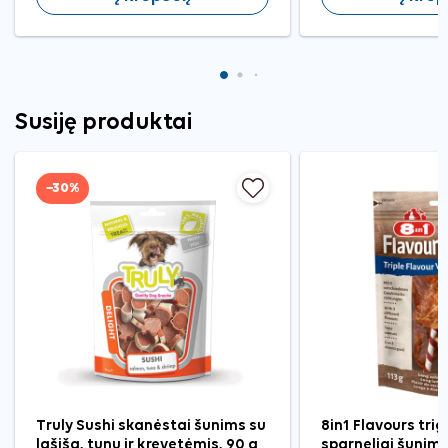
Susiję produktai
−30%
Truly Sushi skanėstai šunims su
8in1 Flavours tri
lašiša, tunu ir krevetėmis, 90 g
sparneliai šunims