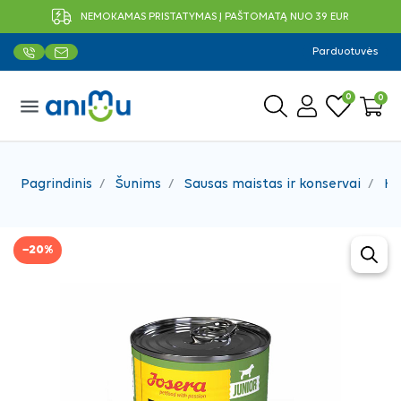
NEMOKAMAS PRISTATYMAS Į PAŠTOMATĄ NUO 39 EUR
Parduotuvės
0
0
menu
Pagrindinis
Šunims
Sausas maistas ir konservai
Ko
−20%