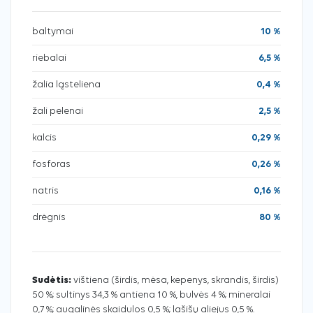
baltymai
10 %
riebalai
6,5 %
žalia ląsteliena
0,4 %
žali pelenai
2,5 %
kalcis
0,29 %
fosforas
0,26 %
natris
0,16 %
drėgnis
80 %
Sudėtis:
vištiena (širdis, mėsa, kepenys, skrandis, širdis)
50 %; sultinys 34,3 % antiena 10 %, bulvės 4 %; mineralai
0,7 %; augalinės skaidulos 0,5 %; lašišų aliejus 0,5 %.