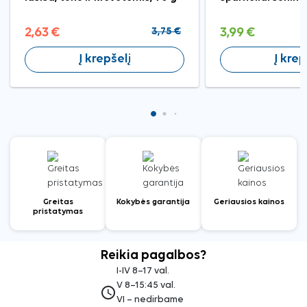
2,63 €
3,75 €
3,99 €
Į krepšelį
Į krep
Greitas
Kokybės garantija
Geriausios kainos
pristatymas
Reikia pagalbos?
I-IV 8–17 val.
V 8–15:45 val.
access_time
VI – nedirbame