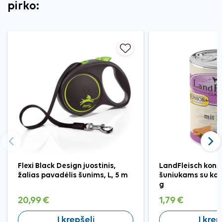
pirko:
Ankstesnis
Tęst
Flexi Black Design juostinis,
LandFleisch kons
žalias pavadėlis šunims, L, 5 m
šuniukams su kal
g
20,99 €
1,79 €
Į krepšelį
Į krep