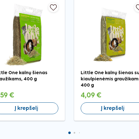
ttle One kalnų šienas
Little One kalnų šienas s
aužikams, 400 g
kiaulpienėmis graužikam
400 g
,59 €
4,09 €
Į krepšelį
Į krepšelį