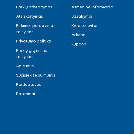
Prekių pristatymas
Asmeninė informacija
Atsiskaitymas
Užsakymai
Pirkimo–pardavimo
Kredito kvitai
taisyklės
Adresai
Privatumo politika
Kuponai
Prekių grąžinimo
taisyklės
Apie mus
Susisiekite su mumis
Parduotuvės
Patarimai