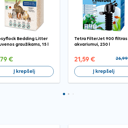
syflock Bedding Litter
Tetra FilterJet 900 filtras
uvenos graužikams, 15 l
akvariumui, 230 l
,79 €
21,59 €
26,99
Į krepšelį
Į krepšelį