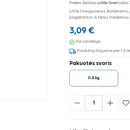
Prekės ženklas
Little One
Kodas
Little One pjuvenos žiurkėnams, j
pagamintos iš tikros medienos, 
3,09 €
Yra sandėlyje
Produktą išsiųsime per 1-3 d
Pakuotės svoris
0.8 kg
-
+