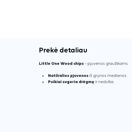
Prekė detaliau
Little One Wood chips
– pjuvenos graužikams.
Natūralios pjuvenos
iš grynos medienos.
Puikiai sugeria drėgmę
ir nedulka.