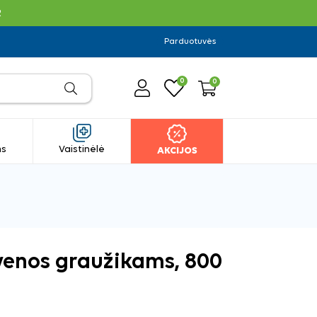
R
Parduotuvės
0
0
ms
Vaistinėlė
AKCIJOS
uvenos graužikams, 800