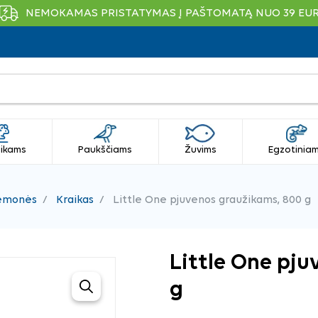
NEMOKAMAS PRISTATYMAS Į PAŠTOMATĄ NUO 39 EU
ikams
Paukščiams
Žuvims
Egzotinia
iemonės
Kraikas
Little One pjuvenos graužikams, 800 g
Little One pj
g