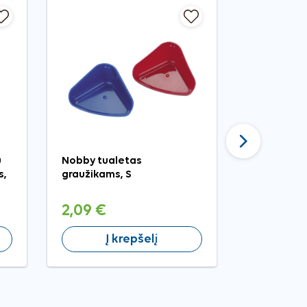
Tęsti
u
Nobby tualetas
Nobby tua
s,
graužikams, S
graužikams
2,09 €
8,99 €
Į krepšelį
Į 