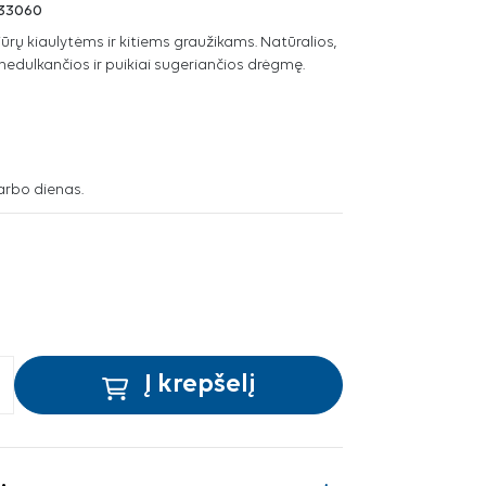
33060
ūrų kiaulytėms ir kitiems graužikams. Natūralios,
nedulkančios ir puikiai sugeriančios drėgmę.
arbo dienas.
Į krepšelį