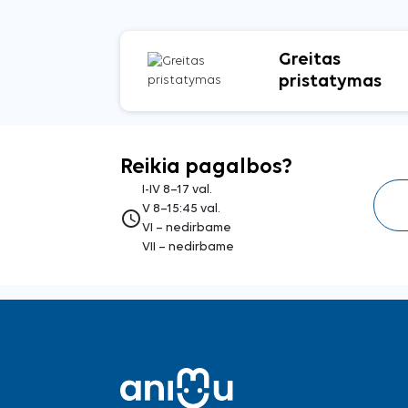
Greitas
pristatymas
Reikia pagalbos?
I-IV 8–17 val.
V 8–15:45 val.
access_time
VI – nedirbame
VII – nedirbame