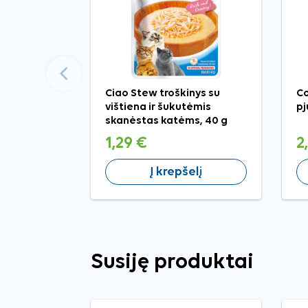
Ankstesnis
Ciao Stew troškinys su
Co
vištiena ir šukutėmis
pj
skanėstas katėms, 40 g
1,29 €
2
Į krepšelį
Susiję produktai