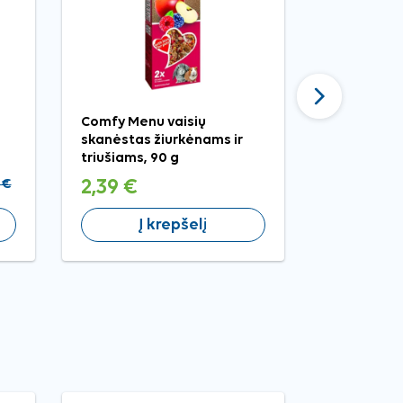
Tęsti
Comfy Menu vaisių
Comfy med
skanėstas žiurkėnams ir
graužikams,
triušiams, 90 g
 €
2,39 €
4,99 €
Į krepšelį
Į 