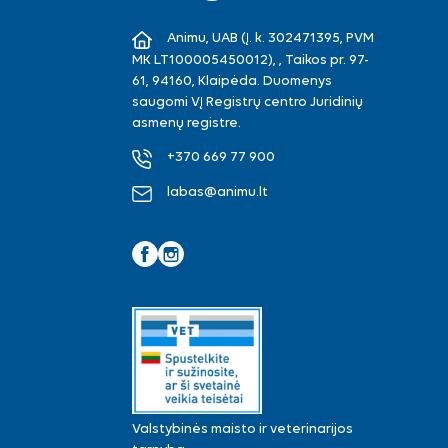
Animu, UAB (Į. k. 302471395, PVM
MK LT100005450012), , Taikos pr. 97-
61, 94160, Klaipėda. Duomenys
saugomi VĮ Registrų centro Juridinių
asmenų registre.
+370 669 77 900
labas@animu.lt
Facebook
Instagram
Valstybinės maisto ir veterinarijos