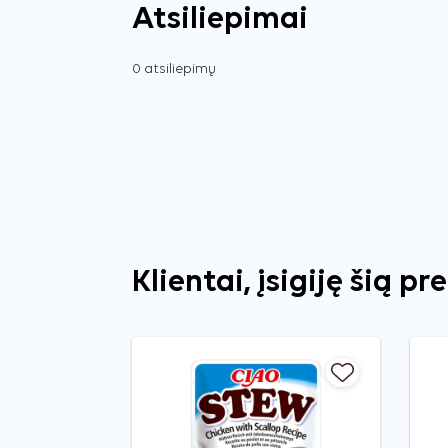
Atsiliepimai
0 atsiliepimų
Klientai, įsigiję šią pr