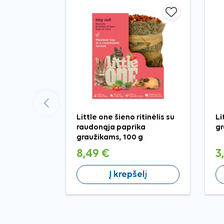
Ankstesnis
Little one šieno ritinėlis su
Li
raudonąja paprika
gr
graužikams, 100 g
8,49 €
3
Į krepšelį