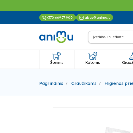
+370 669 77 900
labas@animu.lt
Šunims
Katėms
Grauž
Pagrindinis
Graužikams
Higienos pr