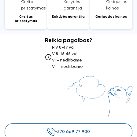
Greitas
Kokybės garantija
Geriausios kainos
pristatymas
Reikia pagalbos?
I-IV 8–17 val.
V 8–15:45 val.
access_time
VI – nedirbame
VII – nedirbame
+370 669 77 900