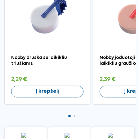
Nobby druska su laikikliu
Nobby joduotoji 
triušiams
laikikliu graužik
2,29 €
2,39 €
Į krepšelį
Į krep