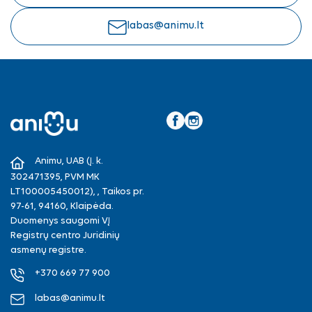
labas@animu.lt
Facebook
Instagram
Animu, UAB (Į. k.
302471395, PVM MK
LT100005450012), , Taikos pr.
97-61, 94160, Klaipėda.
Duomenys saugomi VĮ
Registrų centro Juridinių
asmenų registre.
+370 669 77 900
labas@animu.lt