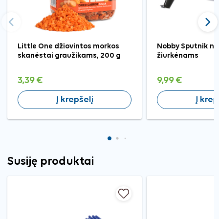
Ankstesnis
Tęst
Little One džiovintos morkos
Nobby Sputnik na
skanėstai graužikams, 200 g
žiurkėnams
3,39 €
9,99 €
Į krepšelį
Į krep
Susiję produktai