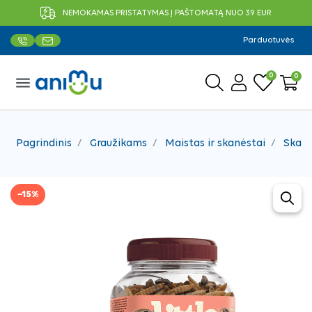
NEMOKAMAS PRISTATYMAS Į PAŠTOMATĄ NUO 39 EUR
Parduotuvės
0
0
menu
Pagrindinis
Graužikams
Maistas ir skanėstai
Skanė
−15%