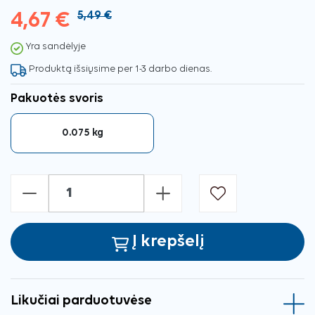
4,67 €
5,49 €
Yra sandėlyje
Produktą išsiųsime per 1-3 darbo dienas.
Pakuotės svoris
0.075 kg
-
+
Į krepšelį
Likučiai parduotuvėse