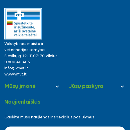
Valstybinės maisto ir
veterinarijos tarnyba
Siesikų g. 19 LT-07170 Vilnius
0 800 40 403
info@vmvt.lt
www.vmvt.lt


Mūsų įmonė
Jūsų paskyra
Naujienlaiškis
Gaukite mūsų naujienas ir specialius pasiūlymus