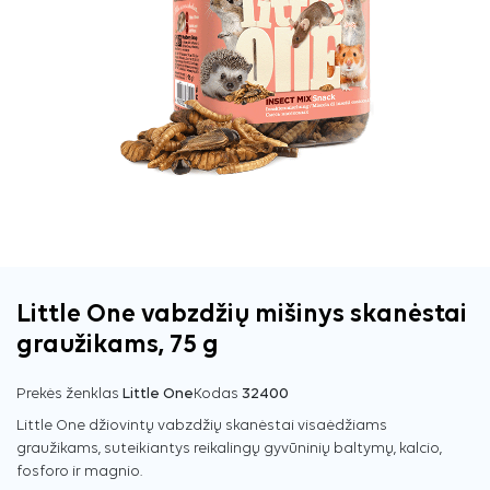
Little One vabzdžių mišinys skanėstai
graužikams, 75 g
Prekės ženklas
Little One
Kodas
32400
Little One džiovintų vabzdžių skanėstai visaėdžiams
graužikams, suteikiantys reikalingų gyvūninių baltymų, kalcio,
fosforo ir magnio.