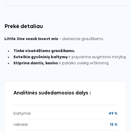
Prekė detaliau
Little One snack Insect mix
– skanėstai graužikams.
Tinka visaėdžiams graužikams.
Suteikia gyvūninių baltymų
ir paįvairina augintinio mitybą.
Stiprina dantis, kaulus
ir palaiko sveiką virškinimą.
Analitinės sudedamosios dalys :
baltymai
49 %
riebalai
15 %