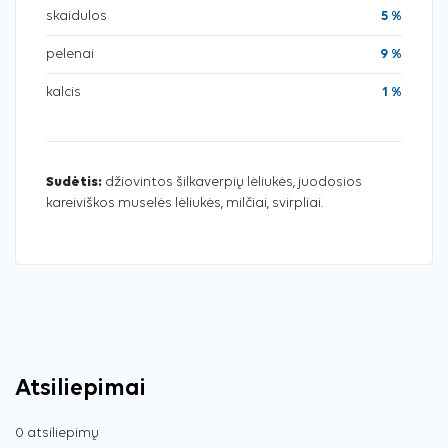
skaidulos
5 %
pelenai
9 %
kalcis
1 %
Sudėtis:
džiovintos šilkaverpių lėliukės, juodosios
kareiviškos muselės lėliukės, milčiai, svirpliai.
Atsiliepimai
0 atsiliepimų