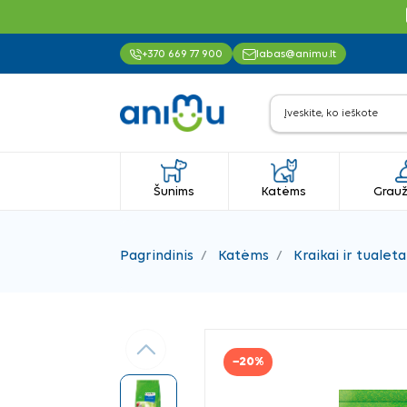
+370 669 77 900
labas@animu.lt
Šunims
Katėms
Grauž
Pagrindinis
Katėms
Kraikai ir tualeta
Ankstesnis
−20%