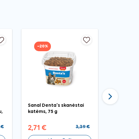
−20%
−20%
Tęsti
Sanal Denta's skanėstai
Nobby pelė
u,
katėms, 75 g
 €
2,71 €
3,39 €
1,43 €