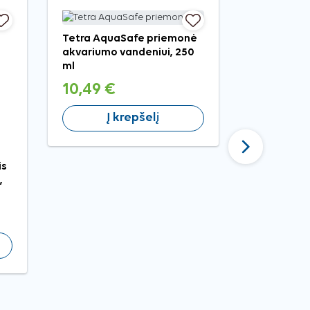
Tetra AquaSafe priemonė
akvariumo vandeniui, 250
ml
10,49 €
Į krepšelį
Tęsti
is
Little One
,
graužikams
4,09 €
Į 