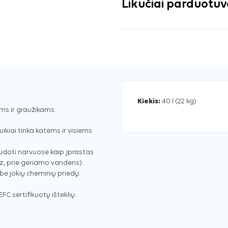
Likučiai parduotu
Kiekis:
40 l (22 kg)
ms ir graužikams.
puikiai tinka katėms ir visiems
udoti narvuose kaip įprastas
., prie geriamo vandens).
be jokių cheminių priedų.
C sertifikuotų išteklių.