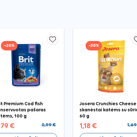
−20%
−30%
it Premium Cod fish
Josera Crunchies Cheese
nservuotas pašaras
skanėstai katėms su sūri
tėms, 100 g
60 g
,79 €
0,99 €
1,18 €
1,69