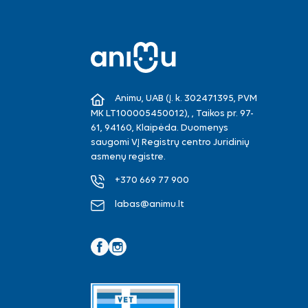
Animu, UAB (Į. k. 302471395, PVM
MK LT100005450012), , Taikos pr. 97-
61, 94160, Klaipėda. Duomenys
saugomi VĮ Registrų centro Juridinių
asmenų registre.
+370 669 77 900
labas@animu.lt
Facebook
Instagram