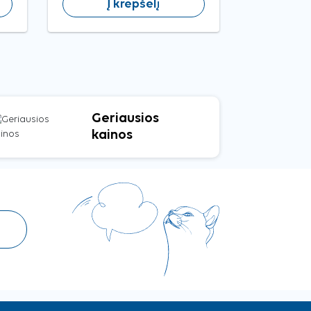
Į krepšelį
Į 
Geriausios
kainos