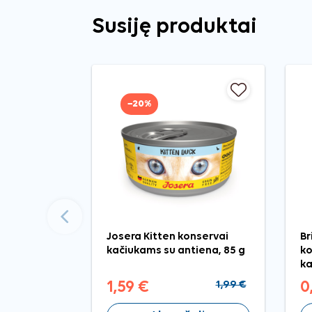
Susiję produktai
−20%
Ankstesnis
Josera Kitten konservai
Br
kačiukams su antiena, 85 g
ko
ka
1,59 €
1,99 €
0