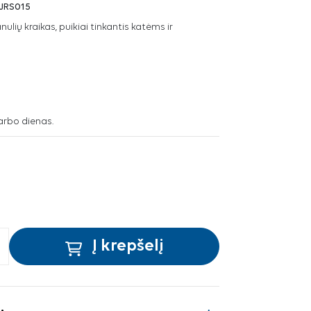
JRS015
ulių kraikas, puikiai tinkantis katėms ir
arbo dienas.
Į krepšelį