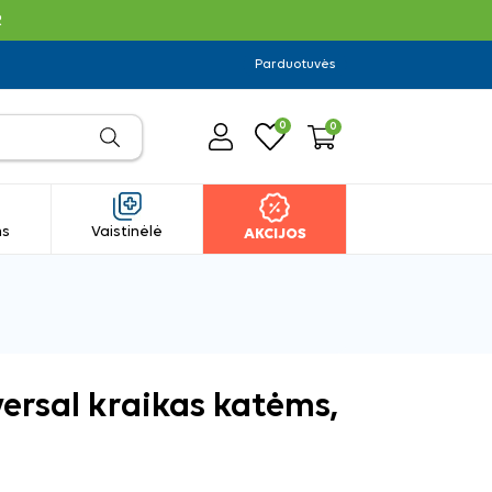
R
Parduotuvės
0
0
ms
Vaistinėlė
AKCIJOS
versal kraikas katėms,