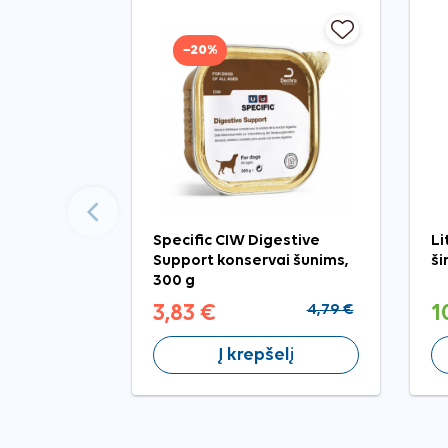
−20%
Ankstesnis
Specific CIW Digestive
Li
Support konservai šunims,
ši
300 g
3,83 €
4,79 €
1
Į krepšelį