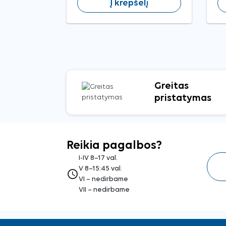
Į krepšelį
Greitas
pristatymas
Reikia pagalbos?
I-IV 8–17 val.
V 8–15:45 val.
access_time
VI – nedirbame
VII – nedirbame