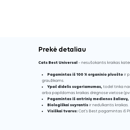
Prekė detaliau
Cats Best Universal
– nesušokantis kraikas katė
Pagamintas iš 100 % organinio pluošto
ir 
graužikams.
Ypač didelis sugeriamumas,
todėl tinka na
arba papildomas kraikas drėgnose vietose (pvz
Pagamintas iš antrinių medienos žaliavų,
Biologiškai suyrantis
ir nedulkantis kraikas.
Visiškai tvarus:
Cat’s Best pagamintas iš PEF