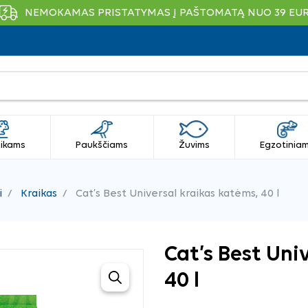
NEMOKAMAS PRISTATYMAS Į PAŠTOMATĄ NUO 39 EU
ikams
Paukščiams
Žuvims
Egzotinia
i
Kraikas
Cat’s Best Universal kraikas katėms, 40 l
Cat’s Best Uni
40 l