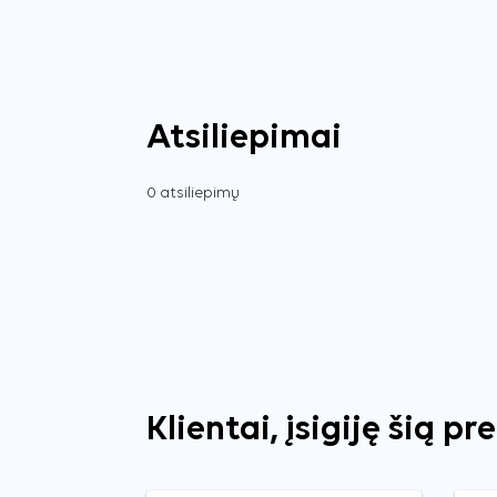
Atsiliepimai
0 atsiliepimų
Klientai, įsigiję šią pr