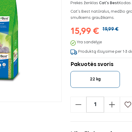
Prekės ženklas
Cat's Best
Kodas
Cat's Best natūralus, medžio gran
smulkiems graužikams.
15,99 €
19,99 €
Yra sandėlyje
Produktą išsiųsime per 1-3 d
Pakuotės svoris
22 kg
-
+