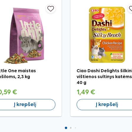
ttle One maistas
Ciao Dashi Delights šilkin
nšiloms, 2,3 kg
vištienos sultinys katėms
40 g
0,59 €
1,49 €
Į krepšelį
Į krepšelį