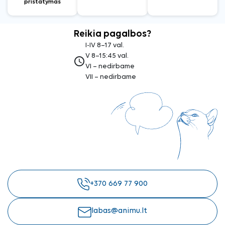
pristatymas
Reikia pagalbos?
I-IV 8–17 val.
V 8–15:45 val.
access_time
VI – nedirbame
VII – nedirbame
+370 669 77 900
labas@animu.lt