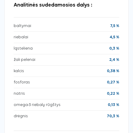
Analitinės sudedamosios dalys :
baltymai
7,5 %
riebalai
4,5 %
ląsteliena
0,3 %
žali pelenai
2,4 %
kalcis
0,38 %
fosforas
0,27 %
natris
0,22 %
omega-3 riebalų rūgštys
0,13 %
drėgnis
70,3 %