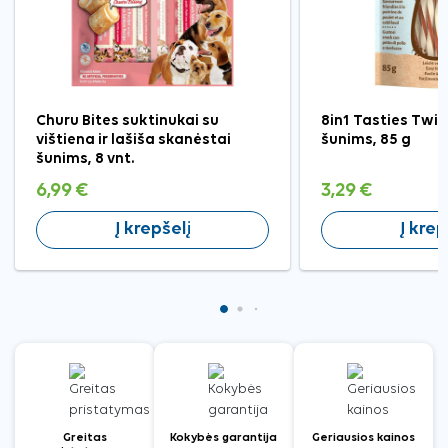
Churu Bites suktinukai su
8in1 Tasties Twi
vištiena ir lašiša skanėstai
šunims, 85 g
šunims, 8 vnt.
6,99 €
3,29 €
Į krepšelį
Į krep
Greitas
Kokybės garantija
Geriausios kainos