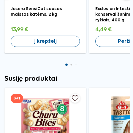
Josera SensiCat sausas
Exclusion Intestin
maistas katėms, 2 kg
konservai šunims 
ryžiais, 400 g
13,99 €
4,49 €
Į krepšelį
Peržiū
Susiję produktai
3+1