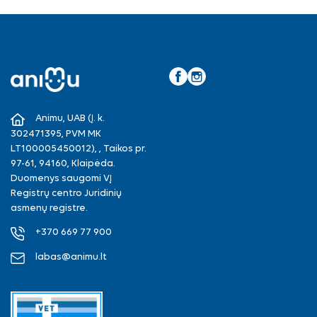
Facebook
Instagram
Animu, UAB (Į. k.
302471395, PVM MK
LT100005450012), , Taikos pr.
97-61, 94160, Klaipėda.
Duomenys saugomi VĮ
Registrų centro Juridinių
asmenų registre.
+370 669 77 900
labas@animu.lt