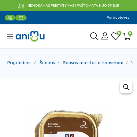
NEMOKAMAS PRISTATYMAS Į PAŠTOMATĄ NUO 39 EUR
Parduotuvės
0
0
menu
Pagrindinis
Šunims
Sausas maistas ir konservai
Ve