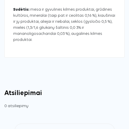
Sudėtis:
mėsa ir gyvulinės kilmės produktai, grūdinės
kultūros, mineralai (taip pat ir ceolitas 0,16 %), kiaušiniai
ir jų produktai, aliejai ir riebalai, sėklos (gysločio 0,5 %),
mielės (1,3/1,6 gliukanų šaltinis 0,0 3% ir
mananoligosacharidai 0,03 %), augalinės kilmės
produktai.
Atsiliepimai
0 atsiliepimų