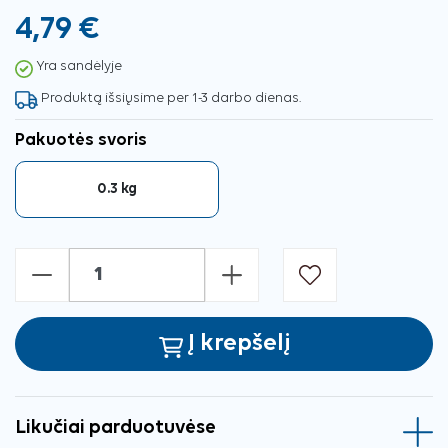
4,79 €
Yra sandėlyje
Produktą išsiųsime per 1-3 darbo dienas.
Pakuotės svoris
0.3 kg
-
+
Į krepšelį
Likučiai parduotuvėse