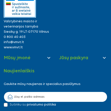
Valstybinės maisto ir
veterinarijos tarnyba
Siesikų g. 19 LT-07170 Vilnius
0 800 40 403
info@vmvt.lt
www.vmvt.lt


Mūsų įmonė
Jūsų paskyra
Naujienlaiškis
Gaukite mūsų naujienas ir specialius pasiūlymus
Sutinku su
privatumo politika