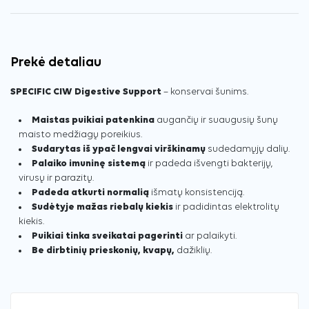
Prekė detaliau
SPECIFIC CIW Digestive Support
– konservai šunims.
Maistas puikiai patenkina
augančių ir suaugusių šunų
maisto medžiagų poreikius.
Sudarytas iš ypač lengvai virškinamų
sudedamųjų dalių.
Palaiko imuninę sistemą
ir padeda išvengti bakterijų,
virusų ir parazitų.
Padeda atkurti normalią
išmatų konsistenciją.
Sudėtyje mažas riebalų kiekis
ir padidintas elektrolitų
kiekis.
Puikiai tinka sveikatai pagerinti
ar palaikyti.
Be dirbtinių prieskonių, kvapų,
dažiklių.