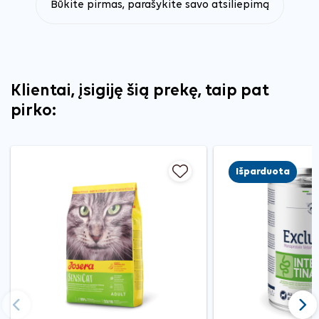
Būkite pirmas, parašykite savo atsiliepimą
Klientai, įsigiję šią prekę, taip pat
pirko:
Išparduota
Ankstesnis
Tęst