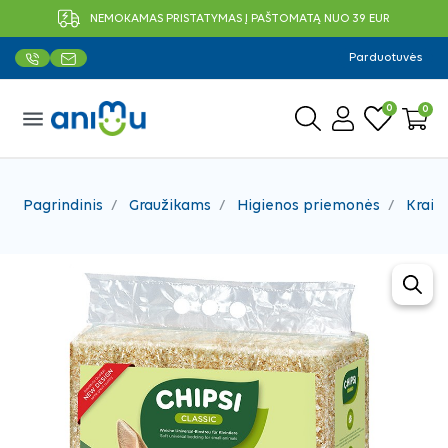
NEMOKAMAS PRISTATYMAS Į PAŠTOMATĄ NUO 39 EUR
Parduotuvės
0
0
menu
Pagrindinis
Graužikams
Higienos priemonės
Kraik