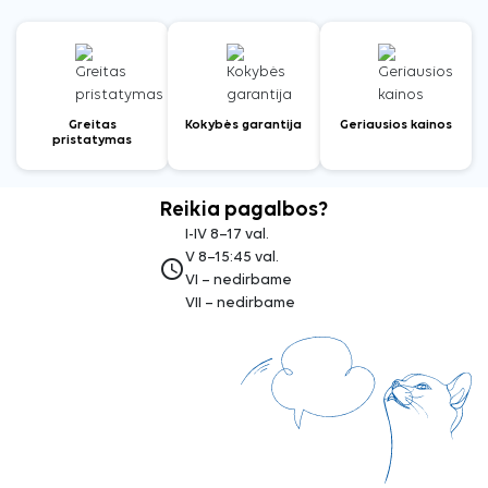
Greitas
Kokybės garantija
Geriausios kainos
pristatymas
Reikia pagalbos?
I-IV 8–17 val.
V 8–15:45 val.
access_time
VI – nedirbame
VII – nedirbame