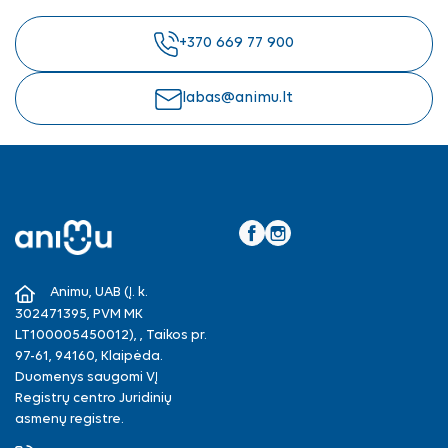
+370 669 77 900
labas@animu.lt
Facebook
Instagram
Animu, UAB (Į. k.
302471395, PVM MK
LT100005450012), , Taikos pr.
97-61, 94160, Klaipėda.
Duomenys saugomi VĮ
Registrų centro Juridinių
asmenų registre.