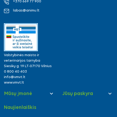
+370 669 77 900
labas@animu.lt
Valstybinės maisto ir
veterinarijos tarnyba
Siesikų g. 19 LT-07170 Vilnius
0 800 40 403
info@vmvt.lt
www.vmvt.lt


Mūsų įmonė
Jūsų paskyra
Naujienlaiškis