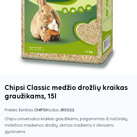
Chipsi Classic medžio drožlių kraikas
graužikams, 15l
Prekės ženklas
CHIPSI
Kodas
JRS022
Chipsi universalus kraikas graužikams, pagamintas iš natūralių,
minkštos medienos drožlių, skirtas mažiems ir
ūkiniams
gyvūnams.