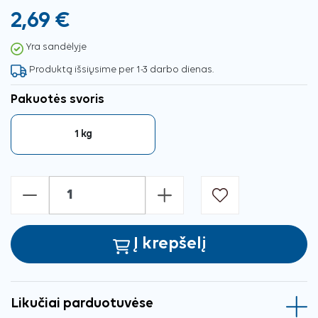
2,69 €
Yra sandėlyje
Produktą išsiųsime per 1-3 darbo dienas.
Pakuotės svoris
1 kg
-
+
Į krepšelį
Likučiai parduotuvėse