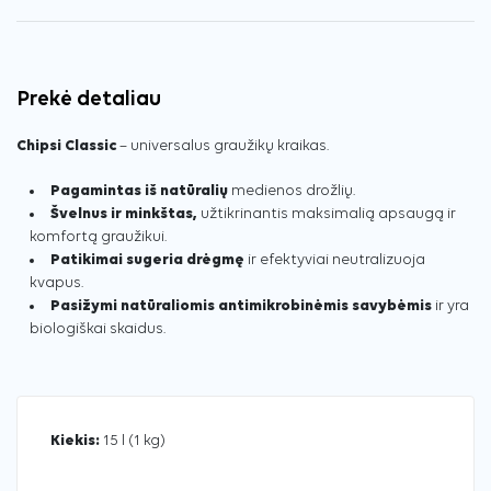
Prekė detaliau
Chipsi Classic
– universalus graužikų kraikas.
Pagamintas iš natūralių
medienos drožlių.
Švelnus ir minkštas,
užtikrinantis maksimalią apsaugą ir
komfortą graužikui.
Patikimai sugeria drėgmę
ir efektyviai
neutralizuoja
kvapus.
Pasižymi natūraliomis
antimikrobinėmis savybėmis
ir yra
biologiškai skaidus.
Kiekis:
15 l (1 kg)