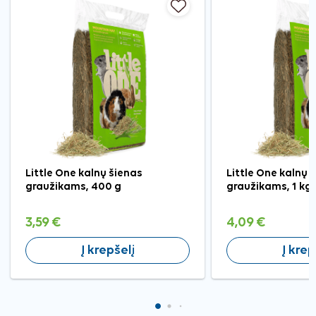
Little One kalnų šienas
Little One kalnų 
graužikams, 400 g
graužikams, 1 kg
3,59 €
4,09 €
Į krepšelį
Į krep