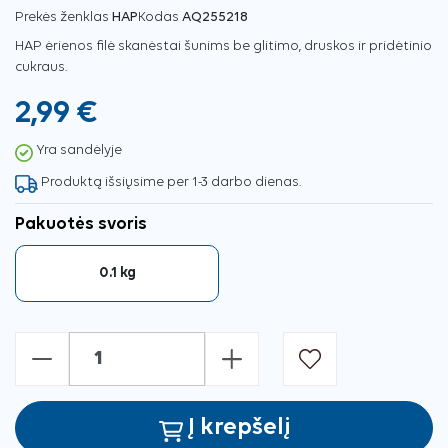
Prekės ženklas
HAP
Kodas
AQ255218
HAP ėrienos filė skanėstai šunims be glitimo, druskos ir pridėtinio
cukraus.
2,99 €
Yra sandėlyje
Produktą išsiųsime per 1-3 darbo dienas.
Pakuotės svoris
0.1 kg
-
+
Į krepšelį