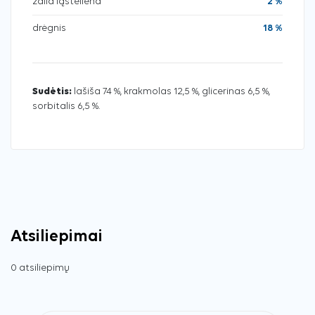
žalia ląsteliena
2 %
drėgnis
18 %
Sudėtis:
lašiša 74 %, krakmolas 12,5 %, glicerinas 6,5 %,
sorbitalis 6,5 %.
Atsiliepimai
0 atsiliepimų