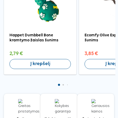
Happet Dumbbell Bone
Ecomfy Olive Exp
kramtymo žaislas šunims
šunims
2,79 €
3,85 €
Į krepšelį
Į krep