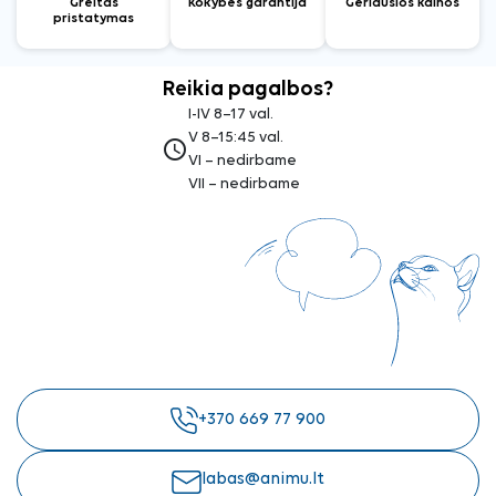
Greitas
Kokybės garantija
Geriausios kainos
pristatymas
Reikia pagalbos?
I-IV 8–17 val.
V 8–15:45 val.
access_time
VI – nedirbame
VII – nedirbame
+370 669 77 900
labas@animu.lt