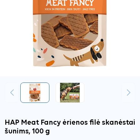
Ankstesnis
Tęsti
HAP Meat Fancy ėrienos filė skanėstai
šunims, 100 g