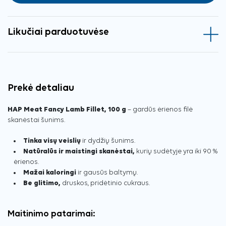
Likučiai parduotuvėse
Prekė detaliau
HAP Meat Fancy Lamb Fillet, 100 g
– gardūs ėrienos filė
skanėstai šunims.
Tinka visų veislių
ir dydžių šunims.
Natūralūs ir maistingi skanėstai,
kurių sudėtyje yra iki 90 %
ėrienos.
Mažai kaloringi
ir gausūs baltymų.
Be glitimo,
druskos, pridėtinio cukraus.
Maitinimo patarimai: