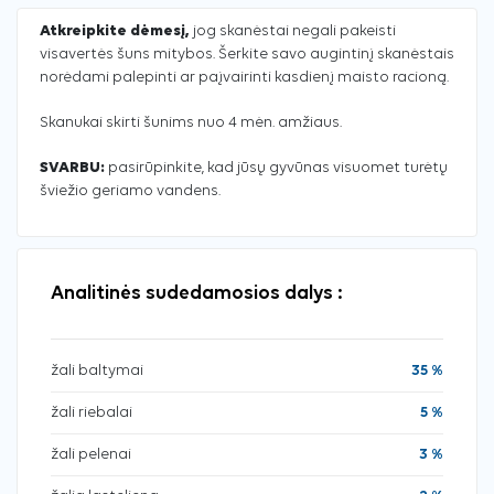
Atkreipkite dėmesį,
jog skanėstai negali pakeisti
visavertės šuns mitybos. Šerkite savo augintinį skanėstais
norėdami palepinti ar paįvairinti kasdienį maisto racioną.
Skanukai skirti šunims nuo 4 mėn. amžiaus.
SVARBU:
pasirūpinkite, kad jūsų gyvūnas visuomet turėtų
šviežio geriamo vandens.
Analitinės sudedamosios dalys :
žali baltymai
35 %
žali riebalai
5 %
žali pelenai
3 %