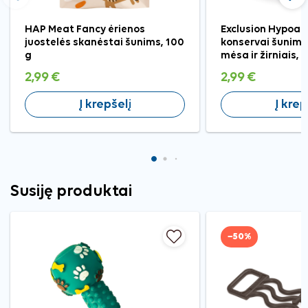
Ankstesnis
Tęst
HAP Meat Fancy ėrienos
Exclusion Hypoall
juostelės skanėstai šunims, 100
konservai šunims
g
mėsa ir žirniais, 
2,99 €
2,99 €
Į krepšelį
Į krep
Susiję produktai
−50%