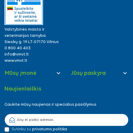
Valstybinės maisto ir
veterinarijos tarnyba
Siesikų g. 19 LT-07170 Vilnius
0 800 40 403
info@vmvt.lt
www.vmvt.lt


Mūsų įmonė
Jūsų paskyra
Naujienlaiškis
Gaukite mūsų naujienas ir specialius pasiūlymus
Sutinku su
privatumo politika