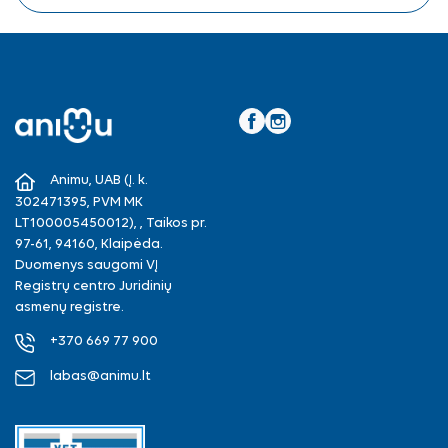
Facebook
Instagram
Animu, UAB (Į. k.
302471395, PVM MK
LT100005450012), , Taikos pr.
97-61, 94160, Klaipėda.
Duomenys saugomi VĮ
Registrų centro Juridinių
asmenų registre.
+370 669 77 900
labas@animu.lt