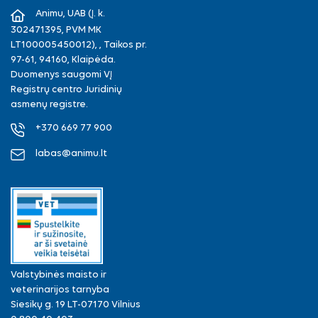
Animu, UAB (Į. k.
302471395, PVM MK
LT100005450012), , Taikos pr.
97-61, 94160, Klaipėda.
Duomenys saugomi VĮ
Registrų centro Juridinių
asmenų registre.
+370 669 77 900
labas@animu.lt
Valstybinės maisto ir
veterinarijos tarnyba
Siesikų g. 19 LT-07170 Vilnius