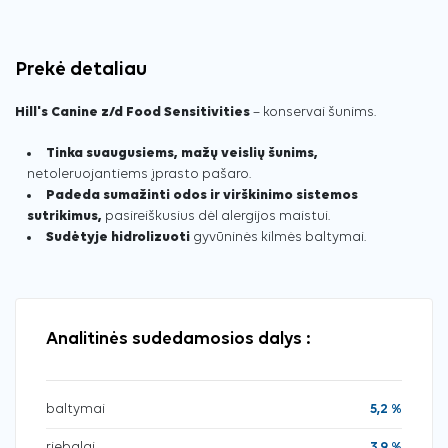
Prekė detaliau
Hill's Canine z/d Food Sensitivities
– konservai šunims.
Tinka suaugusiems, mažų veislių šunims,
netoleruojantiems įprasto pašaro.
Padeda sumažinti odos ir virškinimo sistemos
sutrikimus,
pasireiškusius dėl alergijos maistui.
Sudėtyje hidrolizuoti
gyvūninės kilmės baltymai.
Analitinės sudedamosios dalys :
baltymai
5,2 %
riebalai
3,9 %