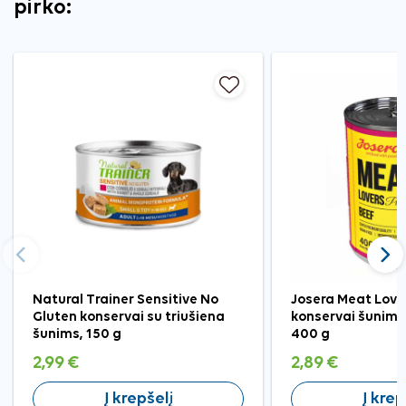
pirko:
Ankstesnis
Tęst
Natural Trainer Sensitive No
Josera Meat Love
Gluten konservai su triušiena
konservai šunims 
šunims, 150 g
400 g
2,99 €
2,89 €
Į krepšelį
Į krep