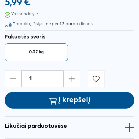
5,99 €
Yra sandėlyje
Produktą išsiųsime per 1-3 darbo dienas.
Pakuotės svoris
0.37 kg
-
+
Į krepšelį
Likučiai parduotuvėse