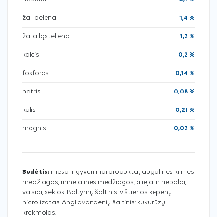
žali pelenai
1,4 %
žalia ląsteliena
1,2 %
kalcis
0,2 %
fosforas
0,14 %
natris
0,08 %
kalis
0,21 %
magnis
0,02 %
Sudėtis:
mėsa ir gyvūniniai produktai, augalinės kilmės
medžiagos, mineralinės medžiagos, aliejai ir riebalai,
vaisiai, sėklos. Baltymų šaltinis: vištienos kepenų
hidrolizatas. Angliavandenių šaltinis: kukurūzų
krakmolas.