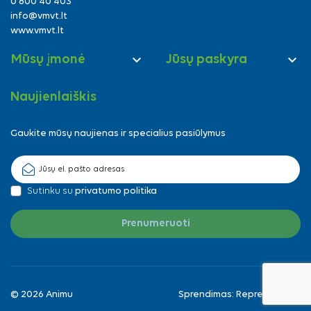
0 800 40 403
info@vmvt.lt
www.vmvt.lt


Mūsų įmonė
Jūsų paskyra
Naujienlaiškis
Gaukite mūsų naujienas ir specialius pasiūlymus
Sutinku su
privatumo politika
© 2026 Animu
Sprendimas:
Reprezentuok