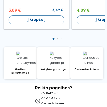
3,89 €
6,49 €
4,89 €
Į krepšelį
Į krep
Greitas
Kokybės garantija
Geriausios kainos
pristatymas
Reikia pagalbos?
I-IV 8–17 val.
V 8–15:45 val.
access_time
VI – nedirbame