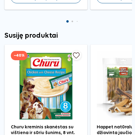
Susiję produktai
−40%
Churu kreminis skanėstas su
Happet natūralu
vištiena ir sūriu šunims, 8 vnt.
džiovinta jaučio