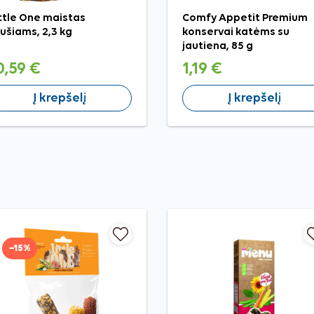
ttle One maistas
Comfy Appetit Premium
iušiams, 2,3 kg
konservai katėms su
jautiena, 85 g
0,59 €
1,19 €
Į krepšelį
Į krepšelį
−15%