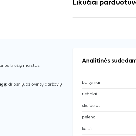
Likučiai parduotu
Analitinės sudedam
kanus triušių maistas.
baltymai
agų:
dribsnių, džiovintų daržovių
riebalai
skaidulos
pelenai
kalcis