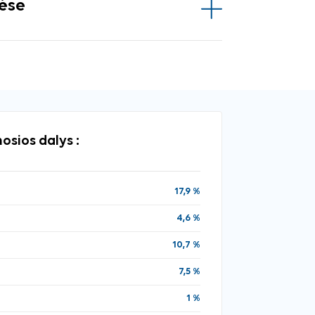
vėse
osios dalys :
17,9 %
4,6 %
10,7 %
7,5 %
1 %