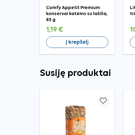
Comfy Appetit Premium
Li
konservai katėms su lašiša,
tr
85 g
1,19 €
1
Į krepšelį
Susiję produktai