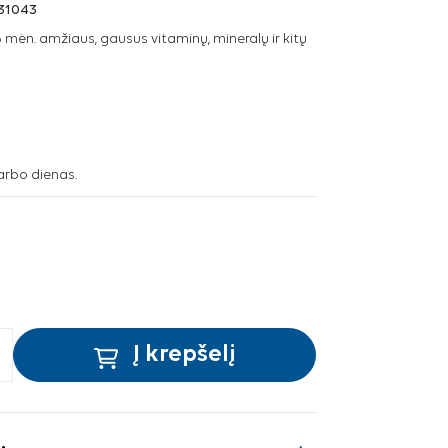
31043
6 mėn. amžiaus, gausus vitaminų, mineralų ir kitų
arbo dienas.
Į krepšelį