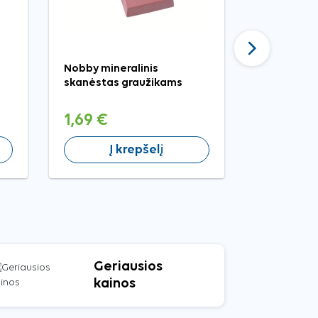
Tęsti
Nobby mineralinis
Nobby drusk
skanėstas graužikams
triušiams
1,69 €
2,29 €
Į krepšelį
Į 
Geriausios
kainos