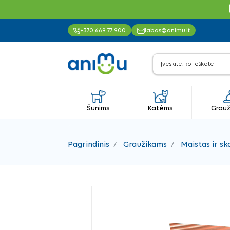
+370 669 77 900
labas@animu.lt
Šunims
Katėms
Grauž
Pagrindinis
Graužikams
Maistas ir sk