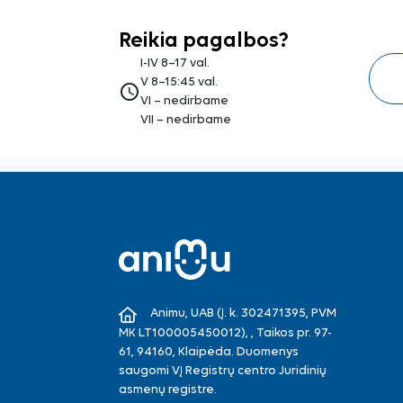
Reikia pagalbos?
I-IV 8–17 val.
V 8–15:45 val.
access_time
VI – nedirbame
VII – nedirbame
Animu, UAB (Į. k. 302471395, PVM
MK LT100005450012), , Taikos pr. 97-
61, 94160, Klaipėda. Duomenys
saugomi VĮ Registrų centro Juridinių
asmenų registre.