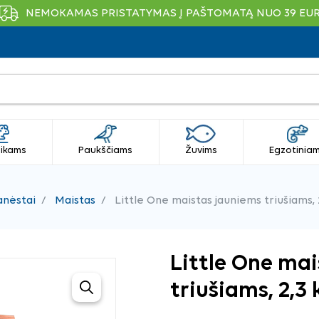
NEMOKAMAS PRISTATYMAS Į PAŠTOMATĄ NUO 39 EU
ikams
Paukščiams
Žuvims
Egzotinia
anėstai
Maistas
Little One maistas jauniems triušiams, 
Little One ma
triušiams, 2,3 