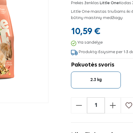
Prekės ženklas
Little One
Kodas
Little One maistas triušiams iki 
būtinų maistinių medžiagų.
10,59 €
Yra sandėlyje
Produktą išsiųsime per 1-3 d
Pakuotės svoris
2.3 kg
-
+