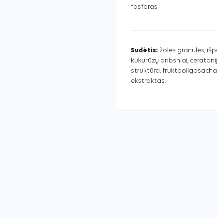
fosforas
Sudėtis:
žolės granulės, išpū
kukurūzų dribsniai, ceratonij
struktūra, fruktooligosachar
ekstraktas.