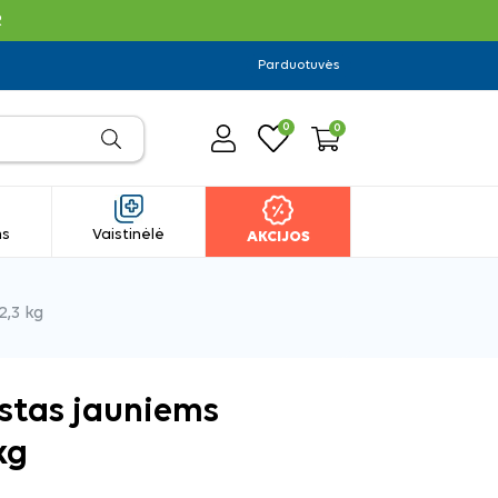
R
Parduotuvės
0
0
ms
Vaistinėlė
AKCIJOS
2,3 kg
istas jauniems
kg