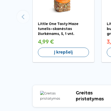
Ankstesnis
Little One Tasty Maze
Li
tunelis–skanėstas
bu
žiurkėnams, S, 1 vnt.
gr
4,99 €
3
Į krepšelį
Greitas
pristatymas