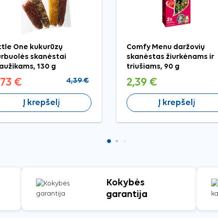
ttle One kukurūzų
Comfy Menu daržovių
rbuolės skanėstai
skanėstas žiurkėnams ir
aužikams, 130 g
triušiams, 90 g
,73 €
4,39 €
2,39 €
Į krepšelį
Į krepšelį
Kokybės
garantija