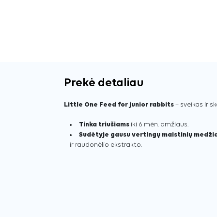
Prekė detaliau
Little One Feed for junior rabbits
– sveikas ir s
Tinka triušiams
iki 6 mėn. amžiaus.
Sudėtyje gausu vertingų maistinių medži
ir raudonėlio ekstrakto.