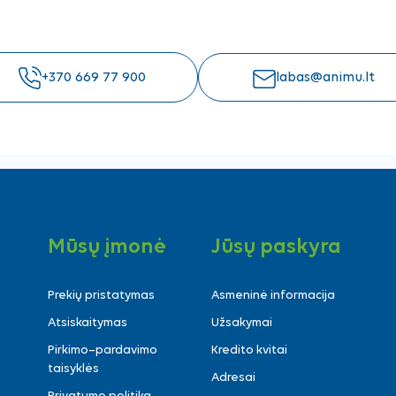
+370 669 77 900
labas@animu.lt
Mūsų įmonė
Jūsų paskyra
Prekių pristatymas
Asmeninė informacija
Atsiskaitymas
Užsakymai
Pirkimo–pardavimo
Kredito kvitai
taisyklės
Adresai