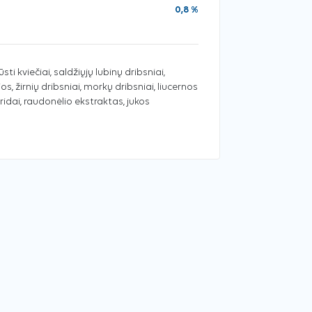
0,8 %
sti kviečiai, saldžiųjų lubinų dribsniai,
os, žirnių dribsniai, morkų dribsniai, liucernos
idai, raudonėlio ekstraktas, jukos