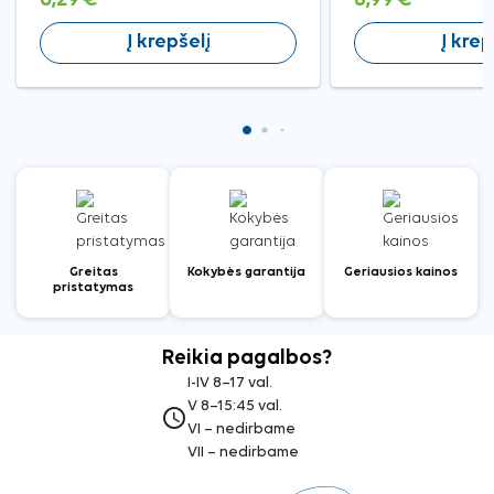
Į krepšelį
Į krep
Greitas
Kokybės garantija
Geriausios kainos
pristatymas
Reikia pagalbos?
I-IV 8–17 val.
V 8–15:45 val.
access_time
VI – nedirbame
VII – nedirbame