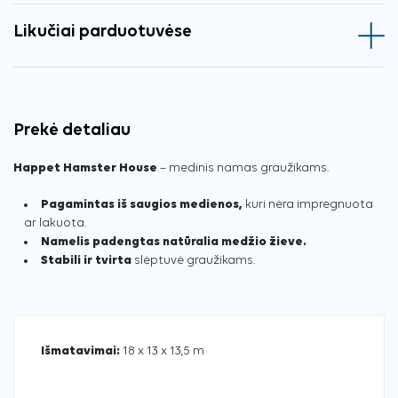
Likučiai parduotuvėse
Prekė detaliau
Happet Hamster House
– medinis namas graužikams.
Pagamintas iš saugios medienos,
kuri nėra impregnuota
ar lakuota.
Namelis padengtas natūralia medžio žieve.
Stabili ir tvirta
slėptuvė graužikams.
Išmatavimai:
18 x 13 x 13,5 m