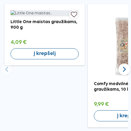
Little One maistas graužikams,
900 g
4,09 €
Į krepšelį
Ankstesnis
Tęst
Comfy medvilnės
graužikams, 10 l
9,99 €
Į krep