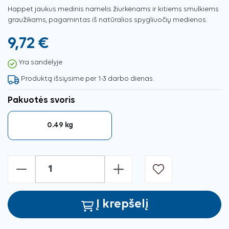
Happet jaukus medinis namelis žiurkėnams ir kitiems smulkiems
graužikams, pagamintas iš natūralios spygliuočių medienos.
9,72 €
Yra sandėlyje
Produktą išsiųsime per 1-3 darbo dienas.
Pakuotės svoris
0.49 kg
-
+
Į krepšelį