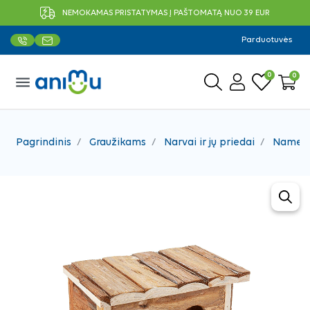
NEMOKAMAS PRISTATYMAS Į PAŠTOMATĄ NUO 39 EUR
Parduotuvės
0
0
menu
Pagrindinis
Graužikams
Narvai ir jų priedai
Namelia