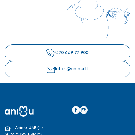
+370 669 77 900
labas@animu.lt
Facebook
Instagram
Animu, UAB (Į. k.
302471395, PVM MK