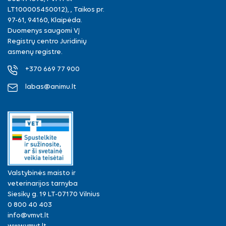
LT100005450012), , Taikos pr.
97-61, 94160, Klaipėda.
Duomenys saugomi VĮ
Registrų centro Juridinių
asmenų registre.
+370 669 77 900
labas@animu.lt
Valstybinės maisto ir
veterinarijos tarnyba
Siesikų g. 19 LT-07170 Vilnius
0 800 40 403
info@vmvt.lt