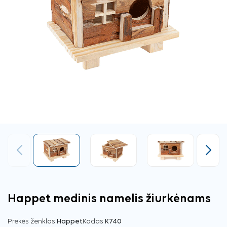
Ankstesnis
Tęsti
Happet medinis namelis žiurkėnams
Prekės ženklas
Happet
Kodas
K740