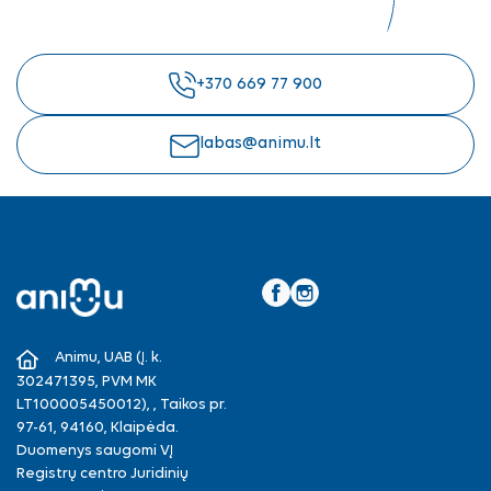
+370 669 77 900
labas@animu.lt
Facebook
Instagram
Animu, UAB (Į. k.
302471395, PVM MK
LT100005450012), , Taikos pr.
97-61, 94160, Klaipėda.
Duomenys saugomi VĮ
Registrų centro Juridinių