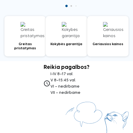
Greitas
Kokybės garantija
Geriausios kainos
pristatymas
Reikia pagalbos?
I-IV 8–17 val.
V 8–15:45 val.
access_time
VI – nedirbame
VII – nedirbame