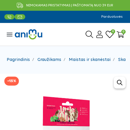
NEMOKAMAS PRISTATYMAS Į PAŠTOMATĄ NUO 39 EUR
Parduotuvės
0
0
menu
Pagrindinis
Graužikams
Maistas ir skanėstai
Skanė
−15%