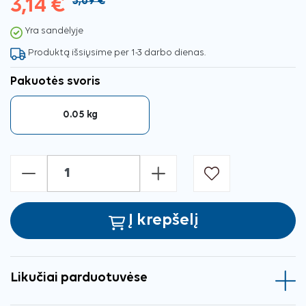
3,14 €
3,69 €
Yra sandėlyje
Produktą išsiųsime per 1-3 darbo dienas.
Pakuotės svoris
0.05 kg
-
+
Į krepšelį
Likučiai parduotuvėse