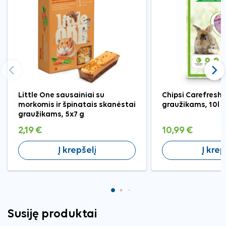
Ankstesnis
Tęst
Little One sausainiai su
Chipsi Carefresh 
morkomis ir špinatais skanėstai
graužikams, 10l
graužikams, 5x7 g
2,19 €
10,99 €
Į krepšelį
Į krep
Susiję produktai