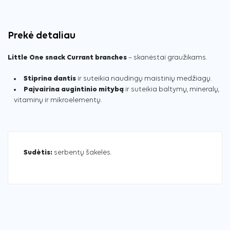
Prekė detaliau
Little One snack Currant branches
– skanėstai graužikams.
Stiprina dantis
ir suteikia naudingų maistinių medžiagų.
Paįvairina augintinio mitybą
ir suteikia baltymų, mineralų,
vitaminų ir mikroelementų.
Sudėtis:
serbentų šakelės.