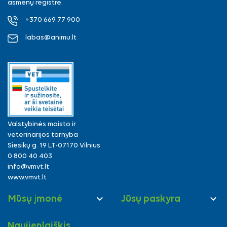
asmenų registre.
+370 669 77 900
labas@animu.lt
Valstybinės maisto ir
veterinarijos tarnyba
Siesikų g. 19 LT-07170 Vilnius
0 800 40 403
info@vmvt.lt
www.vmvt.lt


Mūsų įmonė
Jūsų paskyra
Naujienlaiškis