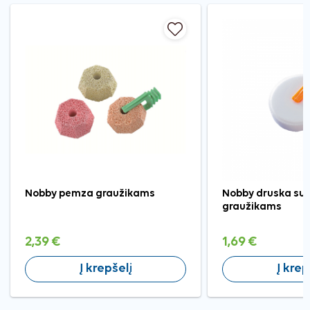
Nobby pemza graužikams
Nobby druska su l
graužikams
2,39 €
1,69 €
Į krepšelį
Į krep