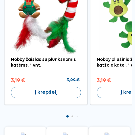
Nobby žaislas su plunksnomis
Nobby pliušinis ž
katėms, 1 vnt.
katžole katei, 1 vn
3,19 €
3,99 €
3,19 €
Į krepšelį
Į krep