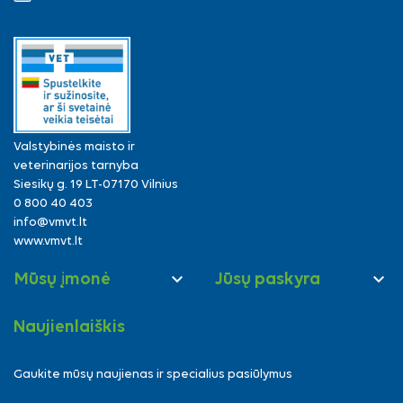
Valstybinės maisto ir
veterinarijos tarnyba
Siesikų g. 19 LT-07170 Vilnius
0 800 40 403
info@vmvt.lt
www.vmvt.lt


Mūsų įmonė
Jūsų paskyra
Naujienlaiškis
Gaukite mūsų naujienas ir specialius pasiūlymus