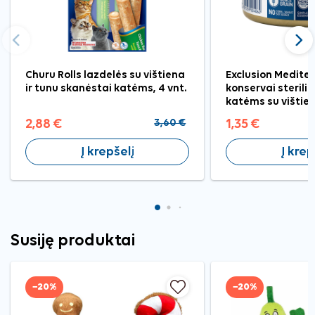
Ankstesnis
Tęst
Churu Rolls lazdelės su vištiena
Exclusion Medite
ir tunu skanėstai katėms, 4 vnt.
konservai steril
katėms su vištien
2,88 €
3,60 €
1,35 €
Į krepšelį
Į krep
Susiję produktai
−20%
−20%