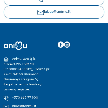
labas@animu.lt
Facebook
Instagram
Animu, UAB (Į. k.
302471395, PVM MK
LT100005450012), , Taikos pr.
97-61, 94160, Klaipėda.
Duomenys saugomi VĮ
Registrų centro Juridinių
asmenų registre.
+370 669 77 900
labas@animu.lt