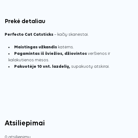
Prekė detaliau
Perfecto Cat Catsticks
– kačių skanėstai.
Maistingas užkandis
katėms.
Pagamintas iš šviežios, džiovintos
veršienos ir
kalakutienos mėsos.
Pakuotėje 10 vnt. lazdelių,
supakuotų atskirai.
Atsiliepimai
0 atsiliepimų