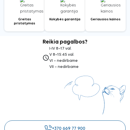
Greitas
Kokybės garantija
Geriausios kainos
pristatymas
Reikia pagalbos?
I-IV 8–17 val.
V 8–15:45 val.
access_time
VI – nedirbame
VII – nedirbame
+370 669 77 900