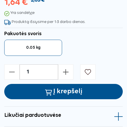
1,64 €
2,05 €
Yra sandėlyje
Produktą išsiųsime per 1-3 darbo dienas.
Pakuotės svoris
0.05 kg
-
+
Į krepšelį
Likučiai parduotuvėse