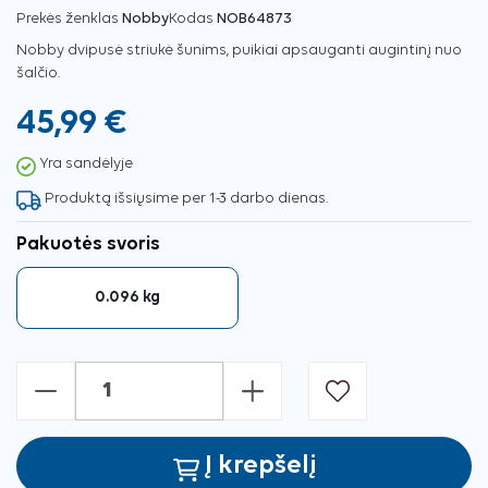
Prekės ženklas
Nobby
Kodas
NOB64873
Nobby dvipusė striukė šunims, puikiai apsauganti augintinį nuo
šalčio.
45,99 €
Yra sandėlyje
Produktą išsiųsime per 1-3 darbo dienas.
Pakuotės svoris
0.096 kg
-
+
Į krepšelį