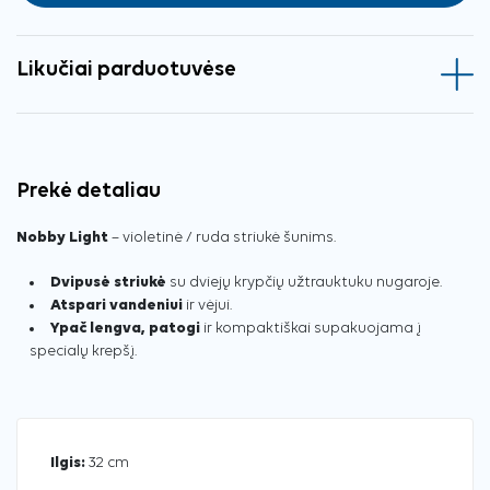
Likučiai parduotuvėse
Prekė detaliau
Nobby Light
– violetinė / ruda striukė šunims.
Dvipusė striukė
su dviejų krypčių užtrauktuku nugaroje.
Atspari vandeniui
ir vėjui.
Ypač lengva, patogi
ir kompaktiškai supakuojama į
specialų krepšį.
Ilgis:
32 cm