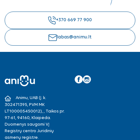
+370 669 77 900
labas@animu.lt
Facebook
Instagram
Animu, UAB (Į. k.
302471395, PVM MK
LT100005450012), , Taikos pr.
97-61, 94160, Klaipėda.
Duomenys saugomi VĮ
Registrų centro Juridinių
asmenų registre.