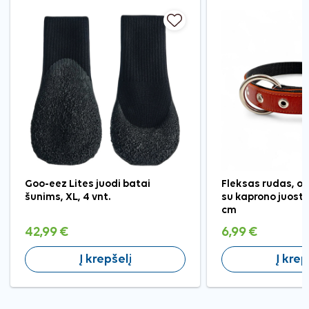
Goo-eez Lites juodi batai
Fleksas rudas, od
šunims, XL, 4 vnt.
su kaprono juost
cm
42,99 €
6,99 €
Į krepšelį
Į krep