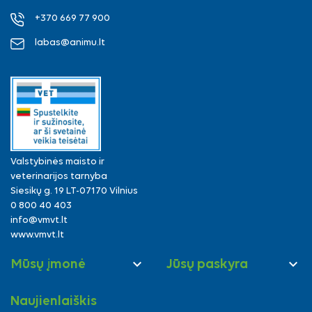
+370 669 77 900
labas@animu.lt
Valstybinės maisto ir
veterinarijos tarnyba
Siesikų g. 19 LT-07170 Vilnius
0 800 40 403
info@vmvt.lt
www.vmvt.lt


Mūsų įmonė
Jūsų paskyra
Naujienlaiškis