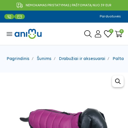
NEMOKAMAS PRISTATYMAS Į PAŠTOMATĄ NUO 39 EUR
Parduotuvės
0
0
menu
Pagrindinis
Šunims
Drabužiai ir aksesuarai
Paltai, 