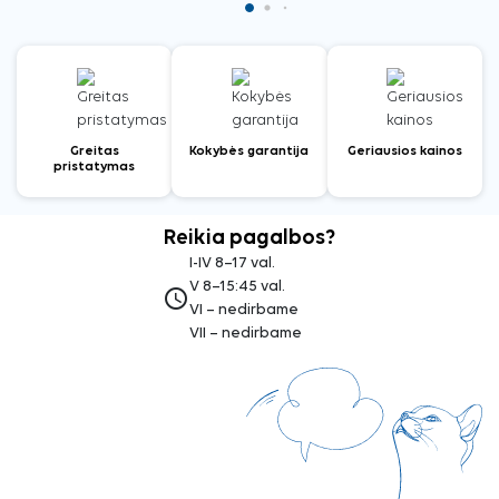
Greitas
Kokybės garantija
Geriausios kainos
pristatymas
Reikia pagalbos?
I-IV 8–17 val.
V 8–15:45 val.
access_time
VI – nedirbame
VII – nedirbame