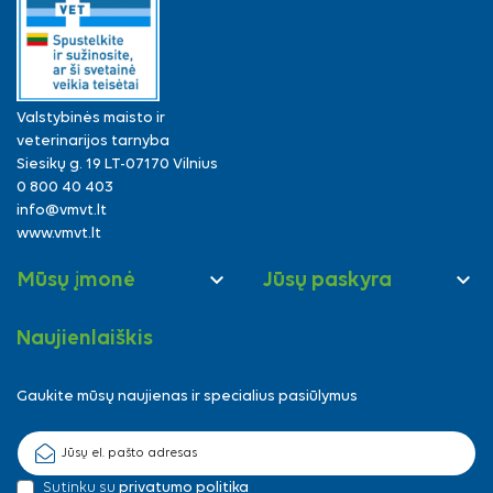
Valstybinės maisto ir
veterinarijos tarnyba
Siesikų g. 19 LT-07170 Vilnius
0 800 40 403
info@vmvt.lt
www.vmvt.lt


Mūsų įmonė
Jūsų paskyra
Naujienlaiškis
Gaukite mūsų naujienas ir specialius pasiūlymus
Sutinku su
privatumo politika