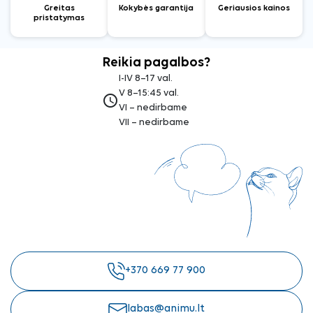
Greitas
Kokybės garantija
Geriausios kainos
pristatymas
Reikia pagalbos?
I-IV 8–17 val.
V 8–15:45 val.
access_time
VI – nedirbame
VII – nedirbame
+370 669 77 900
labas@animu.lt