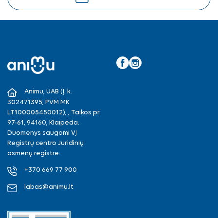
Facebook
Instagram
Animu, UAB (Į. k.
302471395, PVM MK
LT100005450012), , Taikos pr.
97-61, 94160, Klaipėda.
Duomenys saugomi VĮ
Registrų centro Juridinių
asmenų registre.
+370 669 77 900
labas@animu.lt