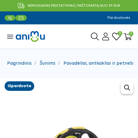
NEMOKAMAS PRISTATYMAS Į PAŠTOMATĄ NUO 39 EUR
Parduotuvės
0
0
menu
Pagrindinis
Šunims
Pavadėliai, antkakliai ir petnešos
Išparduota