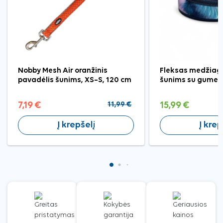
Nobby Mesh Air oranžinis
Fleksas medžiagi
pavadėlis šunims, XS–S, 120 cm
šunims su gumel
7,19 €
11,99 €
15,99 €
Į krepšelį
Į krep