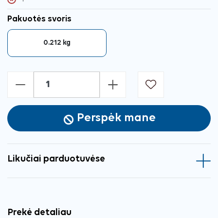
Pakuotės svoris
0.212 kg
-
+
Perspėk mane
Likučiai parduotuvėse
Prekė detaliau