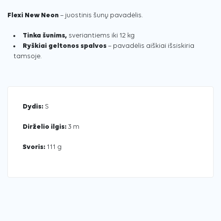
Flexi New Neon
– juostinis šunų pavadėlis.
Tinka šunims,
sveriantiems iki 12 kg
Ryškiai geltonos spalvos
– pavadėlis aiškiai išsiskiria
tamsoje.
Dydis:
S
Dirželio ilgis:
3 m
Svoris:
111 g