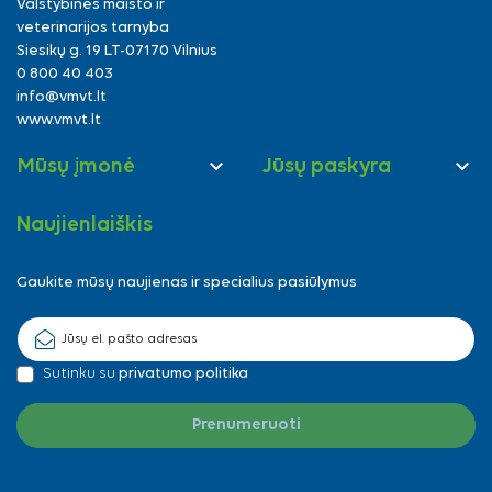
Valstybinės maisto ir
veterinarijos tarnyba
Siesikų g. 19 LT-07170 Vilnius
0 800 40 403
info@vmvt.lt
www.vmvt.lt


Mūsų įmonė
Jūsų paskyra
Naujienlaiškis
Gaukite mūsų naujienas ir specialius pasiūlymus
Sutinku su
privatumo politika