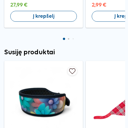
27,99 €
2,99 €
Į krepšelį
Į krep
Susiję produktai