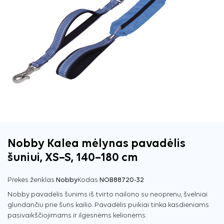
Nobby Kalea mėlynas pavadėlis
šuniui, XS–S, 140–180 cm
Prekės ženklas
Nobby
Kodas
NOB88720-32
Nobby pavadėlis šunims iš tvirto nailono su neoprenu, švelniai
glundančiu prie šuns kailio. Pavadėlis puikiai tinka kasdieniams
pasivaikščiojimams ir ilgesnėms kelionėms.