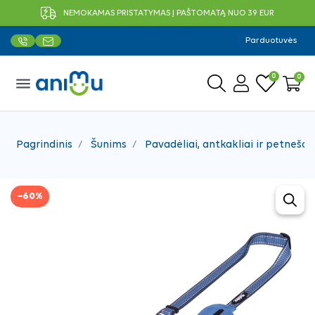
NEMOKAMAS PRISTATYMAS Į PAŠTOMATĄ NUO 39 EUR
Parduotuvės
0
0
menu
Pagrindinis
Šunims
Pavadėliai, antkakliai ir petnešos
−60%