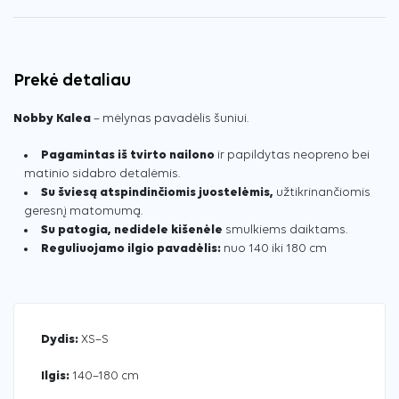
Prekė detaliau
Nobby Kalea
– mėlynas pavadėlis šuniui.
Pagamintas iš tvirto nailono
ir papildytas neopreno bei
matinio sidabro detalėmis.
Su šviesą atspindinčiomis juostelėmis,
užtikrinančiomis
geresnį matomumą.
Su patogia, nedidele kišenėle
smulkiems daiktams.
Reguliuojamo ilgio pavadėlis:
nuo 140 iki 180 cm
Dydis:
XS–S
Ilgis:
140–180 cm