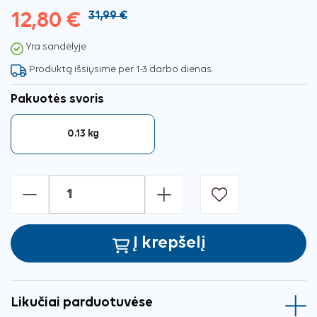
12,80 €
31,99 €
Yra sandėlyje
Produktą išsiųsime per 1-3 darbo dienas.
Pakuotės svoris
0.13 kg
-
+
Į krepšelį
Likučiai parduotuvėse