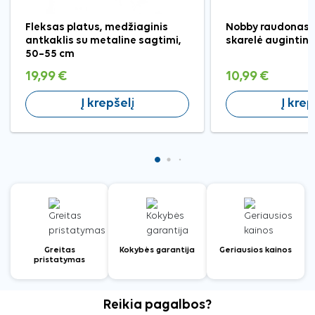
Fleksas platus, medžiaginis
Nobby raudonas 
antkaklis su metaline sagtimi,
skarelė augintin
50–55 cm
19,99 €
10,99 €
Į krepšelį
Į krep
Greitas
Kokybės garantija
Geriausios kainos
pristatymas
Reikia pagalbos?