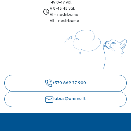
I-IV 8–17 val.
V 8–15:45 val.
access_time
VI – nedirbame
VII – nedirbame
+370 669 77 900
labas@animu.lt