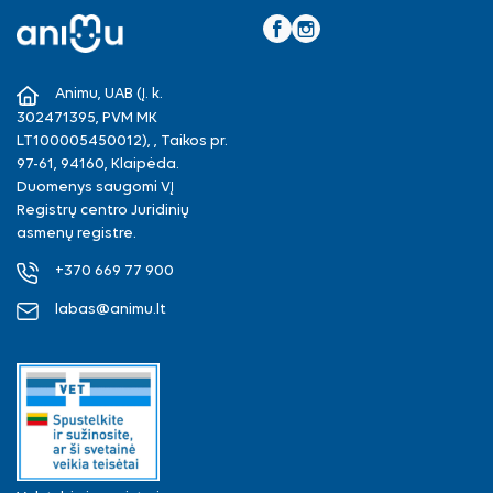
Facebook
Instagram
Animu, UAB (Į. k.
302471395, PVM MK
LT100005450012), , Taikos pr.
97-61, 94160, Klaipėda.
Duomenys saugomi VĮ
Registrų centro Juridinių
asmenų registre.
+370 669 77 900
labas@animu.lt