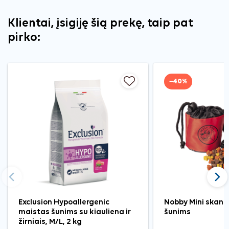
Klientai, įsigiję šią prekę, taip pat
pirko:
−40%
Ankstesnis
Tęst
Exclusion Hypoallergenic
Nobby Mini skanė
maistas šunims su kiauliena ir
šunims
žirniais, M/L, 2 kg