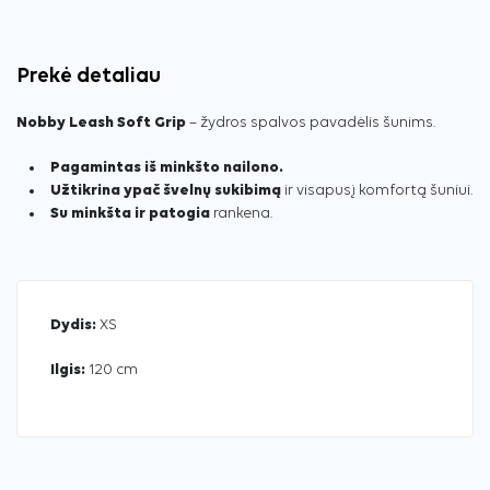
Prekė detaliau
Nobby Leash Soft Grip
– žydros spalvos pavadėlis šunims.
Pagamintas iš minkšto nailono.
Užtikrina ypač švelnų sukibimą
ir visapusį komfortą šuniui.
Su minkšta ir patogia
rankena.
Dydis:
XS
Ilgis:
120 cm