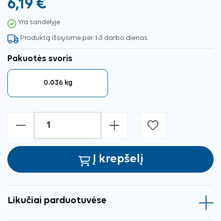
6,19 €
Yra sandėlyje
Produktą išsiųsime per 1-3 darbo dienas.
Pakuotės svoris
0.036 kg
-
+
Į krepšelį
Likučiai parduotuvėse