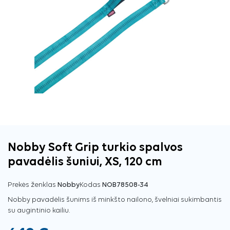
Nobby Soft Grip turkio spalvos
pavadėlis šuniui, XS, 120 cm
Prekės ženklas
Nobby
Kodas
NOB78508-34
Nobby pavadėlis šunims iš minkšto nailono, švelniai sukimbantis
su augintinio kailiu.