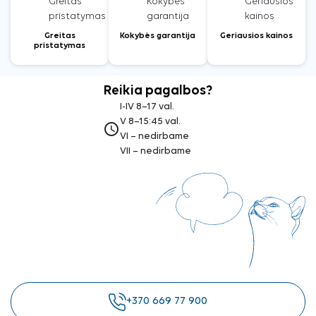
Greitas
Kokybės garantija
Geriausios kainos
pristatymas
Reikia pagalbos?
I-IV 8–17 val.
V 8–15:45 val.
access_time
VI – nedirbame
VII – nedirbame
+370 669 77 900