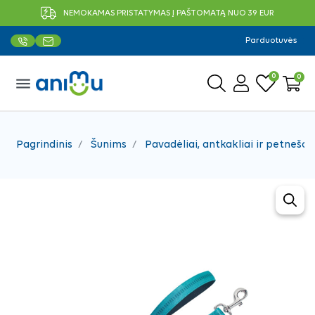
NEMOKAMAS PRISTATYMAS Į PAŠTOMATĄ NUO 39 EUR
Parduotuvės
0
0
menu
Pagrindinis
Šunims
Pavadėliai, antkakliai ir petnešos