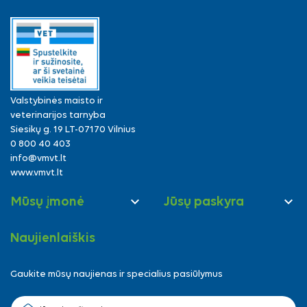
Valstybinės maisto ir
veterinarijos tarnyba
Siesikų g. 19 LT-07170 Vilnius
0 800 40 403
info@vmvt.lt
www.vmvt.lt


Mūsų įmonė
Jūsų paskyra
Naujienlaiškis
Gaukite mūsų naujienas ir specialius pasiūlymus