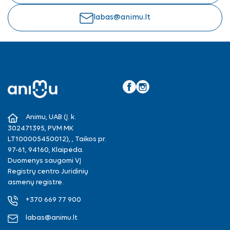
labas@animu.lt
Facebook
Instagram
Animu, UAB (Į. k.
302471395, PVM MK
LT100005450012), , Taikos pr.
97-61, 94160, Klaipėda.
Duomenys saugomi VĮ
Registrų centro Juridinių
asmenų registre.
+370 669 77 900
labas@animu.lt