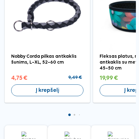
Nobby Corda pilkas antkaklis
Fleksas platus, 
šunims, L–XL, 52–60 cm
antkaklis su meta
45–50 cm
4,75 €
9,49 €
19,99 €
Į krepšelį
Į krep