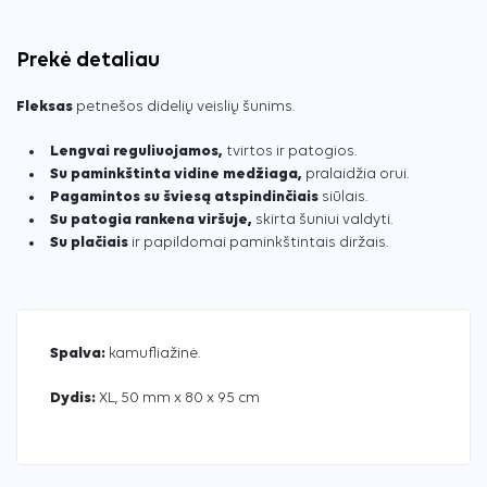
Prekė detaliau
Fleksas
petnešos didelių veislių šunims.
Lengvai reguliuojamos,
tvirtos ir patogios.
Su paminkštinta vidine medžiaga,
pralaidžia orui.
Pagamintos su šviesą atspindinčiais
siūlais.
Su patogia rankena viršuje,
skirta šuniui valdyti.
Su plačiais
ir papildomai paminkštintais diržais.
Spalva:
kamufliažinė.
Dydis:
XL, 50 mm x 80 x 95 cm