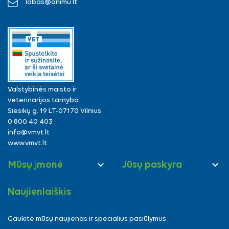
labas@animu.lt
Valstybinės maisto ir
veterinarijos tarnyba
Siesikų g. 19 LT-07170 Vilnius
0 800 40 403
info@vmvt.lt
www.vmvt.lt


Mūsų įmonė
Jūsų paskyra
Naujienlaiškis
Gaukite mūsų naujienas ir specialius pasiūlymus