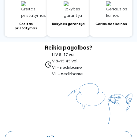
Greitas
Kokybės garantija
Geriausios kainos
pristatymas
Reikia pagalbos?
I-IV 8–17 val.
V 8–15:45 val.
access_time
VI – nedirbame
VII – nedirbame