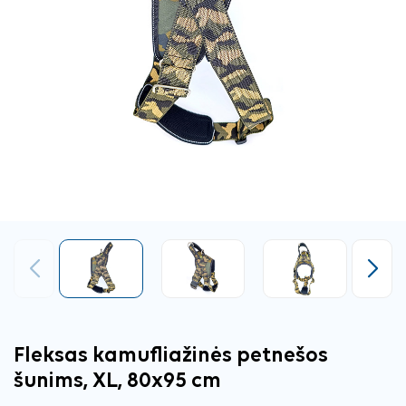
Ankstesnis
Tęsti
Fleksas kamufliažinės petnešos
šunims, XL, 80x95 cm