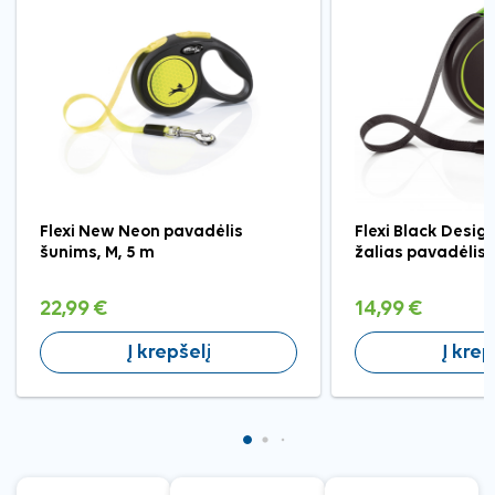
Flexi New Neon pavadėlis
Flexi Black Design
šunims, M, 5 m
žalias pavadėlis 
22,99 €
14,99 €
Į krepšelį
Į krep