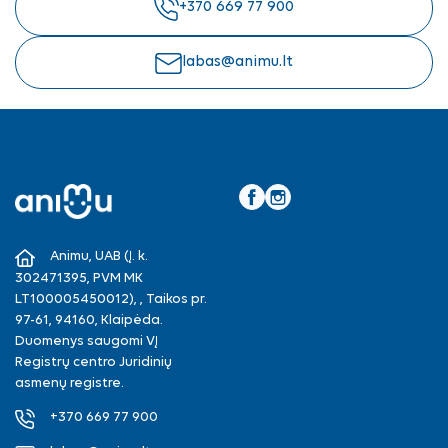
+370 669 77 900
labas@animu.lt
Facebook
Instagram
Animu, UAB (Į. k.
302471395, PVM MK
LT100005450012), , Taikos pr.
97-61, 94160, Klaipėda.
Duomenys saugomi VĮ
Registrų centro Juridinių
asmenų registre.
+370 669 77 900