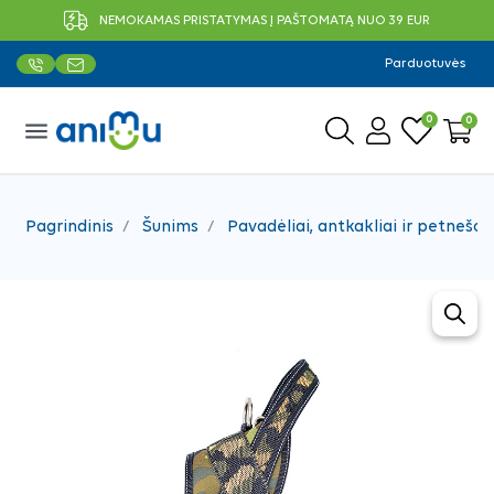
NEMOKAMAS PRISTATYMAS Į PAŠTOMATĄ NUO 39 EUR
Parduotuvės
0
0
menu
Pagrindinis
Šunims
Pavadėliai, antkakliai ir petnešos