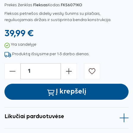
Prekės ženklas
Fleksas
Kodas
FKS6071KO
Fleksas petnešos didelių veislių šunims su plačiais,
reguliuojamais diržais ir sustiprinta bendra konstrukcija.
39,99 €
Yra sandėlyje
Produktą išsiųsime per 1-3 darbo dienas.
-
+
Į krepšelį
Likučiai parduotuvėse