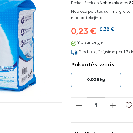
Prekės ženklas
Nobleza
Kodas
8
Nobleza palutės šunims, greitai 
nuo pratekėjimo.
0,23 €
0,38 €
Yra sandėlyje
Produktą išsiųsime per 1-3 d
Pakuotės svoris
0.025 kg
-
+