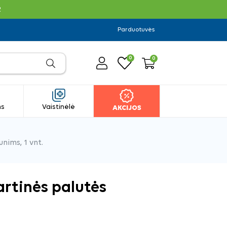
R
Parduotuvės
0
0
ms
Vaistinėlė
AKCIJOS
nims, 1 vnt.
artinės palutės