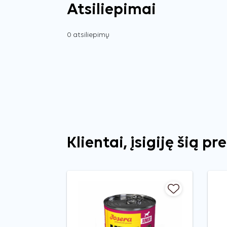
Atsiliepimai
0 atsiliepimų
Klientai, įsigiję šią pr