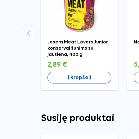
Ankstesnis
Josera Meat Lovers Junior
No
konservai šunims su
jautiena, 400 g
2,89 €
5
Į krepšelį
Susiję produktai