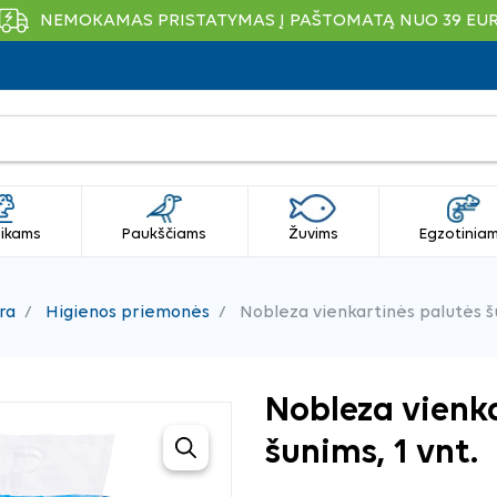
NEMOKAMAS PRISTATYMAS Į PAŠTOMATĄ NUO 39 EU
ikams
Paukščiams
Žuvims
Egzotinia
ra
Higienos priemonės
Nobleza vienkartinės palutės šu
Nobleza vienk
šunims, 1 vnt.