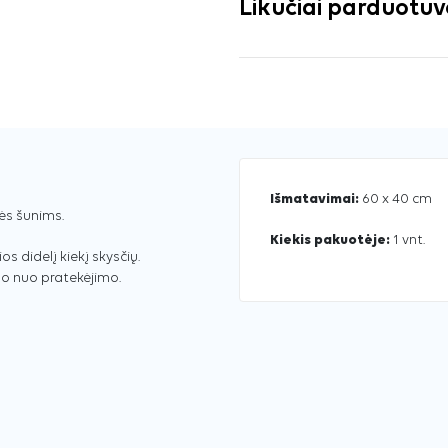
Likučiai parduotu
Išmatavimai:
60 x 40 cm
ės šunims.
Kiekis pakuotėje:
1 vnt.
os didelį kiekį skysčių.
go nuo pratekėjimo.