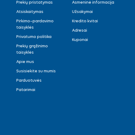
Prekių pristatymas
Asmeninė informacija
Atsiskaitymas
Užsakymai
Pirkimo–pardavimo
Kredito kvitai
taisyklės
Adresai
Privatumo politika
Kuponai
Prekių grąžinimo
taisyklės
Apie mus
Susisiekite su mumis
Parduotuvės
Patarimai