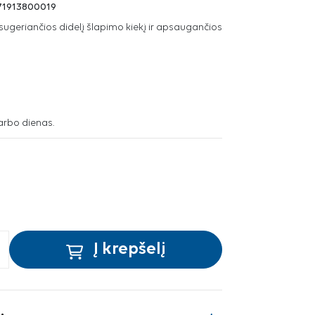
71913800019
sugeriančios didelį šlapimo kiekį ir apsaugančios
arbo dienas.
Į krepšelį