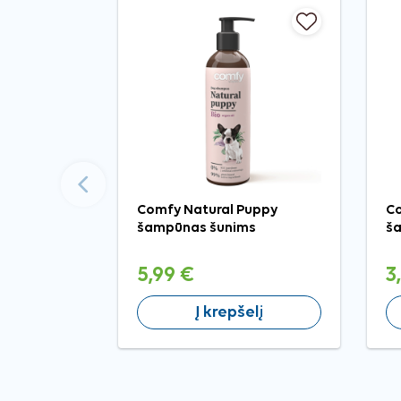
Ankstesnis
Comfy Natural Puppy
Co
šampūnas šunims
š
5,99 €
3
Į krepšelį