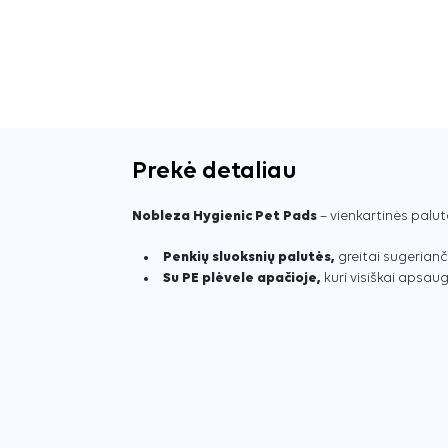
Prekė detaliau
Nobleza Hygienic Pet Pads
– vienkartinės palut
Penkių sluoksnių palutės,
greitai sugerianči
Su PE plėvele apačioje,
kuri visiškai apsau