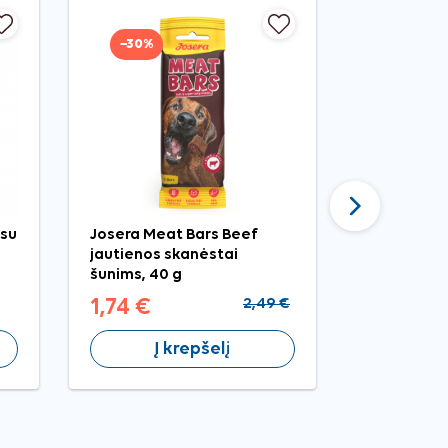
−30%
Tęsti
su
Josera Meat Bars Beef
Comfy Appe
jautienos skanėstai
ausys skan
šunims, 40 g
vnt.
1,74 €
2,49 €
2,59 €
Į krepšelį
Į 