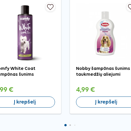
mfy White Coat
Nobby šampūnas šunims 
ampūnas šunims
taukmedžių aliejumi
,99 €
4,99 €
Į krepšelį
Į krepšelį