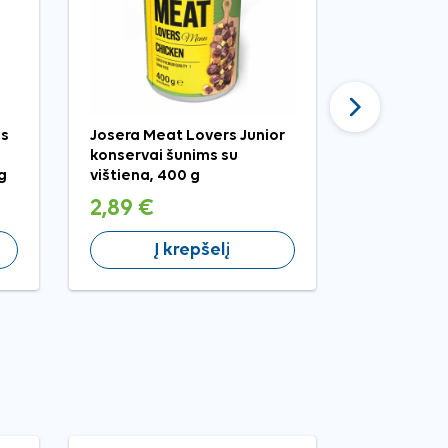
Tęsti
ds
Josera Meat Lovers Junior
Hill's i/d 
konservai šunims su
konservai 
 g
vištiena, 400 g
vištiena, 8
2,89 €
2,15 €
Į krepšelį
Į 