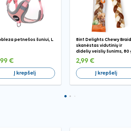
bleza petnešos šuniui, L
8in1 Delights Chewy Brai
skanėstas vidutinių ir
didelių veislių šunims, 80
,99 €
2,99 €
Į krepšelį
Į krepšelį