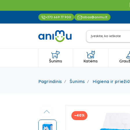
+370 669 77 900
labas@animu.lt
Šunims
Katėms
Grauž
Pagrindinis
Šunims
Higiena ir priežiū
Ankstesnis
−40%