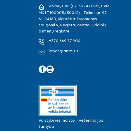
Animu, UAB (Į. k. 302471395, PVM
MK LT100005450012), , Taikos pr. 97-
61, 94160, Klaipėda. Duomenys
saugomi VĮ Registrų centro Juridinių
asmenų registre.
+370 669 77 900
labas@animu.lt
Facebook
Instagram
Valstybinės maisto ir veterinarijos
tarnyba