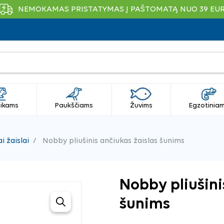
NEMOKAMAS PRISTATYMAS Į PAŠTOMATĄ NUO 39 EU
ikams
Paukščiams
Žuvims
Egzotinia
ai žaislai
Nobby pliušinis ančiukas žaislas šunims
Nobby pliušini
šunims