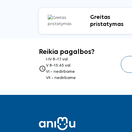
Greitas
pristatymas
Reikia pagalbos?
I-IV 8–17 val.
V 8–15:45 val.
access_time
VI – nedirbame
VII – nedirbame