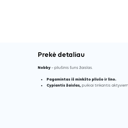
Prekė detaliau
Nobby
– pliušinis šuns žaislas.
Pagamintas iš minkšto pliušo ir lino.
Cypiantis žaislas,
puikiai tinkantis aktyvie