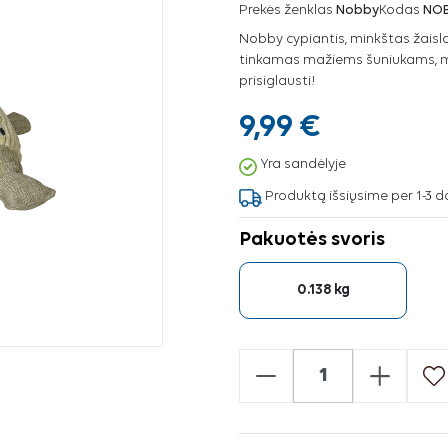
Prekės ženklas
Nobby
Kodas
NO
Nobby cypiantis, minkštas žaisl
tinkamas mažiems šuniukams, mėg
prisiglausti!
9,99 €
Yra sandėlyje
Produktą išsiųsime per 1-3 d
Pakuotės svoris
0.138 kg
-
+