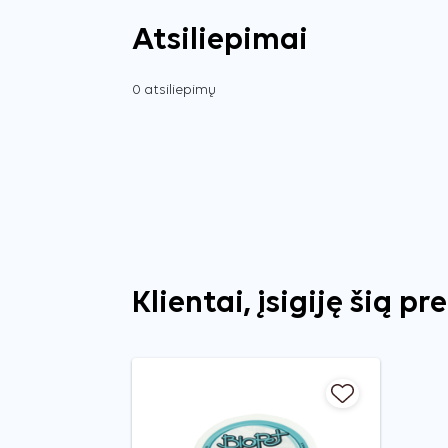
Atsiliepimai
0 atsiliepimų
Klientai, įsigiję šią pr