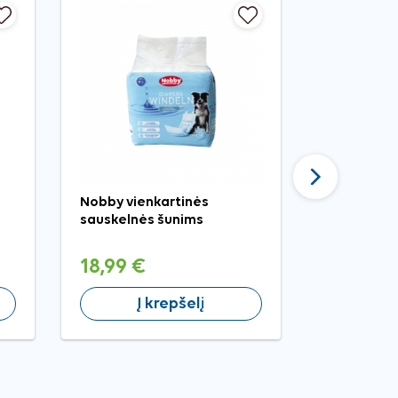
−20%
Nauja
Tęsti
Nobby vienkartinės
VETIQ tual
sauskelnės šunims
įpročiams 
60 ml
18,99 €
7,99 €
Į krepšelį
Į 