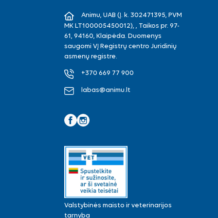
Animu, UAB (Į. k. 302471395, PVM
MK LT100005450012), , Taikos pr. 97-
61, 94160, Klaipėda. Duomenys
saugomi VĮ Registrų centro Juridinių
asmenų registre.
+370 669 77 900
labas@animu.lt
Facebook
Instagram
Valstybinės maisto ir veterinarijos
tarnyba