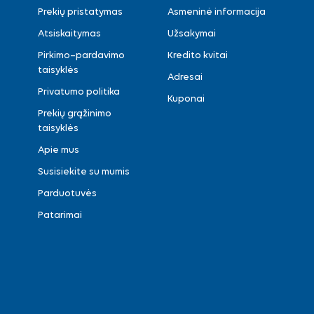
Prekių pristatymas
Asmeninė informacija
Atsiskaitymas
Užsakymai
Pirkimo–pardavimo
Kredito kvitai
taisyklės
Adresai
Privatumo politika
Kuponai
Prekių grąžinimo
taisyklės
Apie mus
Susisiekite su mumis
Parduotuvės
Patarimai