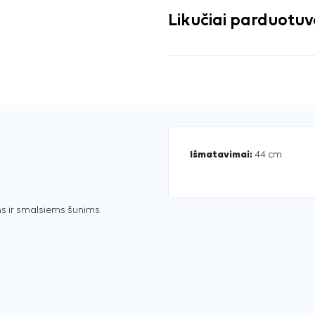
Likučiai parduotu
Išmatavimai:
44 cm
ms ir smalsiems šunims.