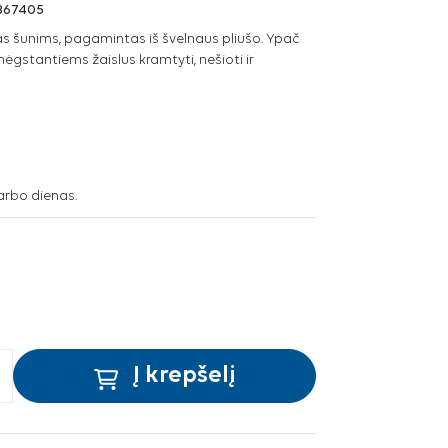
B67405
as šunims, pagamintas iš švelnaus pliušo. Ypač
stantiems žaislus kramtyti, nešioti ir
arbo dienas.
Į krepšelį