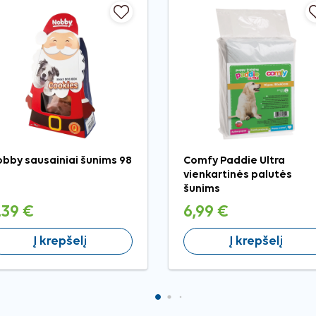
bby sausainiai šunims 98
Comfy Paddie Ultra
vienkartinės palutės
šunims
,39 €
6,99 €
Į krepšelį
Į krepšelį