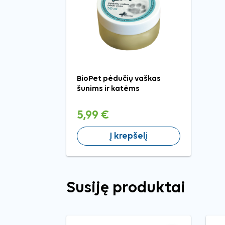
BioPet pėdučių vaškas
šunims ir katėms
5,99 €
Į krepšelį
Susiję produktai