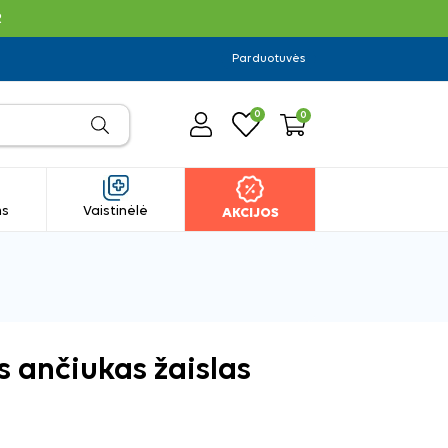
R
Parduotuvės
0
0
ms
Vaistinėlė
AKCIJOS
s ančiukas žaislas