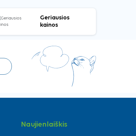
Geriausios
kainos
Naujienlaiškis