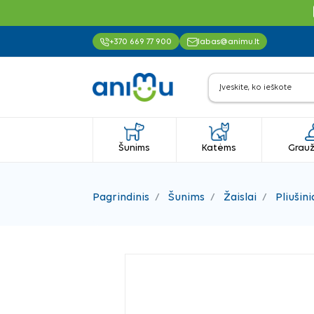
+370 669 77 900
labas@animu.lt
Šunims
Katėms
Grauž
Pagrindinis
Šunims
Žaislai
Pliušini