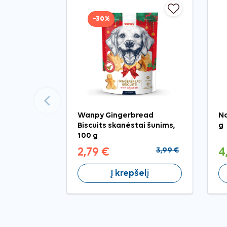
−30%
Ankstesnis
Wanpy Gingerbread
No
Biscuits skanėstai šunims,
g
100 g
2,79 €
3,99 €
4
Į krepšelį