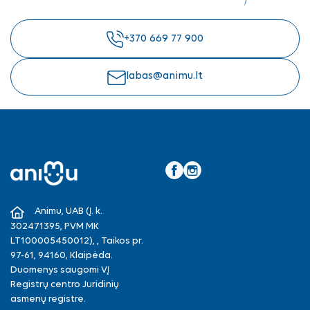
+370 669 77 900
labas@animu.lt
Facebook
Instagram
Animu, UAB (Į. k.
302471395, PVM MK
LT100005450012), , Taikos pr.
97-61, 94160, Klaipėda.
Duomenys saugomi VĮ
Registrų centro Juridinių
asmenų registre.