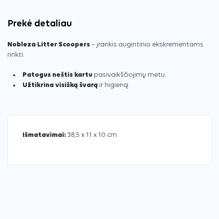
Prekė detaliau
Nobleza Litter Scoopers
– įrankis augintinio ekskrementams
rinkti.
Patogus neštis kartu
pasivaikščiojimų metu.
Užtikrina visišką švarą
ir higieną.
Išmatavimai:
38,5 x 11 x 10 cm