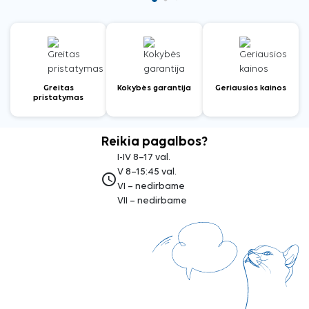
Greitas
Kokybės garantija
Geriausios kainos
pristatymas
Reikia pagalbos?
I-IV 8–17 val.
V 8–15:45 val.
access_time
VI – nedirbame
VII – nedirbame