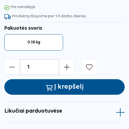
Yra sandėlyje
Produktą išsiųsime per 1-3 darbo dienas.
Pakuotės svoris
0.18 kg
-
+
Į krepšelį
Likučiai parduotuvėse