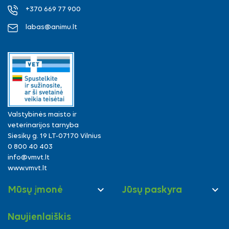
+370 669 77 900
labas@animu.lt
Valstybinės maisto ir
veterinarijos tarnyba
Siesikų g. 19 LT-07170 Vilnius
0 800 40 403
info@vmvt.lt
www.vmvt.lt


Mūsų įmonė
Jūsų paskyra
Naujienlaiškis