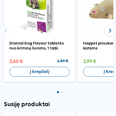
Ankstesnis
Tęst
Drontal Dog Flavour tabletės
Happet prisukama
nuo kirminų šunims, 1 tabl.
katėms
2,60 €
2,89 €
2,99 €
Į krepšelį
Į krep
Susiję produktai