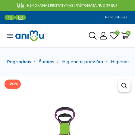
NEMOKAMAS PRISTATYMAS Į PAŠTOMATĄ NUO 39 EUR
Parduotuvės
0
0
menu
Pagrindinis
Šunims
Higiena ir priežiūra
Higienos p
−20%