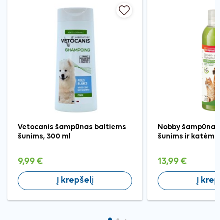
Vetocanis šampūnas baltiems
Nobby šampūnas 
šunims, 300 ml
šunims ir katėms
9,99 €
13,99 €
Į krepšelį
Į krep