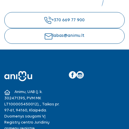
+370 669 77 900
labas@animu.lt
Facebook
Instagram
Animu, UAB (Į. k.
302471395, PVM MK
LT100005450012), , Taikos pr.
97-61, 94160, Klaipėda.
Duomenys saugomi VĮ
Registrų centro Juridinių
asmenų registre.