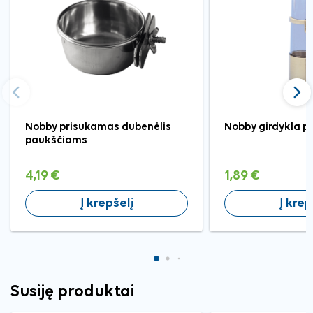
Ankstesnis
Tęst
Nobby prisukamas dubenėlis
Nobby girdykla p
paukščiams
4,19 €
1,89 €
Į krepšelį
Į krep
Susiję produktai