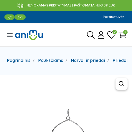
NEMOKAMAS PRISTATYMAS Į PAŠTOMATĄ NUO 39 EUR
Parduotuvės
0
0
menu
Pagrindinis
Paukščiams
Narvai ir priedai
Priedai 