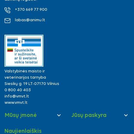
+370 669 77 900
labas@animu.lt
Valstybinės maisto ir
veterinarijos tarnyba
Siesikų g. 19 LT-07170 Vilnius
0 800 40 403
info@vmvt.lt
www.vmvt.lt


Mūsų įmonė
Jūsų paskyra
Naujienlaiškis