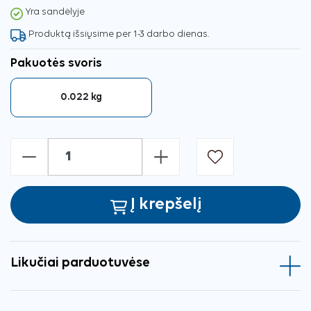
Yra sandėlyje
Produktą išsiųsime per 1-3 darbo dienas.
Pakuotės svoris
0.022 kg
-
+
Į krepšelį
Likučiai parduotuvėse