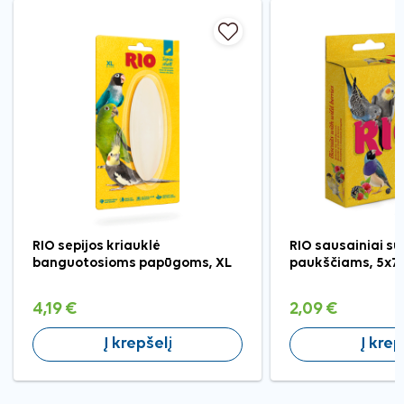
RIO sepijos kriauklė
RIO sausainiai s
banguotosioms papūgoms, XL
paukščiams, 5x7 
4,19 €
2,09 €
Į krepšelį
Į krep