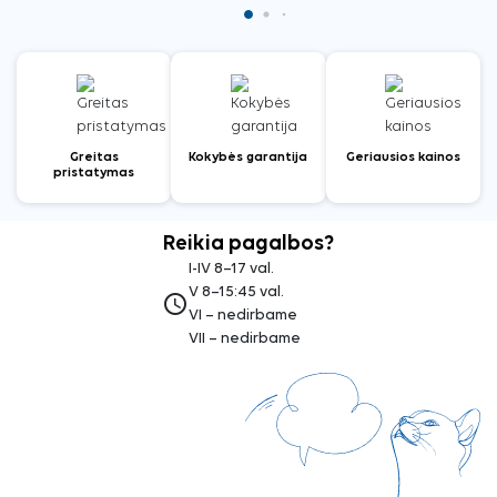
Greitas
Kokybės garantija
Geriausios kainos
pristatymas
Reikia pagalbos?
I-IV 8–17 val.
V 8–15:45 val.
access_time
VI – nedirbame
VII – nedirbame