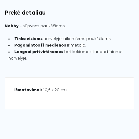
Prekė detaliau
Nobby
– sūpynės paukščiams.
Tinka visiems
narvelyje laikomiems paukščiams.
Pagamintos iš medienos
ir metalo.
Lengvai pritvirtinamos
bet kokiame standartiniame
narvelyje.
Išmatavimai:
10,5 x 20 cm