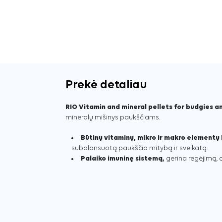
Prekė detaliau
RIO Vitamin and mineral pellets for budgies 
mineralų mišinys paukščiams.
Būtinų vitaminų, mikro ir makro element
subalansuotą paukščio mitybą ir sveikatą.
Palaiko imuninę sistemą,
gerina regėjimą, 