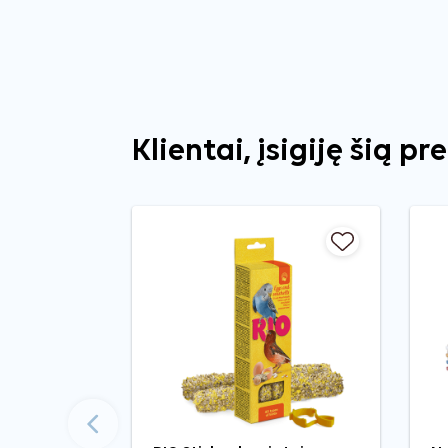
Klientai, įsigiję šią pr
Ankstesnis