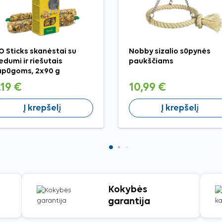
O Sticks skanėstai su
Nobby sizalio sūpynės
dumi ir riešutais
paukščiams
pūgoms, 2x90 g
,19 €
10,99 €
Į krepšelį
Į krepšelį
Kokybės
garantija