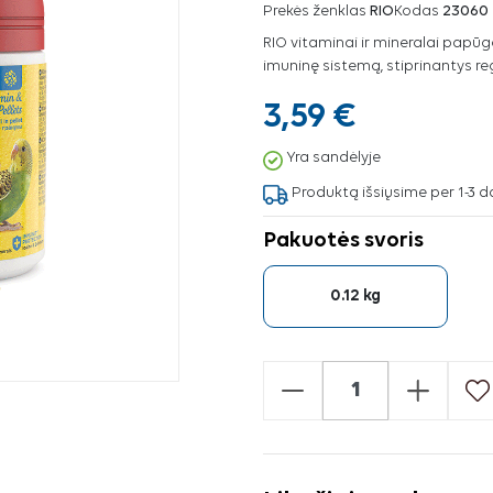
Prekės ženklas
RIO
Kodas
23060
RIO vitaminai ir mineralai pap
imuninę sistemą, stiprinantys re
3,59 €
Yra sandėlyje
Produktą išsiųsime per 1-3 d
Pakuotės svoris
0.12 kg
-
+