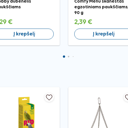
bby dubenėlis
Comfy Menu skanėstas
aukščiams
egzotiniams paukščiams
90 g
,29 €
2,39 €
Į krepšelį
Į krepšelį