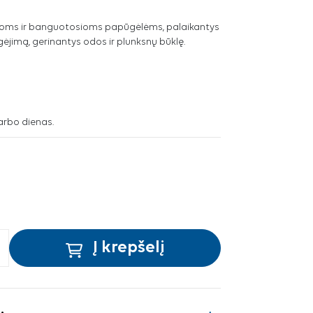
ūgoms ir banguotosioms papūgėlėms, palaikantys
gėjimą, gerinantys odos ir plunksnų būklę.
arbo dienas.
Į krepšelį