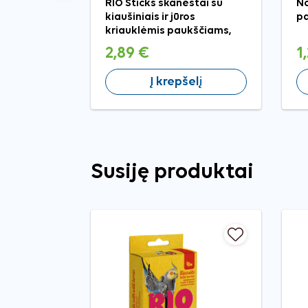
RIO Sticks skanėstai su
No
kiaušiniais ir jūros
p
kriauklėmis paukščiams,
2x40 g
2,89 €
1
Į krepšelį
Susiję produktai