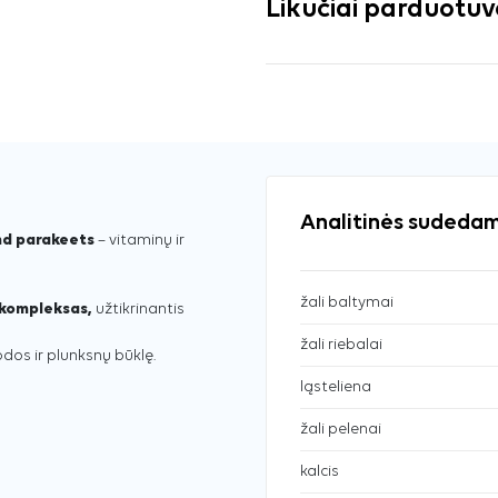
Likučiai parduotu
Analitinės sudedam
and parakeets
– vitaminų ir
žali baltymai
ų kompleksas,
užtikrinantis
žali riebalai
odos ir plunksnų būklę.
ląsteliena
žali pelenai
kalcis