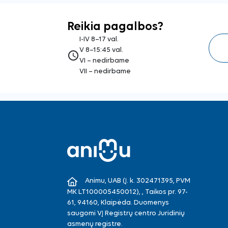
Reikia pagalbos?
I-IV 8–17 val.
V 8–15:45 val.
access_time
VI – nedirbame
VII – nedirbame
Animu, UAB (Į. k. 302471395, PVM
MK LT100005450012), , Taikos pr. 97-
61, 94160, Klaipėda. Duomenys
saugomi VĮ Registrų centro Juridinių
asmenų registre.