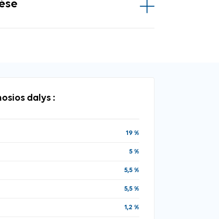
vėse
osios dalys :
19 %
5 %
5,5 %
5,5 %
1,2 %