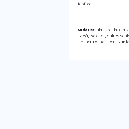
fosforas
Sudėtis:
kukurūzai, kukurūzų
kviečių sėlenos, baltos saul
ir mineralai, natūralus vanilė