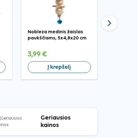
Tęsti
Nobleza medinis žaislas
Comfy Pin
paukščiams, 5x4,8x20 cm
granulių kr
augintiniam
3,99 €
4,79 €
Į krepšelį
Į 
Geriausios
kainos