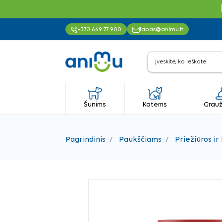
+370 669 77 900
labas@animu.lt
Šunims
Katėms
Grauž
Pagrindinis
Paukščiams
Priežiūros i