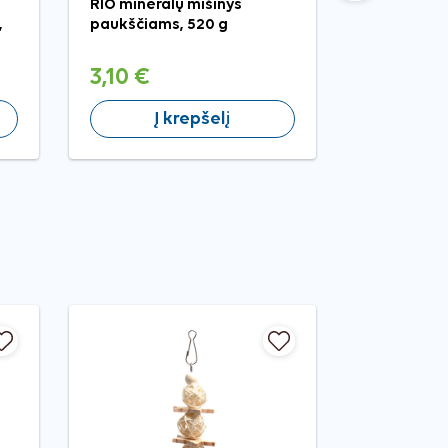
RIO mineralų mišinys
RIO sepijos
,
paukščiams, 520 g
banguoto
papūgoms
3,10 €
2,99 €
Į krepšelį
Į 
−20%