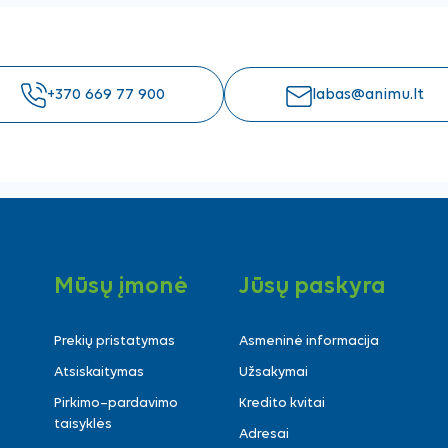
+370 669 77 900
labas@animu.lt
Mūsų įmonė
Jūsų paskyra
Prekių pristatymas
Asmeninė informacija
Atsiskaitymas
Užsakymai
Pirkimo–pardavimo
Kredito kvitai
taisyklės
Adresai