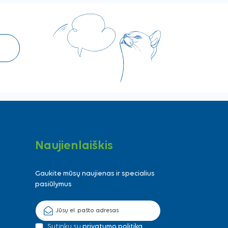
Naujienlaiškis
Gaukite mūsų naujienas ir specialius
pasiūlymus
Sutinku su
privatumo politika