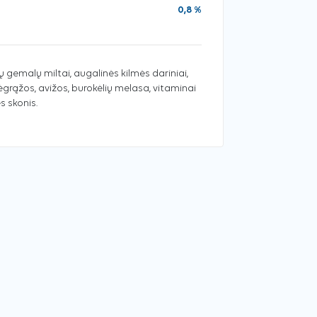
0,8 %
 gemalų miltai, augalinės kilmės dariniai,
ėgrąžos, avižos, burokėlių melasa, vitaminai
s skonis.