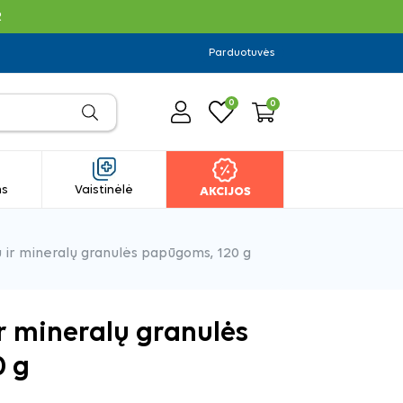
R
Parduotuvės
0
0
ms
Vaistinėlė
AKCIJOS
 ir mineralų granulės papūgoms, 120 g
r mineralų granulės
0 g