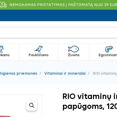
NEMOKAMAS PRISTATYMAS Į PAŠTOMATĄ NUO 39 EU
ikams
Paukščiams
Žuvims
Egzotinia
r higienos priemonės
Vitaminai ir mineralai
RIO vitaminų
RIO vitaminų i
papūgoms, 12