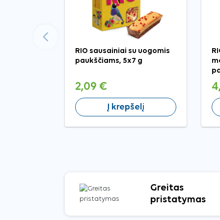
Ankstesnis
RIO sausainiai su uogomis
RI
paukščiams, 5x7 g
me
pa
2,09 €
4
Į krepšelį
Greitas
pristatymas