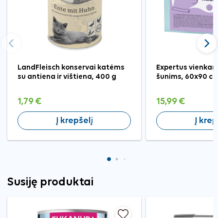
Ankstesnis
Tęst
LandFleisch konservai katėms
Expertus vienkar
su antiena ir vištiena, 400 g
šunims, 60x90 cm,
1,79 €
15,99 €
Į krepšelį
Į krep
Susiję produktai