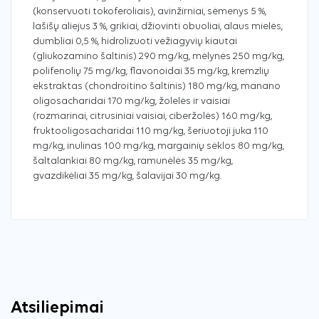
(konservuoti tokoferoliais), avinžirniai, sėmenys 5 %,
lašišų aliejus 3 %, grikiai, džiovinti obuoliai, alaus mielės,
dumbliai 0,5 %, hidrolizuoti vėžiagyvių kiautai
(gliukozamino šaltinis) 290 mg/kg, mėlynės 250 mg/kg,
polifenolių 75 mg/kg, flavonoidai 35 mg/kg, kremzlių
ekstraktas (chondroitino šaltinis) 180 mg/kg, manano
oligosacharidai 170 mg/kg, žolelės ir vaisiai
(rozmarinai, citrusiniai vaisiai, ciberžolės) 160 mg/kg,
fruktooligosacharidai 110 mg/kg, šeriuotoji juka 110
mg/kg, inulinas 100 mg/kg, margainių sėklos 80 mg/kg,
šaltalankiai 80 mg/kg, ramunėlės 35 mg/kg,
gvazdikėliai 35 mg/kg, šalavijai 30 mg/kg.
Atsiliepimai