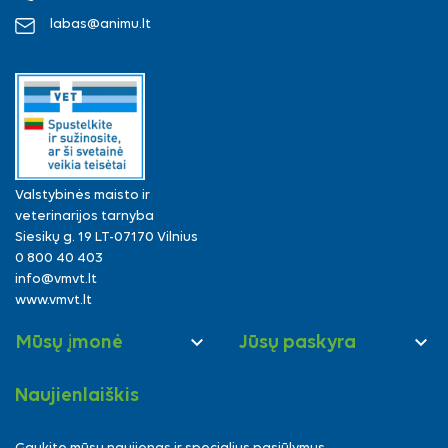
labas@animu.lt
Valstybinės maisto ir
veterinarijos tarnyba
Siesikų g. 19 LT-07170 Vilnius
0 800 40 403
info@vmvt.lt
www.vmvt.lt


Mūsų įmonė
Jūsų paskyra
Naujienlaiškis