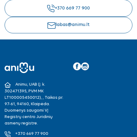
+370 669 77 900
labas@animu.lt
Facebook
Instagram
Animu, UAB (Į. k.
302471395, PVM MK
LT100005450012), , Taikos pr.
97-61, 94160, Klaipėda.
Duomenys saugomi VĮ
Registrų centro Juridinių
asmenų registre.
+370 669 77 900