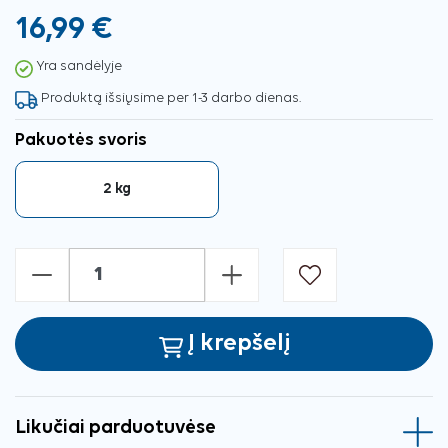
16,99 €
Yra sandėlyje
Produktą išsiųsime per 1-3 darbo dienas.
Pakuotės svoris
2 kg
-
+
Į krepšelį
Likučiai parduotuvėse