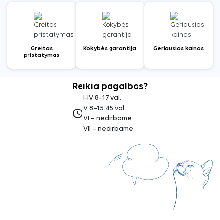
Greitas
Kokybės garantija
Geriausios kainos
pristatymas
Reikia pagalbos?
I-IV 8–17 val.
V 8–15:45 val.
access_time
VI – nedirbame
VII – nedirbame