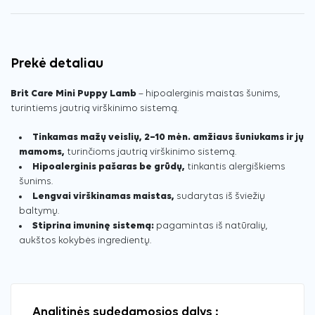
Prekė detaliau
Brit Care Mini Puppy Lamb
– hipoalerginis maistas šunims,
turintiems jautrią virškinimo sistemą.
Tinkamas mažų veislių, 2–10 mėn. amžiaus šuniukams ir jų
mamoms,
turinčioms jautrią virškinimo sistemą.
Hipoalerginis pašaras be grūdų,
tinkantis alergiškiems
šunims.
Lengvai virškinamas maistas,
sudarytas iš šviežių
baltymų.
Stiprina imuninę sistemą:
pagamintas iš natūralių,
aukštos kokybės ingredientų.
Analitinės sudedamosios dalys :