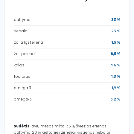
baltymai
33 %
riebalai
23 %
žalia ląsteliena
1,5 %
žali pelenai
8,5 %
kalcis
1,6 %
fosforas
1,3 %
omega-3
1,9 %
omega-6
3,2 %
Sudėtis:
avių mėsos miltai 35 %, šviežios ėrienos
baltymai 20 %, geltonieji žirneliai, vištienos riebalai