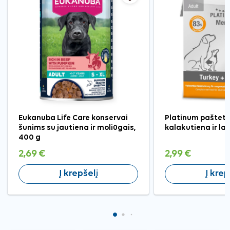
Eukanuba Life Care konservai
Platinum pašteta
šunims su jautiena ir moliūgais,
kalakutiena ir laš
400 g
2,69 €
2,99 €
Į krepšelį
Į krep