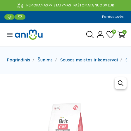
NEMOKAMAS PRISTATYMAS Į PAŠTOMATĄ NUO 39 EUR
Parduotuvės
0
0
menu
Pagrindinis
Šunims
Sausas maistas ir konservai
Sa