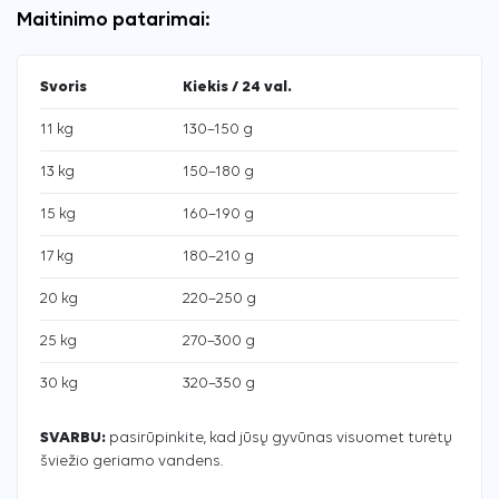
Maitinimo patarimai:
Svoris
Kiekis / 24 val.
11 kg
130–150 g
13 kg
150–180 g
15 kg
160–190 g
17 kg
180–210 g
20 kg
220–250 g
25 kg
270–300 g
30 kg
320–350 g
SVARBU:
pasirūpinkite, kad jūsų gyvūnas visuomet turėtų
šviežio geriamo vandens.