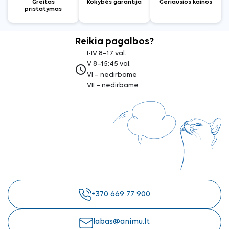
Greitas
Kokybės garantija
Geriausios kainos
pristatymas
Reikia pagalbos?
I-IV 8–17 val.
V 8–15:45 val.
access_time
VI – nedirbame
VII – nedirbame
+370 669 77 900
labas@animu.lt