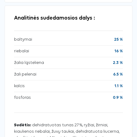
Analitinės sudedamosios dalys :
baltymai
25 %
riebalai
16 %
žalia ląsteliena
2.3 %
žali pelenai
6.5 %
kalcis
1.1 %
fosforas
0.9 %
Sudėtis:
dehidratuotas tunas 27 %, ryžiai, žirniai,
kiaulienos riebalai, žuvų taukai, dehidratuota liucerna,