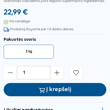
išskirtiniais Viduržemio jūros regiono supermaisto ingredientais.
22,99 €
Yra sandėlyje
Produktą išsiųsime per 1-3 darbo dienas.
Pakuotės svoris
3 kg
-
+
Į krepšelį