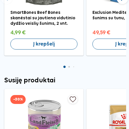
Ankstesnis
Tęst
SmartBones Beef Bones
Exclusion Medite
skanėstai su jautiena vidutinio
šunims su tunu, S,
dydžio veislių šunims, 2 vnt.
4,99 €
49,59 €
Į krepšelį
Į krep
Susiję produktai
−30%