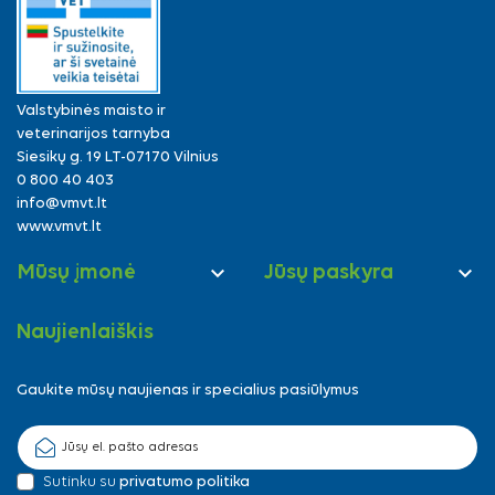
Valstybinės maisto ir
veterinarijos tarnyba
Siesikų g. 19 LT-07170 Vilnius
0 800 40 403
info@vmvt.lt
www.vmvt.lt


Mūsų įmonė
Jūsų paskyra
Naujienlaiškis
Gaukite mūsų naujienas ir specialius pasiūlymus
Sutinku su
privatumo politika