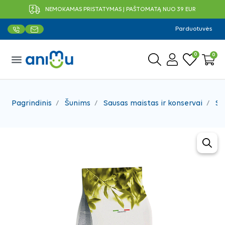
NEMOKAMAS PRISTATYMAS Į PAŠTOMATĄ NUO 39 EUR
Parduotuvės
0
0
menu
Pagrindinis
Šunims
Sausas maistas ir konservai
Sa