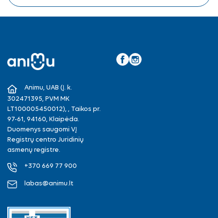
Facebook
Instagram
Animu, UAB (Į. k.
302471395, PVM MK
LT100005450012), , Taikos pr.
97-61, 94160, Klaipėda.
Duomenys saugomi VĮ
Registrų centro Juridinių
asmenų registre.
+370 669 77 900
labas@animu.lt