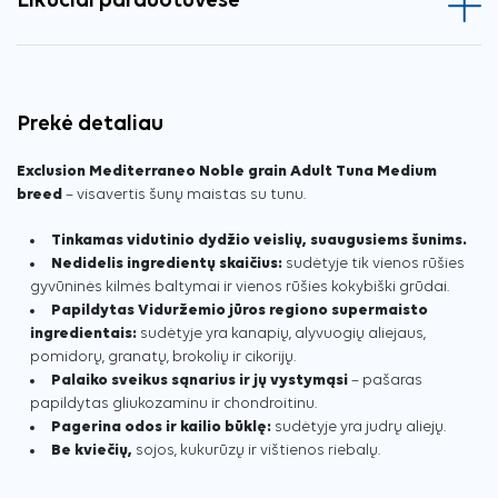
Likučiai parduotuvėse
Prekė detaliau
Exclusion Mediterraneo Noble grain Adult Tuna Medium
breed
– visavertis šunų maistas su tunu.
Tinkamas vidutinio dydžio veislių, suaugusiems šunims.
Nedidelis ingredientų skaičius:
sudėtyje tik vienos rūšies
gyvūninės kilmės baltymai ir vienos rūšies kokybiški grūdai.
Papildytas Viduržemio jūros regiono supermaisto
ingredientais:
sudėtyje yra kanapių, alyvuogių aliejaus,
pomidorų, granatų, brokolių ir cikorijų.
Palaiko sveikus sąnarius ir jų vystymąsi
– pašaras
papildytas gliukozaminu ir chondroitinu.
Pagerina odos ir kailio būklę:
sudėtyje yra judrų aliejų.
Be kviečių,
sojos, kukurūzų ir vištienos riebalų.