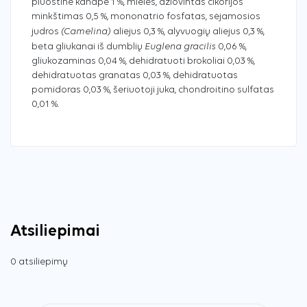
pluoštinė kanapė 1 %, mielės, džiovintas cikorijos
minkštimas 0,5 %, mononatrio fosfatas, sėjamosios
(Camelina)
judros
aliejus 0,3 %, alyvuogių aliejus 0,3 %,
Euglena gracilis
beta gliukanai iš dumblių
0,06 %,
gliukozaminas 0,04 %, dehidratuoti brokoliai 0,03 %,
dehidratuotas granatas 0,03 %, dehidratuotas
pomidoras 0,03 %, šeriuotoji juka, chondroitino sulfatas
0,01 %.
Atsiliepimai
0 atsiliepimų