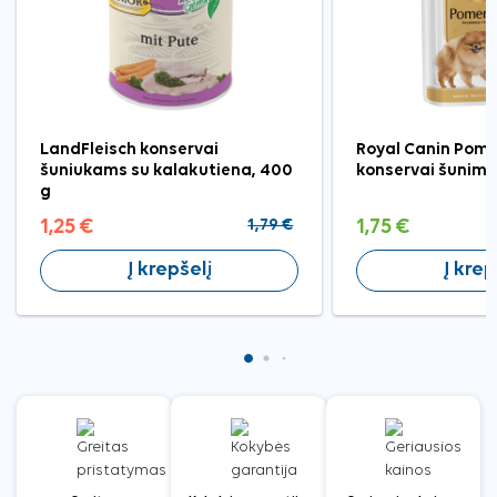
LandFleisch konservai
Royal Canin Pom
šuniukams su kalakutiena, 400
konservai šunims
g
1,25 €
1,79 €
1,75 €
Į krepšelį
Į krep