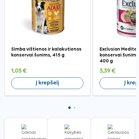
Simba vištienos ir kalakutienos
Exclusion Medite
konservai šunims, 415 g
konservai šunims 
400 g
1,05 €
3,39 €
Į krepšelį
Į krep