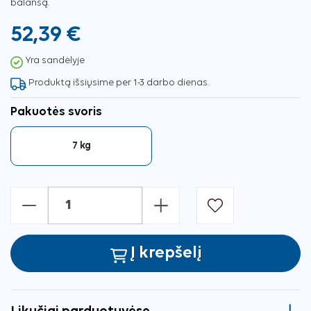
balansą.
52,39 €
Yra sandėlyje
Produktą išsiųsime per 1-3 darbo dienas.
Pakuotės svoris
7 kg
-
+
Į krepšelį