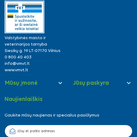
Valstybinės maisto ir
veterinarijos tarnyba
Siesikų g. 19 LT-07170 Vilnius
0 800 40 403
info@vmvt.lt
www.vmvt.lt


Mūsų įmonė
Jūsų paskyra
Naujienlaiškis
Gaukite mūsų naujienas ir specialius pasiūlymus