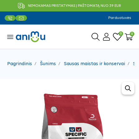
NEMOKAMAS PRISTATYMAS Į PAŠTOMATĄ NUO 39 EUR
Parduotuvės
0
0
menu
Pagrindinis
Šunims
Sausas maistas ir konservai
Sa