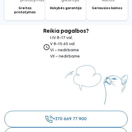
Greitas
Kokybės garantija
Geriausios kainos
pristatymas
Reikia pagalbos?
I-IV 8–17 val.
V 8–15:45 val.
access_time
VI – nedirbame
VII – nedirbame
+370 669 77 900