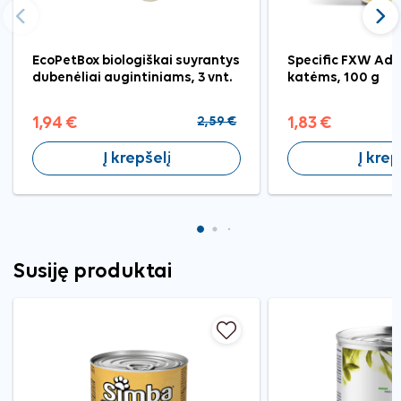
Ankstesnis
Tęst
EcoPetBox biologiškai suyrantys
Specific FXW Adu
dubenėliai augintiniams, 3 vnt.
katėms, 100 g
1,94 €
2,59 €
1,83 €
Į krepšelį
Į krep
Susiję produktai