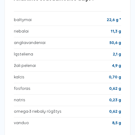
baltymai
22,6 g *
riebalai
11,3 g
angliavandeniai
50,6 g
ląsteliena
2,1 g
žali pelenai
4,9 g
kalcis
0,70 g
fosforas
0,62 g
natris
0,23 g
omega-3 riebalų rūgštys
0,62 g
vanduo
8,5 g