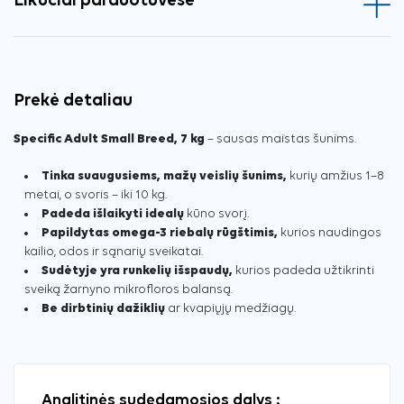
Likučiai parduotuvėse
Prekė detaliau
Specific Adult Small Breed, 7 kg
– sausas maistas šunims.
Tinka suaugusiems, mažų veislių šunims,
kurių amžius 1–8
metai, o svoris – iki 10 kg.
Padeda išlaikyti idealų
kūno svorį.
Papildytas omega-3 riebalų rūgštimis,
kurios naudingos
kailio, odos ir sąnarių sveikatai.
Sudėtyje yra runkelių išspaudų,
kurios padeda užtikrinti
sveiką žarnyno mikrofloros balansą.
Be dirbtinių dažiklių
ar kvapiųjų medžiagų.
Analitinės sudedamosios dalys :