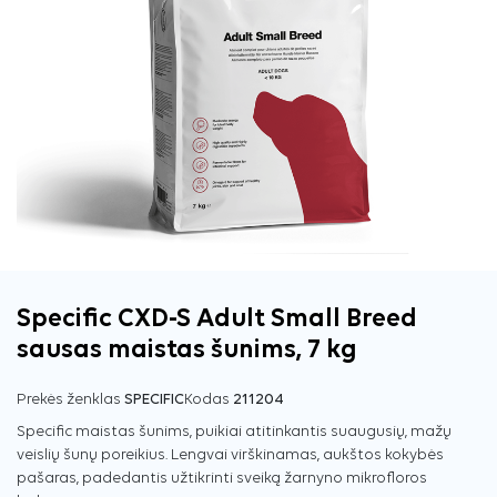
Specific CXD-S Adult Small Breed
sausas maistas šunims, 7 kg
Prekės ženklas
SPECIFIC
Kodas
211204
Specific maistas šunims, puikiai atitinkantis suaugusių, mažų
veislių šunų poreikius. Lengvai virškinamas, aukštos kokybės
pašaras, padedantis užtikrinti sveiką žarnyno mikrofloros