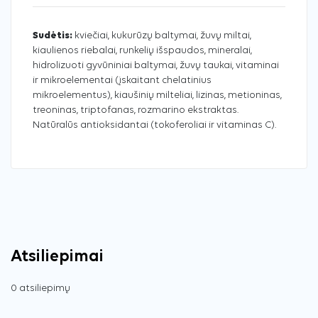
Sudėtis:
kviečiai, kukurūzų baltymai, žuvų miltai,
kiaulienos riebalai, runkelių išspaudos, mineralai,
hidrolizuoti gyvūniniai baltymai, žuvų taukai, vitaminai
ir mikroelementai (įskaitant chelatinius
mikroelementus), kiaušinių milteliai, lizinas, metioninas,
treoninas, triptofanas, rozmarino ekstraktas.
Natūralūs antioksidantai (tokoferoliai ir vitaminas C).
Atsiliepimai
0 atsiliepimų