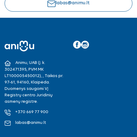
labas@animu.lt
Facebook
Instagram
Animu, UAB (Į. k.
302471395, PVM MK
LT100005450012), , Taikos pr.
97-61, 94160, Klaipėda.
Duomenys saugomi VĮ
Registrų centro Juridinių
asmenų registre.
+370 669 77 900
labas@animu.lt